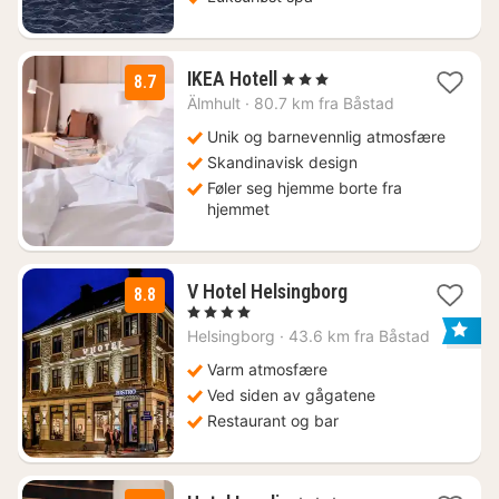
3
IKEA Hotell
, 3 Stjerner
8.7
netter
Älmhult
·
80.7 km fra Båstad
fra
920
Unik og barnevennlig atmosfære
kr.
Skandinavisk design
Føler seg hjemme borte fra
hjemmet
1
V Hotel Helsingborg
8.8
natt
, 4 Stjerner
fra
Helsingborg
·
43.6 km fra Båstad
1071
kr.
Varm atmosfære
Ved siden av gågatene
Restaurant og bar