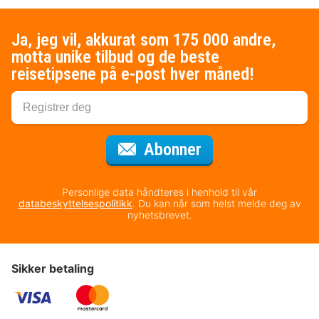
Ja, jeg vil, akkurat som 175 000 andre,
motta unike tilbud og de beste
reisetipsene på e-post hver måned!
for nyhetsbrevet
Abonner
Personlige data håndteres i henhold til vår
databeskyttelsespolitikk
. Du kan når som helst melde deg av
nyhetsbrevet.
Sikker betaling