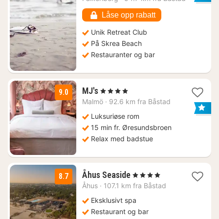
2203
kr.
Låse opp rabatt
Unik Retreat Club
På Skrea Beach
Restauranter og bar
1
MJ's
, 4 Stjerner
9.0
natt
Malmö
·
92.6 km fra Båstad
fra
1300
Luksuriøse rom
kr.
15 min fr. Øresundsbroen
Relax med badstue
1
Åhus Seaside
, 4 Stjerner
8.7
natt
Åhus
·
107.1 km fra Båstad
fra
1328
Eksklusivt spa
kr.
Restaurant og bar