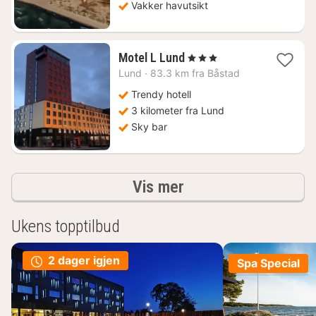
Vakker havutsikt
1
Motel L Lund
, 3 Stjerner
natt
Lund
·
83.3 km fra Båstad
fra
866
Trendy hotell
kr.
3 kilometer fra Lund
Sky bar
Resultater
Vis mer
Ukens topptilbud
2 dager igjen
Spa Special