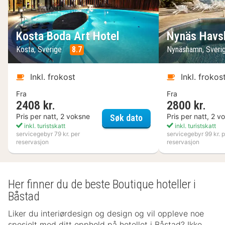
Kosta Boda Art Hotel
Nynäs Havs
Kosta, Sverige
8.7
Nynäshamn, Sveri
Inkl. frokost
Inkl. frokos
Fra
Fra
2408 kr.
2800 kr.
Kosta Boda Art Hotel
Pris per natt, 2 voksne
Pris per natt, 2 v
Søk dato
inkl. turistskatt
inkl. turistskatt
servicegebyr 79 kr. per
servicegebyr 99 kr. p
reservasjon
reservasjon
Her finner du de beste Boutique hoteller i
Båstad
Liker du interiørdesign og design og vil oppleve noe
spesielt med ditt opphold på hotellet i Båstad? Ikke