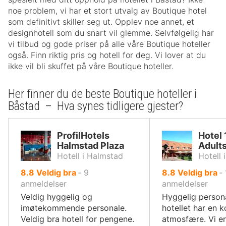
noe problem, vi har et stort utvalg av Boutique hotel
som definitivt skiller seg ut. Opplev noe annet, et
designhotell som du snart vil glemme. Selvfølgelig har
vi tilbud og gode priser på alle våre Boutique hoteller
også. Finn riktig pris og hotell for deg. Vi lover at du
ikke vil bli skuffet på våre Boutique hoteller.
Her finner du de beste Boutique hoteller i
Båstad – Hva synes tidligere gjester?
ProfilHotels
Hotel 
Halmstad Plaza
Adults
Hotell i Halmstad
Hotell
av
av
8.8
Veldig bra
‐
9
8.8
Veldig bra
‐
10,
10,
anmeldelser
anmeldelser
Veldig hyggelig og
Hyggelig persona
imøtekommende personale.
hotellet har en k
Veldig bra hotell for pengene.
atmosfære. Vi e