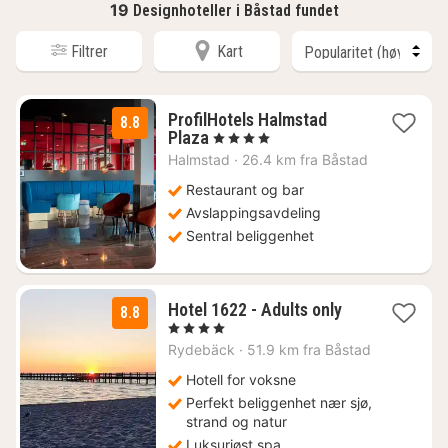
19
Designhoteller i Båstad fundet
Filtrer
Kart
ProfilHotels Halmstad
8.8
1
Plaza
, 4 Stjerner
natt
Halmstad
·
26.4 km fra Båstad
fra
1124
Restaurant og bar
kr.
Avslappingsavdeling
Sentral beliggenhet
1
Hotel 1622 - Adults only
8.8
natt
, 4 Stjerner
fra
Rydebäck
·
51.9 km fra Båstad
2339
kr.
Hotell for voksne
Perfekt beliggenhet nær sjø,
strand og natur
Luksuriøst spa