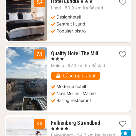
1
Hotel Lundia
, 3 Stjerner
8.4
natt
Lund
·
83.9 km fra Båstad
fra
1231
Designhotell
kr.
Sentralt i Lund
Populær bistro
1
Quality Hotel The Mill
7.9
natt
, 3 Stjerner
fra
Malmö
·
97.3 km fra Båstad
1154
kr.
Låse opp rabatt
Moderne hotell
Nær Möllan i Malmö
Bar og restaurant
1
Falkenberg Strandbad
8.8
natt
, 4 Stjerner
fra
Falkenberg
·
54.7 km fra Båstad