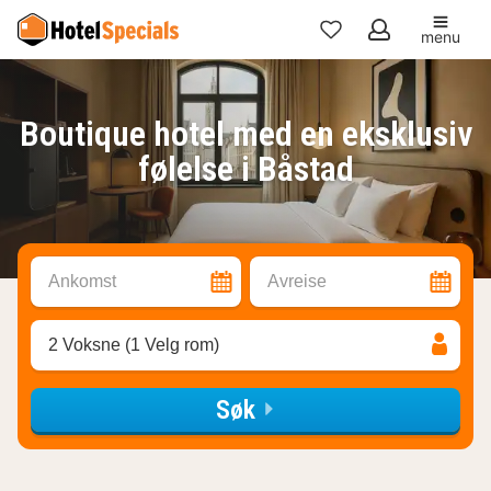
menu
Mine
favoritter
Boutique hotel med en eksklusiv
følelse i Båstad
Ankomst
Avreise
2 Voksne (1 Velg rom)
Søk