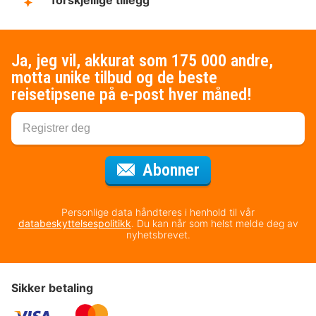
forskjellige tillegg
Ja, jeg vil, akkurat som 175 000 andre,
motta unike tilbud og de beste
reisetipsene på e-post hver måned!
for nyhetsbrevet
Abonner
Personlige data håndteres i henhold til vår
databeskyttelsespolitikk
. Du kan når som helst melde deg av
nyhetsbrevet.
Sikker betaling