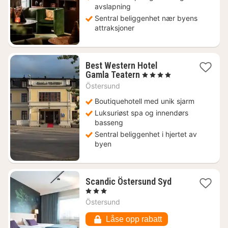
avslapning
Sentral beliggenhet nær byens
attraksjoner
Best Western Hotel
1
Gamla Teatern
, 4 Stjerner
natt
Östersund
fra
1102
Boutiquehotell med unik sjarm
kr.
Luksuriøst spa og innendørs
basseng
Sentral beliggenhet i hjertet av
byen
1
Scandic Östersund Syd
natt
, 3 Stjerner
fra
Östersund
1049
kr.
Låse opp rabatt