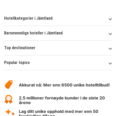
Hotellkategorier i Jämtland
Barnevennlige hoteller i Jämtland
Top destinationer
Popular topics
Om
Hotelspecials
Akkurat nå: Mer enn 6500 unike hotelltilbud!
2,5 millioner fornøyde kunder i de siste 20
årene
Lag ditt unike opphold med mer enn 50