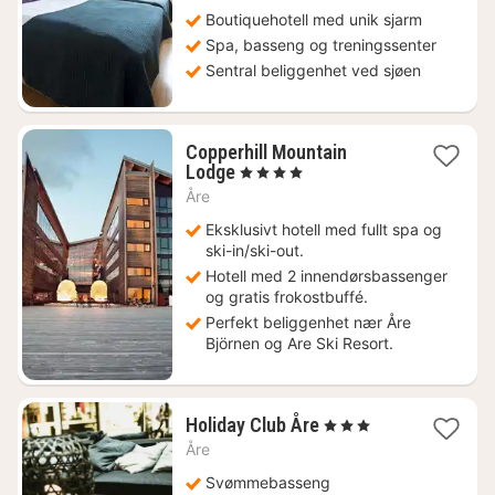
Boutiquehotell med unik sjarm
Spa, basseng og treningssenter
Sentral beliggenhet ved sjøen
Copperhill Mountain
1
Lodge
, 4 Stjerner
natt
Åre
fra
2146
Eksklusivt hotell med fullt spa og
kr.
ski-in/ski-out.
Hotell med 2 innendørsbassenger
og gratis frokostbuffé.
Perfekt beliggenhet nær Åre
Björnen og Are Ski Resort.
1
Holiday Club Åre
, 3 Stjerner
natt
Åre
fra
942
Svømmebasseng