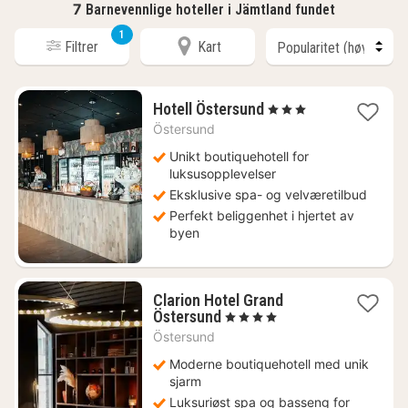
7
Barnevennlige hoteller i Jämtland fundet
1
Filtrer
Kart
1
Hotell Östersund
, 3 Stjerner
natt
Östersund
fra
1125
Unikt boutiquehotell for
kr.
luksusopplevelser
Eksklusive spa- og velværetilbud
Perfekt beliggenhet i hjertet av
byen
Clarion Hotel Grand
1
Östersund
, 4 Stjerner
natt
Östersund
fra
1250
Moderne boutiquehotell med unik
kr.
sjarm
Luksuriøst spa og basseng for