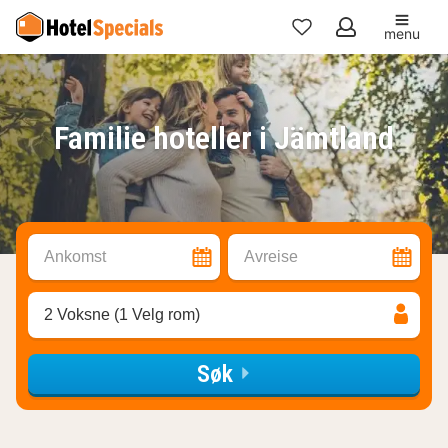
menu
Mine
favoritter
Familie hoteller i Jämtland
Ankomst
Avreise
2 Voksne (1 Velg rom)
Søk