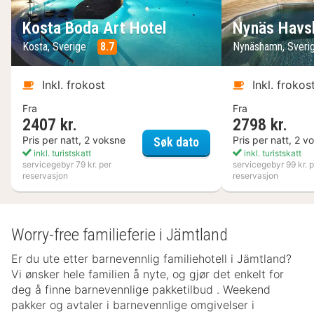
Kosta Boda Art Hotel
Nynäs Havs
Kosta, Sverige
8.7
Nynäshamn, Sveri
Inkl. frokost
Inkl. frokos
Fra
Fra
2407 kr.
2798 kr.
Kosta Boda Art Hotel
Pris per natt, 2 voksne
Pris per natt, 2 v
Søk dato
inkl. turistskatt
inkl. turistskatt
servicegebyr 79 kr. per
servicegebyr 99 kr. p
reservasjon
reservasjon
Worry-free familieferie i Jämtland
Er du ute etter barnevennlig familiehotell i Jämtland?
Vi ønsker hele familien å nyte, og gjør det enkelt for
deg å finne barnevennlige pakketilbud . Weekend
pakker og avtaler i barnevennlige omgivelser i