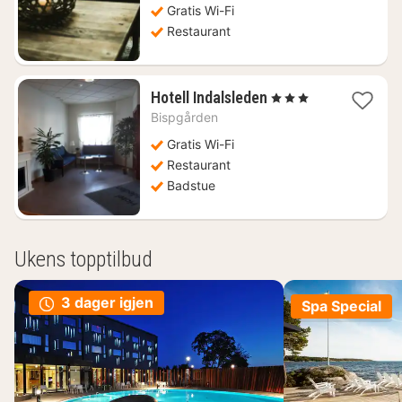
kr.
Gratis Wi-Fi
Restaurant
1
Hotell Indalsleden
, 3 Stjerner
natt
Bispgården
fra
1026
Gratis Wi-Fi
kr.
Restaurant
Badstue
Ukens topptilbud
3 dager igjen
Spa Special