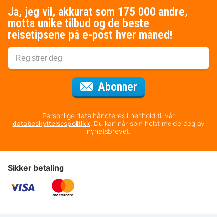
Ja, jeg vil, akkurat som 175 000 andre,
motta unike tilbud og de beste
reisetipsene på e-post hver måned!
for nyhetsbrevet
Abonner
Personlige data håndteres i henhold til vår
databeskyttelsespolitikk
. Du kan når som helst melde deg av
nyhetsbrevet.
Sikker betaling