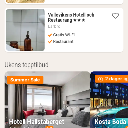
Vallevikens Hotell och
1
Restaurang
, 3 Stjerner
natt
Lärbro
fra
928
Gratis Wi-Fi
kr.
Restaurant
Ukens topptilbud
2 dager ig
Summer Sale
Hotell Hallstaberget
Kosta Boda 