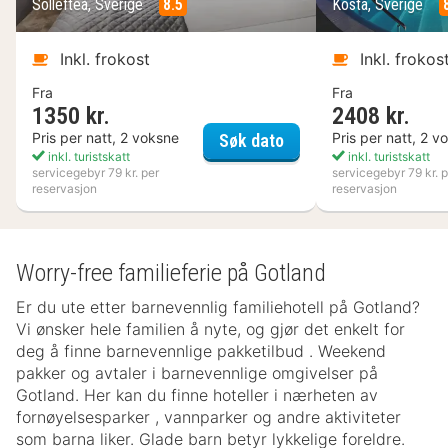
Sollefteå, Sverige
8.5
Kosta, Sverige
Inkl. frokost
Inkl. frokos
Fra
Fra
1350 kr.
2408 kr.
Hotell Hallstaberget
Pris per natt, 2 voksne
Pris per natt, 2 v
Søk dato
inkl. turistskatt
inkl. turistskatt
servicegebyr 79 kr. per
servicegebyr 79 kr. p
reservasjon
reservasjon
Worry-free familieferie på Gotland
Er du ute etter barnevennlig familiehotell på Gotland?
Vi ønsker hele familien å nyte, og gjør det enkelt for
deg å finne barnevennlige pakketilbud . Weekend
pakker og avtaler i barnevennlige omgivelser på
Gotland. Her kan du finne hoteller i nærheten av
fornøyelsesparker , vannparker og andre aktiviteter
som barna liker. Glade barn betyr lykkelige foreldre.