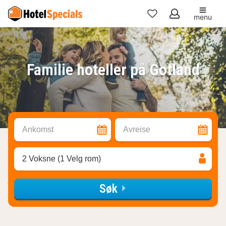
menu
Mine
favoritter
Familie hoteller på Gotland
Ankomst
Avreise
2 Voksne (1 Velg rom)
Søk