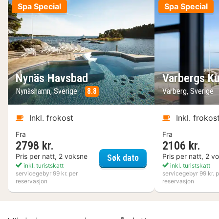
Spa Special
Spa Special
Nynäs Havsbad
Varbergs Ku
Nynäshamn, Sverige
8.8
Varberg, Sverige
Inkl. frokost
Inkl. frokos
Fra
Fra
2798 kr.
2106 kr.
Nynäs Havsbad
Pris per natt, 2 voksne
Pris per natt, 2 v
Søk dato
inkl. turistskatt
inkl. turistskatt
servicegebyr 99 kr. per
servicegebyr 99 kr. p
reservasjon
reservasjon