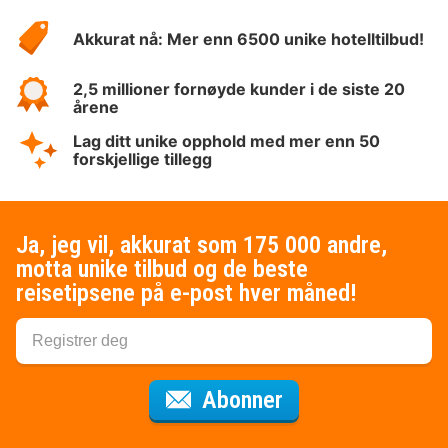
Hotelspecials
Akkurat nå: Mer enn 6500 unike hotelltilbud!
2,5 millioner fornøyde kunder i de siste 20
årene
Lag ditt unike opphold med mer enn 50
forskjellige tillegg
Ja, jeg vil, akkurat som 175 000 andre,
motta unike tilbud og de beste
reisetipsene på e-post hver måned!
for nyhetsbrevet
Abonner