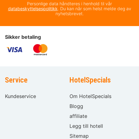
Personlige data håndteres i henhold til vår
databeskyttelsespolitikk
. Du kan når som helst melde deg av
nyhetsbrevet.
Sikker betaling
Service
HotelSpecials
Kundeservice
Om HotelSpecials
Blogg
affiliate
Legg till hotell
Sitemap