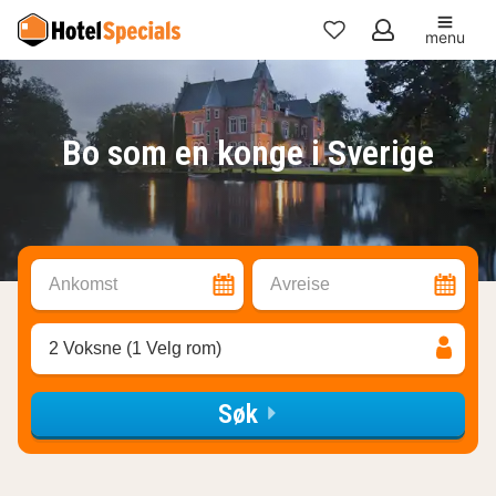
menu
Mine
favoritter
Bo som en konge i Sverige
Ankomst
Avreise
2 Voksne (1 Velg rom)
Søk