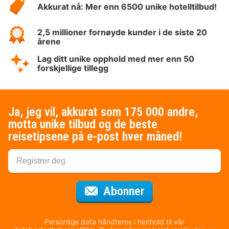
Akkurat nå: Mer enn 6500 unike hotelltilbud!
2,5 millioner fornøyde kunder i de siste 20
årene
Lag ditt unike opphold med mer enn 50
forskjellige tillegg
Ja, jeg vil, akkurat som 175 000 andre,
motta unike tilbud og de beste
reisetipsene på e-post hver måned!
for nyhetsbrevet
Abonner
Personlige data håndteres i henhold til vår