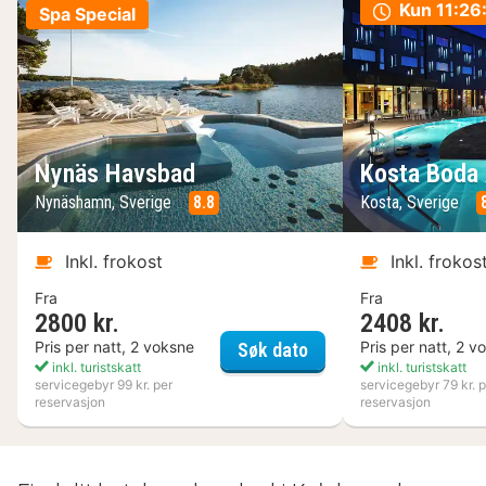
Kun
11:26
Spa Special
Nynäs Havsbad
Kosta Boda 
Nynäshamn, Sverige
8.8
Kosta, Sverige
Inkl. frokost
Inkl. frokos
Fra
Fra
2800 kr.
2408 kr.
Nynäs Havsbad
Pris per natt, 2 voksne
Pris per natt, 2 v
Søk dato
inkl. turistskatt
inkl. turistskatt
servicegebyr 99 kr. per
servicegebyr 79 kr. p
reservasjon
reservasjon