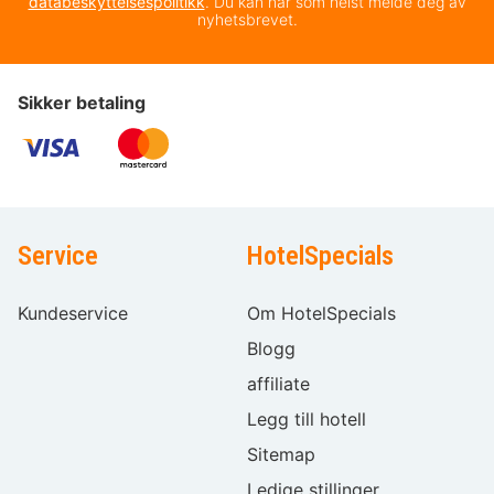
databeskyttelsespolitikk
. Du kan når som helst melde deg av
nyhetsbrevet.
Sikker betaling
Service
HotelSpecials
Kundeservice
Om HotelSpecials
Blogg
affiliate
Legg till hotell
Sitemap
Ledige stillinger