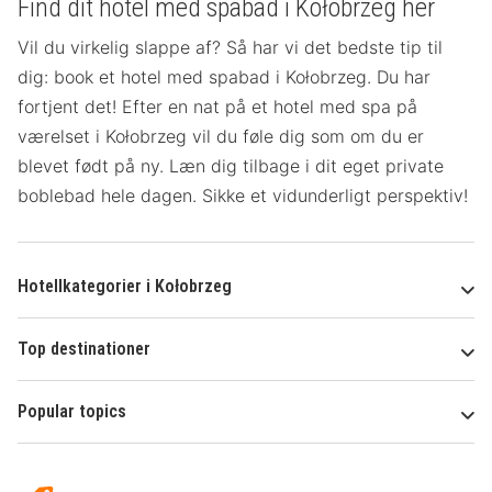
Find dit hotel med spabad i Kołobrzeg her
Vil du virkelig slappe af? Så har vi det bedste tip til
dig: book et hotel med spabad i Kołobrzeg. Du har
fortjent det! Efter en nat på et hotel med spa på
værelset
i Kołobrzeg vil du føle dig som om du er
blevet født på ny. Læn dig tilbage i dit eget private
boblebad hele dagen. Sikke et vidunderligt perspektiv!
Hotellkategorier i Kołobrzeg
Top destinationer
Popular topics
Om
Hotelspecials