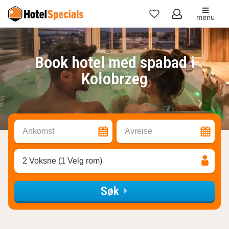
menu
Mine
favoritter
Book hotel med spabad i
Kołobrzeg
Ankomst
Avreise
2 Voksne (1 Velg rom)
Søk