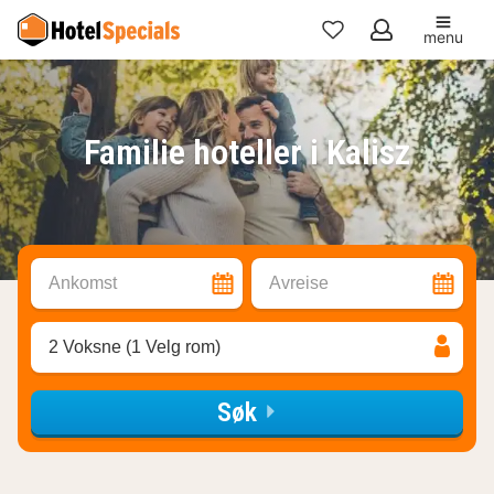
menu
Mine
favoritter
Familie hoteller i Kalisz
Ankomst
Avreise
2 Voksne (1 Velg rom)
Søk