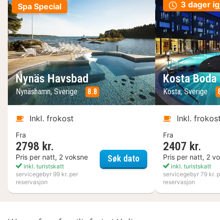
3 dager ig
Spa Special
Nynäs Havsbad
Kosta Boda 
Nynäshamn, Sverige
8.8
Kosta, Sverige
Inkl. frokost
Inkl. frokos
Fra
Fra
2798 kr.
2407 kr.
Nynäs Havsbad
Pris per natt, 2 voksne
Pris per natt, 2 v
Søk dato
inkl. turistskatt
inkl. turistskatt
servicegebyr 99 kr. per
servicegebyr 79 kr. p
reservasjon
reservasjon