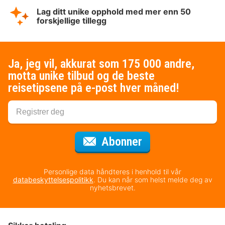
Lag ditt unike opphold med mer enn 50
forskjellige tillegg
Ja, jeg vil, akkurat som 175 000 andre,
motta unike tilbud og de beste
reisetipsene på e-post hver måned!
for nyhetsbrevet
Abonner
Personlige data håndteres i henhold til vår
databeskyttelsespolitikk
. Du kan når som helst melde deg av
nyhetsbrevet.