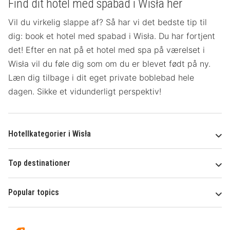
Find dit hotel med spabad i Wisła her
Vil du virkelig slappe af? Så har vi det bedste tip til
dig: book et hotel med spabad i Wisła. Du har fortjent
det! Efter en nat på et hotel med spa på værelset
i
Wisła vil du føle dig som om du er blevet født på ny.
Læn dig tilbage i dit eget private boblebad hele
dagen. Sikke et vidunderligt perspektiv!
Hotellkategorier i Wisła
Top destinationer
Popular topics
Om
Hotelspecials