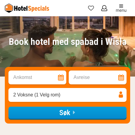
menu
Mine
favoritter
Book hotel med spabad i Wisła
Ankomst
Avreise
2 Voksne (1 Velg rom)
Søk