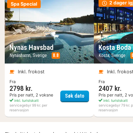
2 dager ig
Spa Special
Nynäs Havsbad
Kosta Boda 
Nynäshamn, Sverige
8.8
Kosta, Sverige
Inkl. frokost
Inkl. frokos
Fra
Fra
2798 kr.
2407 kr.
Nynäs Havsbad
Pris per natt, 2 voksne
Pris per natt, 2 v
Søk dato
inkl. turistskatt
inkl. turistskatt
servicegebyr 99 kr. per
servicegebyr 79 kr. p
reservasjon
reservasjon