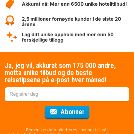
Akkurat nå: Mer enn 6500 unike hotelltilbud!
2,5 millioner fornøyde kunder i de siste 20
årene
Lag ditt unike opphold med mer enn 50
forskjellige tillegg
Ja, jeg vil, akkurat som 175 000 andre,
motta unike tilbud og de beste
reisetipsene på e-post hver måned!
for nyhetsbrevet
Abonner
Personlige data håndteres i henhold til vår