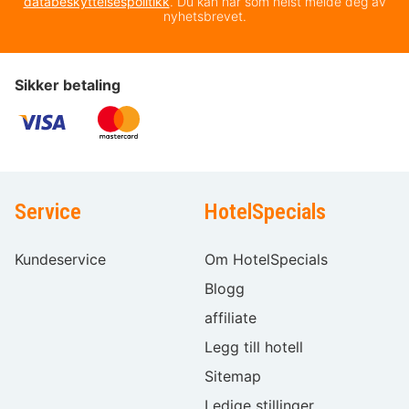
databeskyttelsespolitikk
. Du kan når som helst melde deg av
nyhetsbrevet.
Sikker betaling
Service
HotelSpecials
Kundeservice
Om HotelSpecials
Blogg
affiliate
Legg till hotell
Sitemap
Ledige stillinger