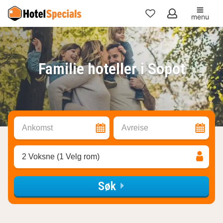
menu
Mine
favoritter
Familie hoteller i Sopot
Ankomst
Avreise
2 Voksne (1 Velg rom)
Søk