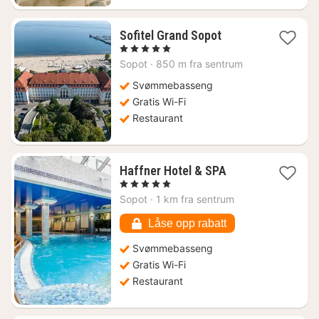
1
Sofitel Grand Sopot
natt
, 5 Stjerner
fra
Sopot
·
850 m fra sentrum
2798
kr.
Svømmebasseng
Gratis Wi-Fi
Restaurant
1
Haffner Hotel & SPA
natt
, 5 Stjerner
fra
Sopot
·
1 km fra sentrum
1231
kr.
Låse opp rabatt
Svømmebasseng
Gratis Wi-Fi
Restaurant