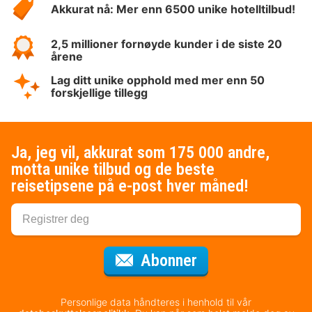
Akkurat nå: Mer enn 6500 unike hotelltilbud!
2,5 millioner fornøyde kunder i de siste 20
årene
Lag ditt unike opphold med mer enn 50
forskjellige tillegg
Ja, jeg vil, akkurat som 175 000 andre,
motta unike tilbud og de beste
reisetipsene på e-post hver måned!
for nyhetsbrevet
Abonner
Personlige data håndteres i henhold til vår