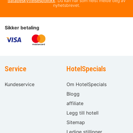
databeskyttelsespolitikk
. Du kan når som helst melde deg av
nyhetsbrevet.
Sikker betaling
Service
HotelSpecials
Kundeservice
Om HotelSpecials
Blogg
affiliate
Legg till hotell
Sitemap
Ledige stillinger