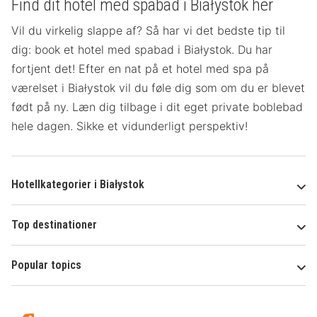
Find dit hotel med spabad i Białystok her
Vil du virkelig slappe af? Så har vi det bedste tip til
dig: book et hotel med spabad i Białystok. Du har
fortjent det! Efter en nat på et hotel med spa på
værelset
i Białystok vil du føle dig som om du er blevet
født på ny. Læn dig tilbage i dit eget private boblebad
hele dagen. Sikke et vidunderligt perspektiv!
Hotellkategorier i Białystok
Top destinationer
Popular topics
Om
Hotelspecials