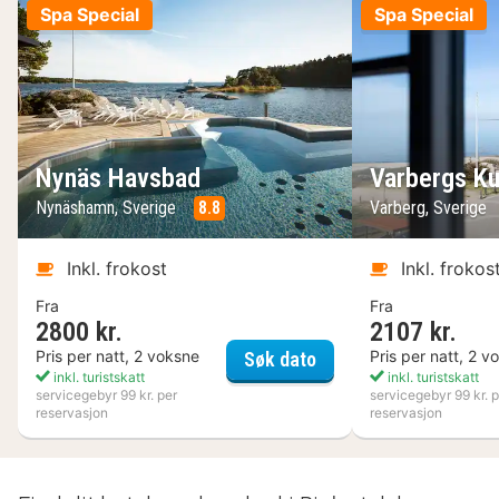
Spa Special
Spa Special
Nynäs Havsbad
Varbergs Ku
Nynäshamn, Sverige
8.8
Varberg, Sverige
Inkl. frokost
Inkl. frokos
Fra
Fra
2800 kr.
2107 kr.
Nynäs Havsbad
Pris per natt, 2 voksne
Pris per natt, 2 v
Søk dato
inkl. turistskatt
inkl. turistskatt
servicegebyr 99 kr. per
servicegebyr 99 kr. p
reservasjon
reservasjon