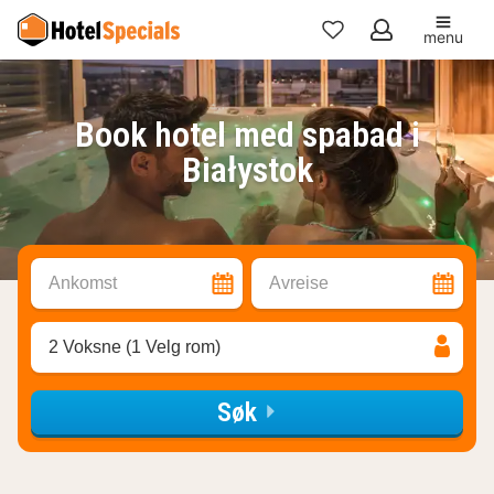
menu
Mine
favoritter
Book hotel med spabad i
Białystok
Ankomst
Avreise
2 Voksne (1 Velg rom)
Søk