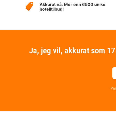
Akkurat nå: Mer enn 6500 unike
hotelltilbud!
Ja, jeg vil, akkurat som 1
Per