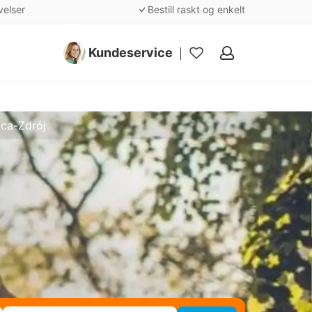
velser
Bestill raskt og enkelt
Kundeservice
Mine
favoritter
ica-Zdrój