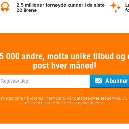
2,5 millioner fornøyde kunder i de siste
L
20 årene
f
75 000 andre, motta unike tilbud og 
post hver måned!
Abonner
sonlige data håndteres i henhold til vår
databeskyttelsespolitikk
. Du
når som helst melde deg av nyhetsbrevet.