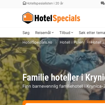
Hotellspesialisten i 20 år
Søg
Reisemål
Tilbud
Søk etter tem
HotelSpecials.no
Hotell i Polen
Hotell i
Familie hoteller i Kryn
Finn barnevennlig familiehotell i Krynica-