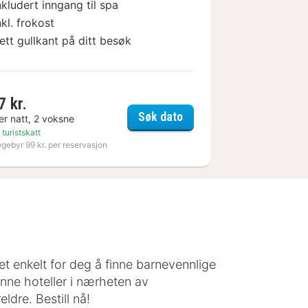
nkludert inngang til spa
nkl. frokost
ett gullkant på ditt besøk
7 kr.
ad
Varbergs Kusthotell
Søk dato
er natt, 2 voksne
 turistskatt
egebyr 99 kr. per reservasjon
det enkelt for deg å finne barnevennlige
inne hoteller i nærheten av
ldre. Bestill nå!