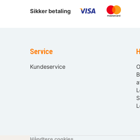
Sikker betaling
Service
H
Kundeservice
O
B
a
L
S
L
Håndtere cookies