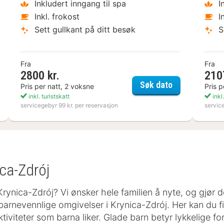
Inkludert inngang til spa
I
Inkl. frokost
I
Sett gullkant på ditt besøk
S
Fra
Fra
2800 kr.
210
ta Boda Art Hotel
Nynäs Havsb
Søk dato
Pris per natt, 2 voksne
Pris p
inkl. turistskatt
inkl.
servicegebyr 99 kr. per reservasjon
servic
ica-Zdrój
 Krynica-Zdrój? Vi ønsker hele familien å nyte, og gjør 
barnevennlige omgivelser i Krynica-Zdrój. Her kan du f
viteter som barna liker. Glade barn betyr lykkelige fore