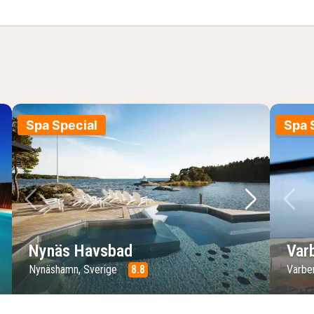
Spa Special
Spa 
ste bilde
Forrige bilde
Neste bild
Fo
Nynäs Havsbad
Var
Nynäshamn, Sverige
8.8
Varbe