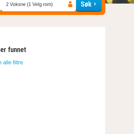
Søk
2 Voksne (1 Velg rom)
ter funnet
n alle filtre