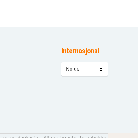
Internasjonal
Språkvalg
del av BookerZzz. Alle rettigheter forbeholdes.