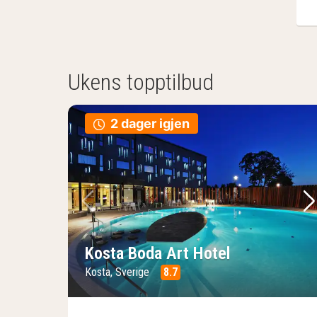
Ukens topptilbud
2 dager igjen
Forrige bilde
Ne
Kosta Boda Art Hotel
Kosta, Sverige
8.7