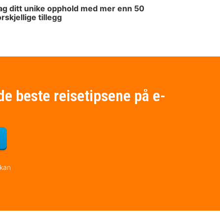
ag ditt unike opphold med mer enn 50
orskjellige tillegg
de beste reisetipsene på e-
for nyhetsbrevet
 kan