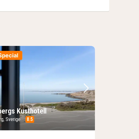
Special
e
rrige bilde
Neste bilde
bergs Kusthotell
rg, Sverige
8.5