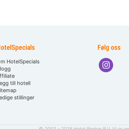
otelSpecials
Følg oss
m HotelSpecials
logg
ffiliate
egg till hotell
itemap
edige stillinger
© 2002 - 2026 Hotel Booker B.V. Vi er en 