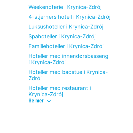
Weekendferie i Krynica-Zdrój
4-stjerners hotell i Krynica-Zdrój
Luksushoteller i Krynica-Zdrój
Spahoteller i Krynica-Zdrój
Familiehoteller i Krynica-Zdrój
Hoteller med innendørsbasseng
i Krynica-Zdrój
Hoteller med badstue i Krynica-
Zdrój
Hoteller med restaurant i
Krynica-Zdrój
hotellkategorier
Se mer
i
krynica-
Om
zdrój
Hotelspecials