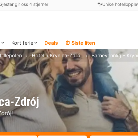
Gjester gir oss 4 stjerner
Unike hotellopple
a
Kort ferie
Deals
⏰ Siste liten
 Lillepolen
Hotell i Krynica-Zdrój
Barnevennlig - Kryn
ica-Zdrój
Zdrój!