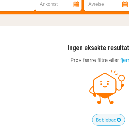
Ankomst
Avreise
Ingen eksakte resulta
Prøv færre filtre eller
fjer
Boblebad