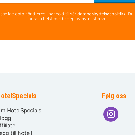
sonlige data håndteres i henhold til vår
databeskyttelsespolitikk
. Du
når som helst melde deg av nyhetsbrevet.
otelSpecials
Følg oss
m HotelSpecials
logg
ffiliate
egg till hotell