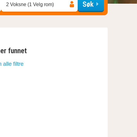
Søk
2 Voksne (1 Velg rom)
ter funnet
n alle filtre