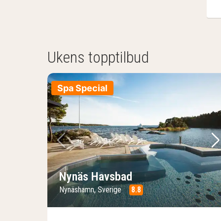
Ukens topptilbud
Spa Special
Forrige bilde
Ne
Nynäs Havsbad
Nynäshamn, Sverige
8.8