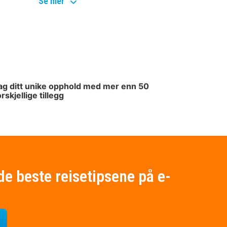
popular
Se mer
topics
ag ditt unike opphold med mer enn 50
orskjellige tillegg
de beste reisetipsene på e-
for nyhetsbrevet