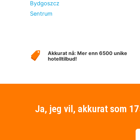
Bydgoszcz
Sentrum
Om
Hotelspecials
Akkurat nå: Mer enn 6500 unike
hotelltilbud!
Ja, jeg vil, akkurat som 1