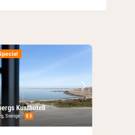
Special
e
rrige bilde
Neste bilde
bergs Kusthotell
rg, Sverige
8.5