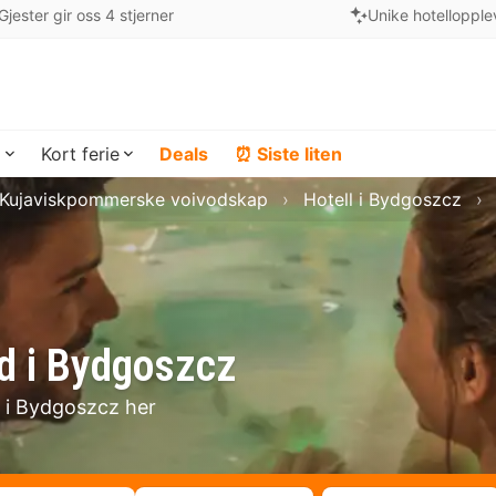
Gjester gir oss 4 stjerner
Unike hotellopple
a
Kort ferie
Deals
⏰ Siste liten
i Kujaviskpommerske voivodskap
Hotell i Bydgoszcz
d i Bydgoszcz
t i Bydgoszcz her