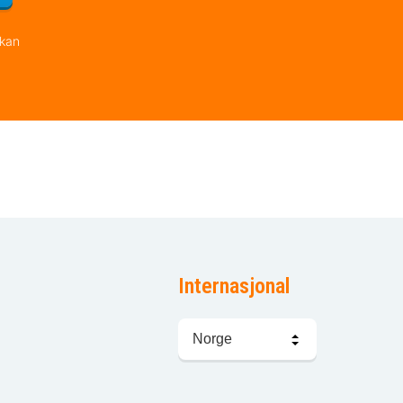
 kan
Internasjonal
Språkvalg