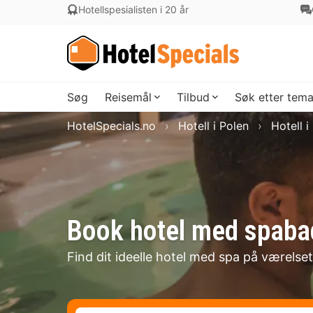
Hotellspesialisten i 20 år
Søg
Reisemål
Tilbud
Søk etter tem
HotelSpecials.no
Hotell i Polen
Hotell 
Book hotel med spaba
Find dit ideelle hotel med spa på værelse