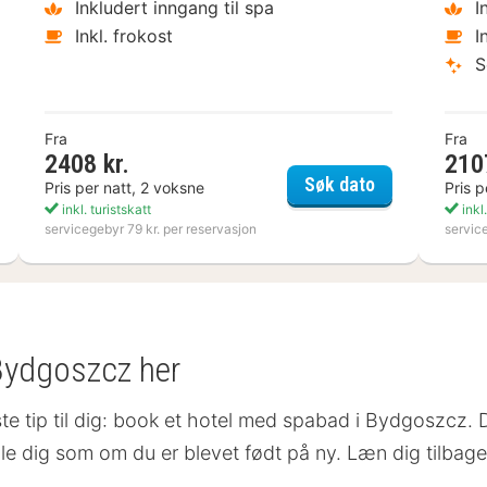
Inkludert inngang til spa
I
Inkl. frokost
I
S
Fra
Fra
2408 kr.
210
näs Havsbad
Kosta Boda Ar
Søk dato
Pris per natt, 2 voksne
Pris p
inkl. turistskatt
inkl.
servicegebyr 79 kr. per reservasjon
servic
 Bydgoszcz her
ste tip til dig: book et hotel med spabad i Bydgoszcz. D
le dig som om du er blevet født på ny. Læn dig tilbage