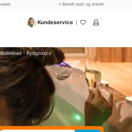
velser
Bestill raskt og enkelt
Kundeservice
Mine
favoritter
Boblebad - Bydgoszcz