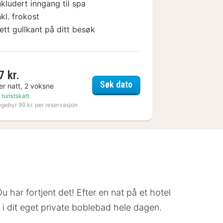
nkludert inngang til spa
nkl. frokost
ett gullkant på ditt besøk
7 kr.
t Hotel
Varbergs Kusthotell
Søk dato
er natt, 2 voksne
 turistskatt
egebyr 99 kr. per reservasjon
u har fortjent det! Efter en nat på et hotel
 i dit eget private boblebad hele dagen.