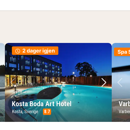
2 dager igjen
Spa 
ste bilde
Forrige bilde
Neste bild
Fo
Kosta Boda Art Hotel
Var
Kosta, Sverige
8.7
Varbe