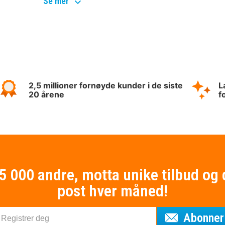
top
Se mer
destinationer
2,5 millioner fornøyde kunder i de siste
L
20 årene
f
75 000 andre, motta unike tilbud og 
post hver måned!
Abonner