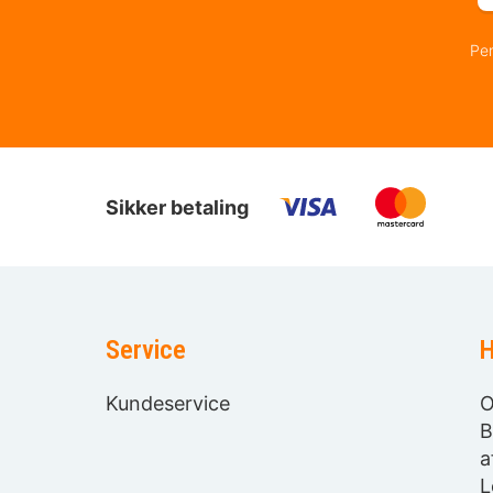
Per
Sikker betaling
Service
H
Kundeservice
O
B
a
L