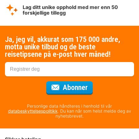
Lag ditt unike opphold med mer enn 50
forskjellige tillegg
Ja, jeg vil, akkurat som 175 000 andre,
motta unike tilbud og de beste
reisetipsene på e-post hver måned!
for nyhetsbrevet
Abonner
Personlige data håndteres i henhold til vår
databeskyttelsespolitikk
. Du kan når som helst melde deg av
nyhetsbrevet.