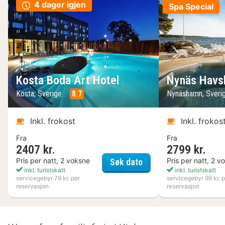
4 dager igjen
Spa Special
Kosta Boda Art Hotel
Nynäs Havs
Kosta, Sverige
8.7
Nynäshamn, Sveri
Inkl. frokost
Inkl. frokos
Fra
Fra
2407 kr.
2799 kr.
Kosta Boda Art Hotel
Pris per natt, 2 voksne
Pris per natt, 2 v
Søk dato
inkl. turistskatt
inkl. turistskatt
servicegebyr 79 kr. per
servicegebyr 99 kr. p
reservasjon
reservasjon