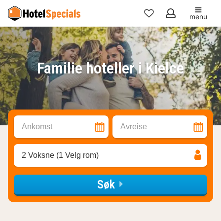
menu
Mine
favoritter
Familie hoteller i Kielce
Ankomst
Avreise
2 Voksne (1 Velg rom)
Søk