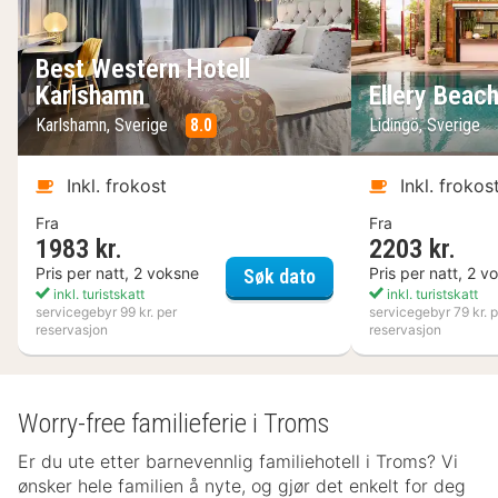
Best Western Hotell
Karlshamn
Ellery Beac
Karlshamn, Sverige
8.0
Lidingö, Sverige
Inkl. frokost
Inkl. frokos
Fra
Fra
1983 kr.
2203 kr.
Best Western Hotell K
Pris per natt, 2 voksne
Pris per natt, 2 v
Søk dato
inkl. turistskatt
inkl. turistskatt
servicegebyr 99 kr. per
servicegebyr 79 kr. p
reservasjon
reservasjon
Worry-free familieferie i Troms
Er du ute etter barnevennlig familiehotell i Troms? Vi
ønsker hele familien å nyte, og gjør det enkelt for deg