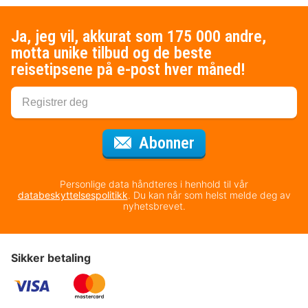
Ja, jeg vil, akkurat som 175 000 andre,
motta unike tilbud og de beste
reisetipsene på e-post hver måned!
for nyhetsbrevet
Abonner
Personlige data håndteres i henhold til vår
databeskyttelsespolitikk
. Du kan når som helst melde deg av
nyhetsbrevet.
Sikker betaling