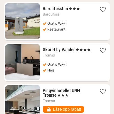
1
Bardufosstun
, 3 Stjerner
natt
Bardufoss
fra
1636
Gratis Wi-Fi
kr.
Restaurant
1
Skaret by Vander
, 4 Stjerner
natt
Tromsø
fra
689
Gratis Wi-Fi
kr.
Heis
Pingvinhotellet UNN
1
Tromsø
, 3 Stjerner
natt
Tromsø
fra
1478
Låse opp rabatt
kr.