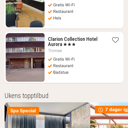
Gratis Wi-Fi
Restaurant
Heis
Clarion Collection Hotel
1
Aurora
, 3 Stjerner
natt
Tromsø
fra
916
Gratis Wi-Fi
kr.
Restaurant
Badstue
Ukens topptilbud
7 dager ig
Spa Special