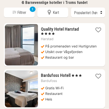
6
Barnevennlige hoteller i Troms fundet
1
Filtrer
Kart
1
Quality Hotel Harstad
natt
, 4 Stjerner
fra
Harstad
1720
kr.
På promenaden ved Hurtigruten
Utsikt over Vågsfjorden
Restaurant og bar
1
Bardufoss Hotell
, 3 Stjerner
natt
Bardufoss
fra
1535
Gratis Wi-Fi
kr.
Restaurant
Heis