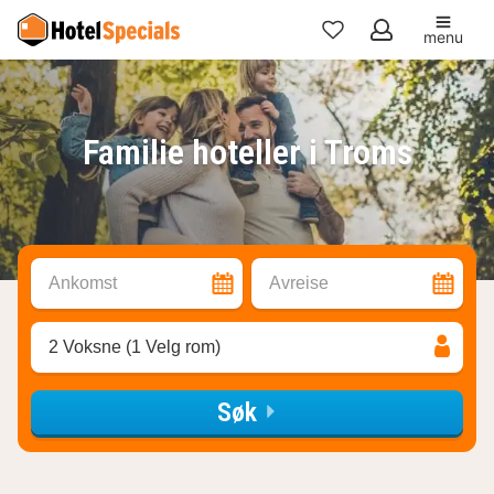
menu
Mine
favoritter
Familie hoteller i Troms
Ankomst
Avreise
2 Voksne (1 Velg rom)
Søk