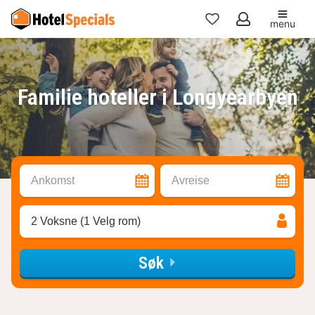
menu
Mine
favoritter
Familie hoteller i Longyearbyen
Ankomst
Avreise
2 Voksne (1 Velg rom)
Søk