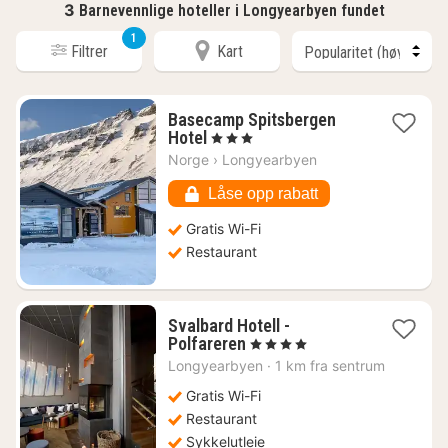
3
Barnevennlige hoteller i Longyearbyen fundet
1
Filtrer
Kart
Basecamp Spitsbergen
1
Hotel
, 3 Stjerner
natt
Norge
›
Longyearbyen
fra
6064
Låse opp rabatt
kr.
Gratis Wi-Fi
Restaurant
Svalbard Hotell -
1
Polfareren
, 4 Stjerner
natt
Longyearbyen
·
1 km fra sentrum
fra
3735
Gratis Wi-Fi
kr.
Restaurant
Sykkelutleie