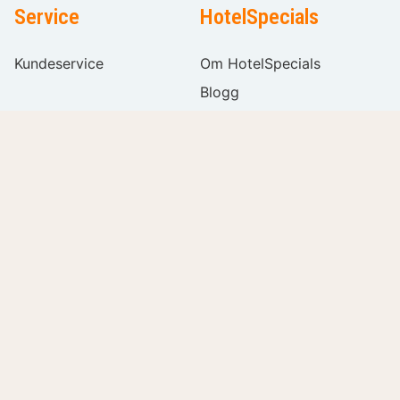
Service
HotelSpecials
Kundeservice
Om HotelSpecials
Blogg
affiliate
Legg till hotell
Sitemap
Filtrer
Klar
Ledige stillinger
Populære filtre
Følg oss
Internasjonal
Pris per rom per natt
Språkvalg
Stjerner
Fasiliteter