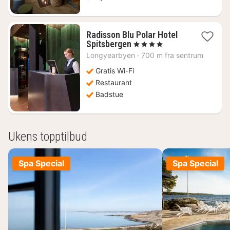
Radisson Blu Polar Hotel
1
Spitsbergen
, 4 Stjerner
natt
Longyearbyen
·
700 m fra sentrum
fra
4190
Gratis Wi-Fi
kr.
Restaurant
Badstue
Ukens topptilbud
Spa Special
Spa Special