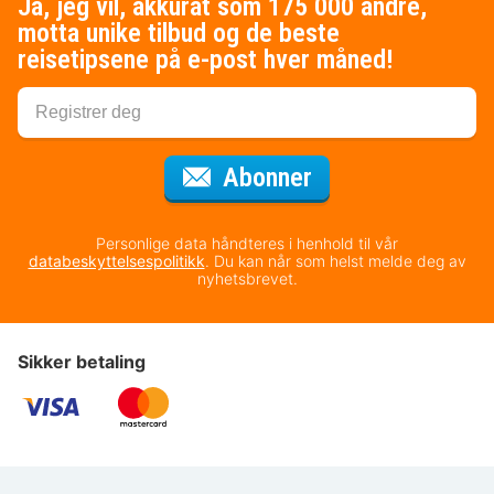
Ja, jeg vil, akkurat som 175 000 andre,
motta unike tilbud og de beste
reisetipsene på e-post hver måned!
for nyhetsbrevet
Abonner
Personlige data håndteres i henhold til vår
databeskyttelsespolitikk
. Du kan når som helst melde deg av
nyhetsbrevet.
Sikker betaling