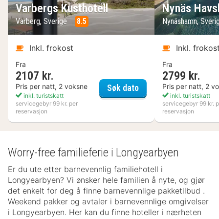
Varbergs Kusthotell
Nynäs Havs
Varberg, Sverige
8.5
Nynäshamn, Sveri
Inkl. frokost
Inkl. frokos
Fra
Fra
2107 kr.
2799 kr.
Varbergs Kusthotell
Pris per natt, 2 voksne
Pris per natt, 2 v
Søk dato
inkl. turistskatt
inkl. turistskatt
servicegebyr 99 kr. per
servicegebyr 99 kr. p
reservasjon
reservasjon
Worry-free familieferie i Longyearbyen
Er du ute etter barnevennlig familiehotell i
Longyearbyen? Vi ønsker hele familien å nyte, og gjør
det enkelt for deg å finne barnevennlige pakketilbud .
Weekend pakker og avtaler i barnevennlige omgivelser
i Longyearbyen. Her kan du finne hoteller i nærheten