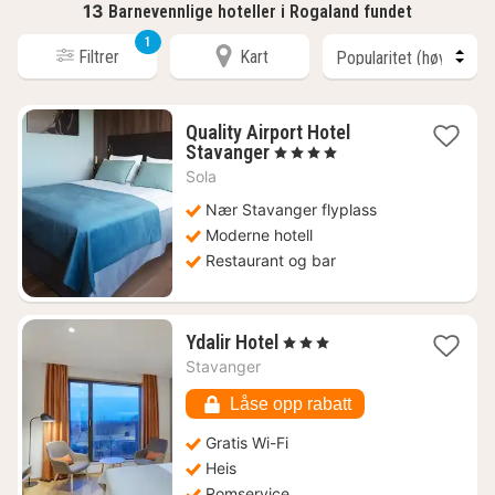
13
Barnevennlige hoteller i Rogaland fundet
1
Filtrer
Kart
Quality Airport Hotel
1
Stavanger
, 4 Stjerner
natt
Sola
fra
1310
Nær Stavanger flyplass
kr.
Moderne hotell
Restaurant og bar
1
Ydalir Hotel
, 3 Stjerner
natt
Stavanger
fra
1396
Låse opp rabatt
kr.
Gratis Wi-Fi
Heis
Romservice