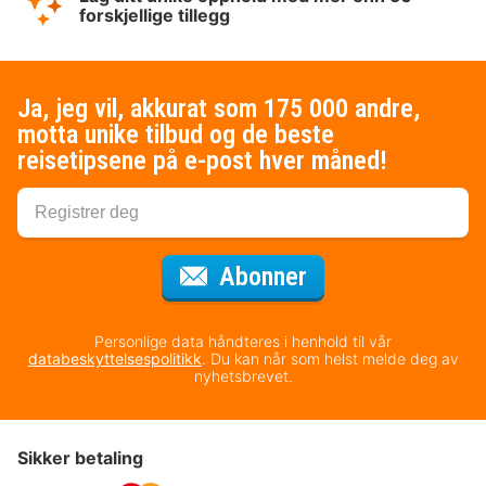
forskjellige tillegg
Ja, jeg vil, akkurat som 175 000 andre,
motta unike tilbud og de beste
reisetipsene på e-post hver måned!
for nyhetsbrevet
Abonner
Personlige data håndteres i henhold til vår
databeskyttelsespolitikk
. Du kan når som helst melde deg av
nyhetsbrevet.
Sikker betaling