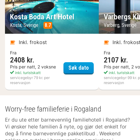
Kosta Boda Art Hotel
Varbergs Ku
Kosta, Sverige
8.7
Varberg, Sverige
Inkl. frokost
Inkl. frokos
Fra
Fra
2408 kr.
2107 kr.
Kosta Boda Art Hotel
Pris per natt, 2 voksne
Pris per natt, 2 v
Søk dato
inkl. turistskatt
inkl. turistskatt
servicegebyr 79 kr. per
servicegebyr 99 kr. p
reservasjon
reservasjon
Worry-free familieferie i Rogaland
Er du ute etter barnevennlig familiehotell i Rogaland?
Vi ønsker hele familien å nyte, og gjør det enkelt for
deg å finne barnevennlige pakketilbud . Weekend