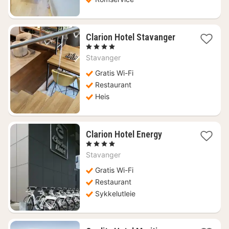
1
Clarion Hotel Stavanger
natt
, 4 Stjerner
fra
Stavanger
1457
kr.
Gratis Wi-Fi
Restaurant
Heis
1
Clarion Hotel Energy
natt
, 4 Stjerner
fra
Stavanger
941
kr.
Gratis Wi-Fi
Restaurant
Sykkelutleie