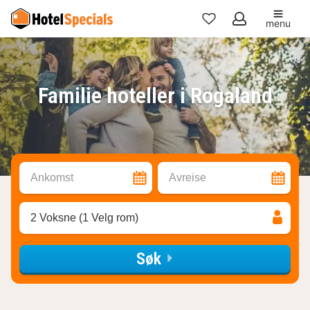
menu
Mine
favoritter
Familie hoteller i Rogaland
Ankomst
Avreise
2 Voksne (1 Velg rom)
Søk