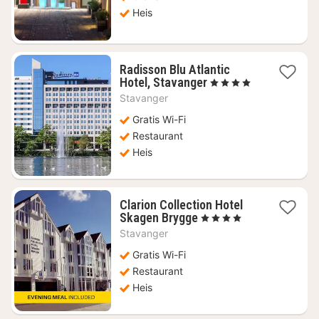
kr.
Heis
Radisson Blu Atlantic
1
Hotel, Stavanger
, 4 Stjerner
natt
Stavanger
fra
1246
Gratis Wi-Fi
kr.
Restaurant
Heis
Clarion Collection Hotel
1
Skagen Brygge
, 4 Stjerner
natt
Stavanger
fra
1405
Gratis Wi-Fi
kr.
Restaurant
Heis