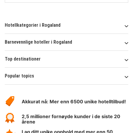
Hotellkategorier i Rogaland
Barnevennlige hoteller i Rogaland
Top destinationer
Popular topics
Om
Hotelspecials
Akkurat nå: Mer enn 6500 unike hotelltilbud!
2,5 millioner fornøyde kunder i de siste 20
årene
Lag ditt unike opphold med mer enn 50