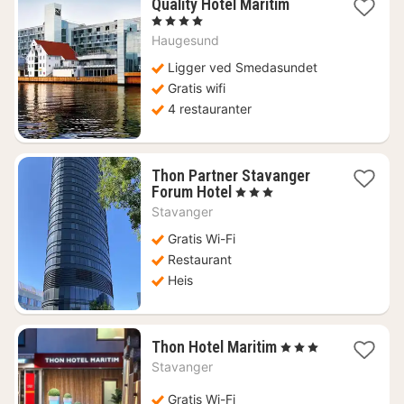
1
Quality Hotel Maritim
natt
, 4 Stjerner
fra
Haugesund
1340
kr.
Ligger ved Smedasundet
Gratis wifi
4 restauranter
Thon Partner Stavanger
1
Forum Hotel
, 3 Stjerner
natt
Stavanger
fra
1131
Gratis Wi-Fi
kr.
Restaurant
Heis
1
Thon Hotel Maritim
, 3 Stjerner
natt
Stavanger
fra
1332
Gratis Wi-Fi