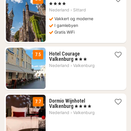
natt
, 4 Stjerner
fra
Nederland
›
Sittard
1199
kr.
Vakkert og moderne
I gamlebyen
Gratis WiFi
Hotel Courage
7.5
1
Valkenburg
, 3 Stjerner
natt
Nederland
›
Valkenburg
fra
974
kr.
Dormio Wijnhotel
7.7
1
Valkenburg
, 4 Stjerner
natt
Nederland
›
Valkenburg
fra
1496
kr.