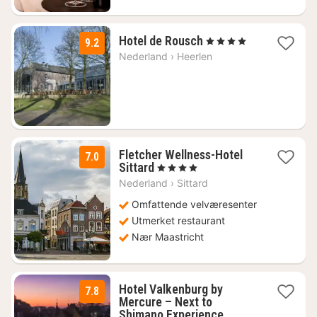
1
Hotel de Rousch
, 4 Stjerner
9.2
natt
Nederland
›
Heerlen
fra
1232
kr.
Fletcher Wellness-Hotel
7.0
1
Sittard
, 4 Stjerner
natt
Nederland
›
Sittard
fra
803
Omfattende velværesenter
kr.
Utmerket restaurant
Nær Maastricht
Hotel Valkenburg by
7.8
Mercure – Next to
Shimano Experience