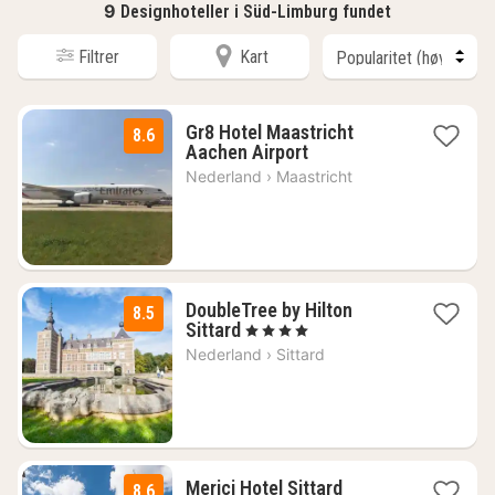
9
Designhoteller i Süd-Limburg fundet
Filtrer
Kart
Gr8 Hotel Maastricht
8.6
1
Aachen Airport
natt
Nederland
›
Maastricht
fra
1155
kr.
DoubleTree by Hilton
8.5
2
Sittard
, 4 Stjerner
netter
Nederland
›
Sittard
fra
1452
kr.
1
Merici Hotel Sittard
8.6