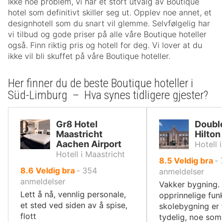
Ikke noe problem, vi har et stort utvalg av Boutique
hotel som definitivt skiller seg ut. Opplev noe annet, et
designhotell som du snart vil glemme. Selvfølgelig har
vi tilbud og gode priser på alle våre Boutique hoteller
også. Finn riktig pris og hotell for deg. Vi lover at du
ikke vil bli skuffet på våre Boutique hoteller.
Her finner du de beste Boutique hoteller i
Süd-Limburg – Hva synes tidligere gjester?
Gr8 Hotel
Doubl
Maastricht
Hilton
Aachen Airport
Hotell i
Hotell i Maastricht
av
8.5
Veldig bra
‐
av
8.6
Veldig bra
‐
354
10,
anmeldelser
10,
anmeldelser
Vakker bygning.
Lett å nå, vennlig personale,
opprinnelige fu
et sted ved siden av å spise,
skolebygning er 
flott
tydelig, noe som 