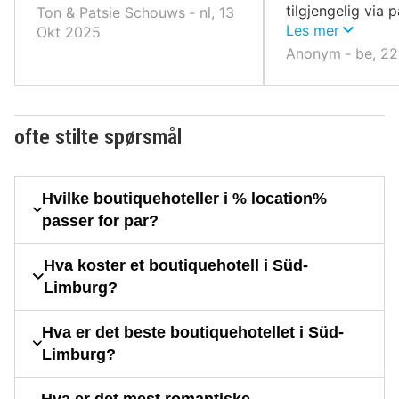
tilgjengelig via 
Ton & Patsie Schouws ‐ nl, 13
sentrum.
Les mer
Okt 2025
Anonym ‐ be, 22
ofte stilte spørsmål
Hvilke boutiquehoteller i % location%
passer for par?
Hva koster et boutiquehotell i Süd-
Limburg?
Hva er det beste boutiquehotellet i Süd-
Limburg?
Hva er det mest romantiske