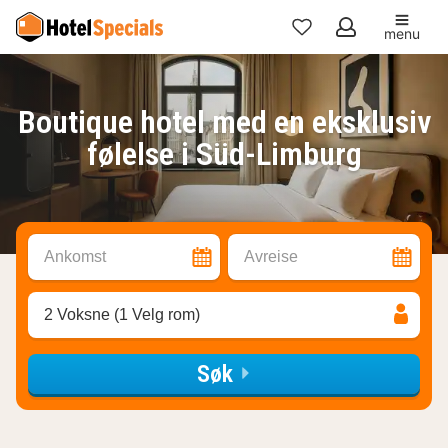
menu
Mine
favoritter
Boutique hotel med en eksklusiv
følelse i Süd-Limburg
Ankomst
Avreise
2 Voksne (1 Velg rom)
Søk