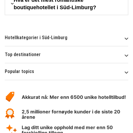
boutiquehotellet i Süd-Limburg?
Hotellkategorier i Süd-Limburg
Top destinationer
Popular topics
Om
Hotelspecials
Akkurat nå: Mer enn 6500 unike hotelltilbud!
2,5 millioner fornøyde kunder i de siste 20
årene
Lag ditt unike opphold med mer enn 50
forskjellige tillegg