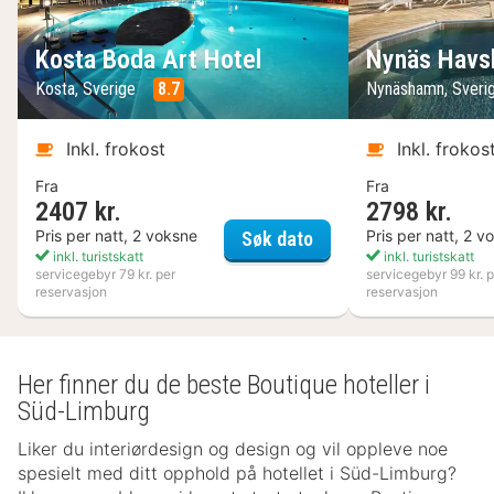
Kosta Boda Art Hotel
Nynäs Havs
Kosta, Sverige
8.7
Nynäshamn, Sveri
Inkl. frokost
Inkl. frokos
Fra
Fra
2407 kr.
2798 kr.
Kosta Boda Art Hotel
Pris per natt, 2 voksne
Pris per natt, 2 v
Søk dato
inkl. turistskatt
inkl. turistskatt
servicegebyr 79 kr. per
servicegebyr 99 kr. p
reservasjon
reservasjon
Her finner du de beste Boutique hoteller i
Süd-Limburg
Liker du interiørdesign og design og vil oppleve noe
spesielt med ditt opphold på hotellet i Süd-Limburg?