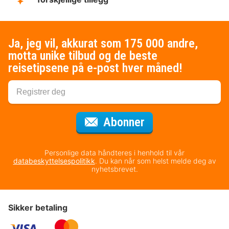
Ja, jeg vil, akkurat som 175 000 andre,
motta unike tilbud og de beste
reisetipsene på e-post hver måned!
for nyhetsbrevet
Abonner
Personlige data håndteres i henhold til vår
databeskyttelsespolitikk
. Du kan når som helst melde deg av
nyhetsbrevet.
Sikker betaling