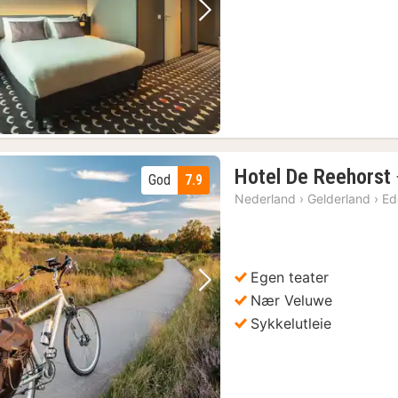
Forrige bilde
Neste bilde
2)
Hotel De Reehorst
God
7.9
Nederland
›
Gelderland
›
Ed
)
tt
(1)
Otterlo: Inngangsbillett til De Hoge Veluwe nasjonalpark
(6)
Egen teater
)
Forrige bilde
Neste bilde
Nær Veluwe
Arnhem: Inngangsbillett til det nederlandske friluftsmuseet
(4)
Sykkelutleie