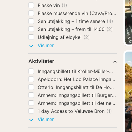
Flaske vin
(1)
Flaske musserende vin (Cava/Prosecco)
(
Sen utsjekking – 1 time senere
(4)
Sen utsjekking – frem til 14.00
(2)
Udlejning af elcykel
(2)
Hotelltillegg
Vis mer
Aktiviteter
Inngangsbillett til Kröller-Müller-museet
(4
Apeldoorn: Het Loo Palace inngangsbille
Arnhem: Inngangsbillett til Burgers' Zoo
(4
1 day Access to Veluwse Bron
(1)
Aktiviteter
Vis mer