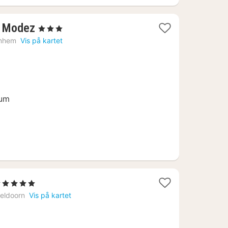
1
l Modez
, 3 Stjerner
natt
nhem
Vis på kartet
fra
1312
kr.
rum
5 Stjerner
att
eldoorn
Vis på kartet
ra
522