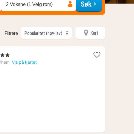
Søk
2 Voksne (1 Velg rom)
Kart
Filtrere
jerner
t
nhem
Vis på kartet
9