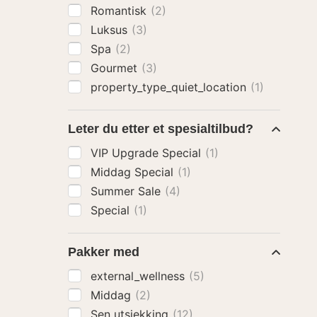
Romantisk
(2)
Luksus
(3)
Spa
(2)
Gourmet
(3)
property_type_quiet_location
(1)
Leter du etter et spesialtilbud?
VIP Upgrade Special
(1)
Middag Special
(1)
Summer Sale
(4)
Special
(1)
Pakker med
external_wellness
(5)
Middag
(2)
Sen utsjekking
(12)