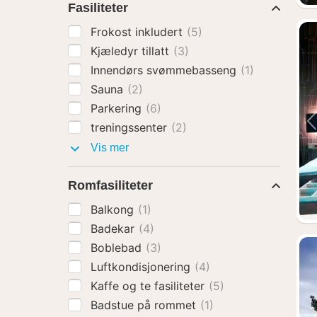
Fasiliteter
Frokost inkludert
(5)
Kjæledyr tillatt
(3)
Innendørs svømmebasseng
(1)
Sauna
(2)
Parkering
(6)
treningssenter
(2)
Fasiliteter
Vis mer
Romfasiliteter
Balkong
(1)
Badekar
(4)
Boblebad
(3)
Luftkondisjonering
(4)
Kaffe og te fasiliteter
(5)
Badstue på rommet
(1)