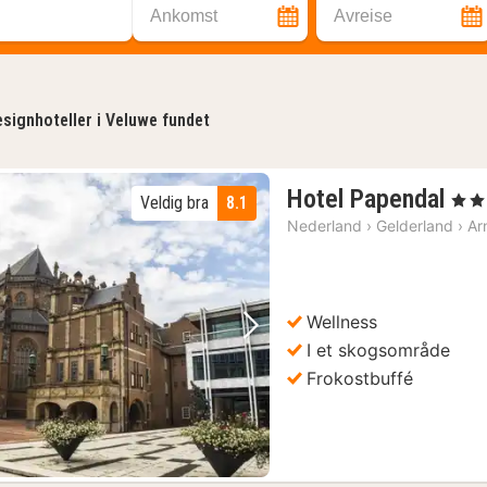
Ankomst
Avreise
signhoteller i Veluwe fundet
1
Hotel Papendal
, 4 St
Veldig bra
8.1
nat
Nederland
›
Gelderland
›
Ar
fra
97
kr.
Wellness
Forrige bilde
Neste bilde
I et skogsområde
Frokostbuffé