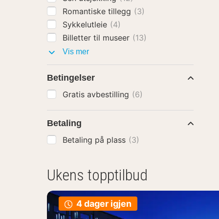
Romantiske tillegg
(3)
Sykkelutleie
(4)
Billetter til museer
(13)
Pakker
Vis mer
med
Betingelser
Gratis avbestilling
(6)
Betaling
Betaling på plass
(3)
Ukens topptilbud
4 dager igjen