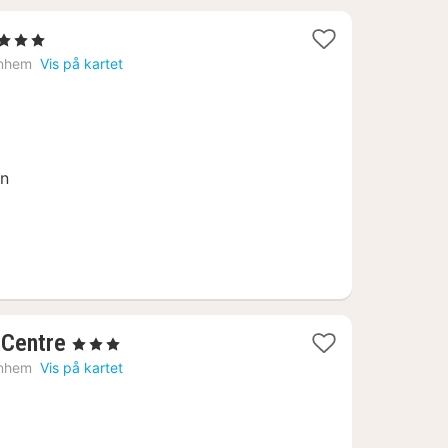
erner
t
nhem
Vis på kartet
2
en
1
 Centre
, 3 Stjerner
natt
nhem
Vis på kartet
fra
1422
kr.