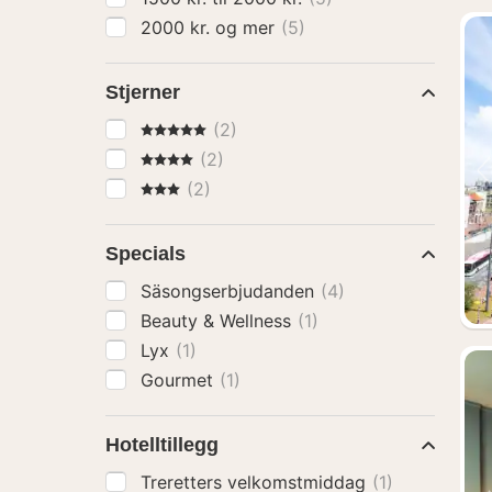
2000 kr. og mer
(5)
Stjerner
5 Stjerner
(2)
4 Stjerner
(2)
3 Stjerner
(2)
Specials
Säsongserbjudanden
(4)
Beauty & Wellness
(1)
Lyx
(1)
Gourmet
(1)
Hotelltillegg
Treretters velkomstmiddag
(1)