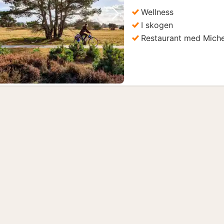
k
Wellness
Forrige bilde
Neste bilde
I skogen
Restaurant med Miche