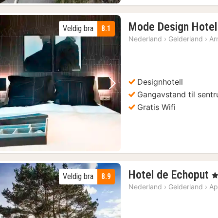
Mode Design Hote
Veldig bra
8.1
Nederland
›
Gelderland
›
Ar
Designhotell
Forrige bilde
Neste bilde
Gangavstand til sent
Gratis Wifi
1
Hotel de Echoput
, 
Veldig bra
8.9
n
Nederland
›
Gelderland
›
Ap
f
2