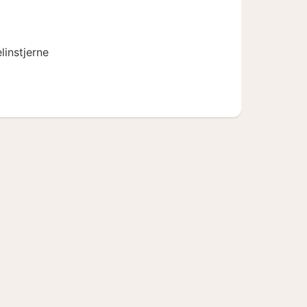
r.
linstjerne