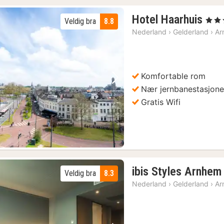
1
Hotel Haarhuis
, 5 Stj
Veldig bra
8.8
nat
Nederland
›
Gelderland
›
Ar
fra
153
kr.
Komfortable rom
Forrige bilde
Neste bilde
Nær jernbanestasjon
Gratis Wifi
ibis Styles Arnhem
Veldig bra
8.3
Nederland
›
Gelderland
›
Ar