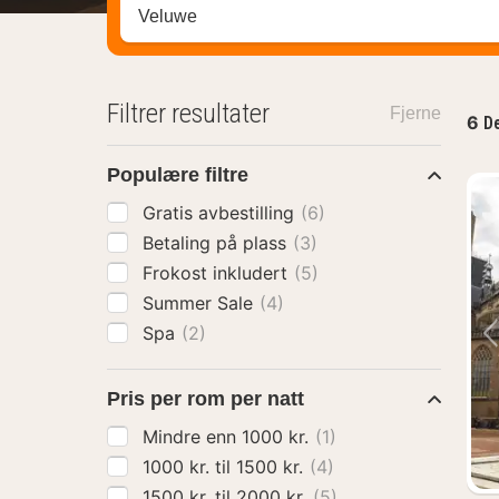
Søk hotell, region eller by
Filtrer resultater
Fjerne
6
De
Populære filtre
Gratis avbestilling
(6)
Betaling på plass
(3)
Frokost inkludert
(5)
Summer Sale
(4)
Spa
(2)
Pris per rom per natt
Mindre enn 1000 kr.
(1)
1000 kr. til 1500 kr.
(4)
1500 kr. til 2000 kr.
(5)