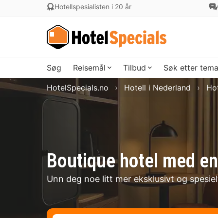
Hotellspesialisten i 20 år
Søg
Reisemål
Tilbud
Søk etter tem
HotelSpecials.no
Hotell i Nederland
Hot
Boutique hotel med en 
Unn deg noe litt mer eksklusivt og spesie