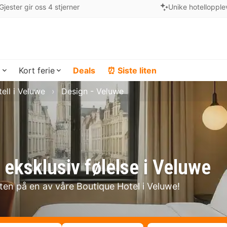
Gjester gir oss 4 stjerner
Unike hotellopple
a
Kort ferie
Deals
⏰ Siste liten
ell i Veluwe
Design - Veluwe
eksklusiv følelse i Veluwe
lten på en av våre Boutique Hotel i Veluwe!