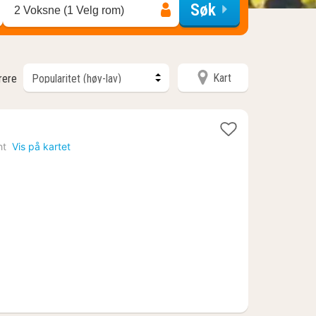
Søk
2 Voksne (1 Velg rom)
Kart
trere
ht
Vis på kartet