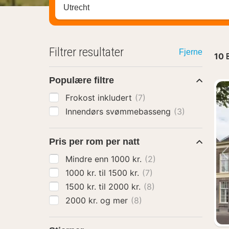
Søk hotell, region eller by
Filtrer resultater
Fjerne
10
Populære filtre
Frokost inkludert
(7)
Innendørs svømmebasseng
(3)
Pris per rom per natt
Mindre enn 1000 kr.
(2)
1000 kr. til 1500 kr.
(7)
1500 kr. til 2000 kr.
(8)
2000 kr. og mer
(8)