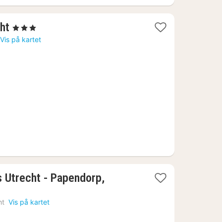
1
ht
, 3 Stjerner
natt
Vis på kartet
fra
1205
kr.
s Utrecht - Papendorp,
r
ht
Vis på kartet