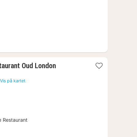
1
taurant Oud London
natt
fra
Vis på kartet
968
kr.
e Restaurant