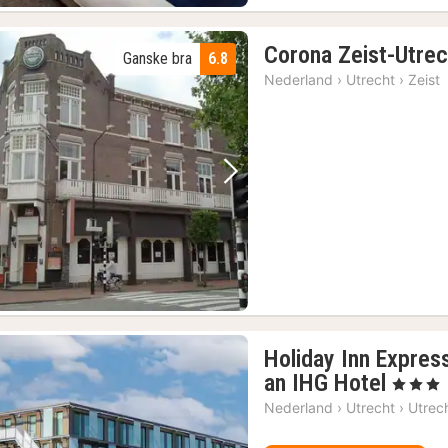
Corona Zeist-Utrec
Ganske bra
6.8
Nederland
›
Utrecht
›
Zeist
Forrige bilde
Neste bilde
Holiday Inn Expres
1
an IHG Hotel
, 3 Stjerne
natt
Nederland
›
Utrecht
›
Utrec
fra