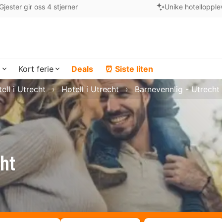
Gjester gir oss 4 stjerner
Unike hotellopple
a
Kort ferie
Deals
⏰ Siste liten
ell i Utrecht
Hotell i Utrecht
Barnevennlig - Utrecht
cht