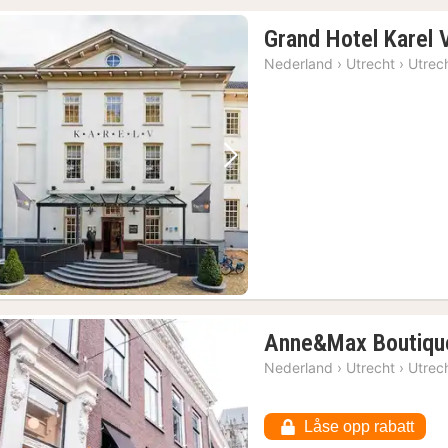
Grand Hotel Karel 
Nederland
›
Utrecht
›
Utrec
Forrige bilde
Neste bilde
1)
Anne&Max Boutiqu
Nederland
›
Utrecht
›
Utrec
Låse opp rabatt