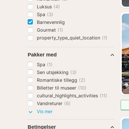
Luksus
(4)
Spa
(3)
Barnevennlig
Gourmet
(1)
property_type_quiet_location
(1)
Pakker med
Spa
(1)
Sen utsjekking
(3)
Romantiske tillegg
(2)
Billetter til museer
(10)
cultural_highlights_activities
(11)
Vandreturer
(6)
Pakker
Vis mer
med
Betingelser