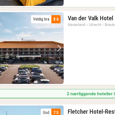
Van der Valk Hotel
Veldig bra
8.6
Nederland
›
Utrecht
›
Breuk
Forrige bilde
Neste bilde
2 nærliggende hoteller 
Fletcher Hotel-Re
God
7.5