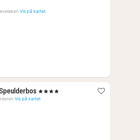
natt
fra
evelaken
Vis på kartet
869
kr.
1
t Speulderbos
, 4 Stjerner
natt
rderen
Vis på kartet
fra
981
kr.