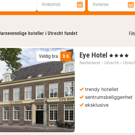
Ankomst
Avreise
Barnevennlige hoteller i Utrecht fundet
Fil
1
Eye Hotel
, 4 Stjerner
Veldig bra
8.6
natt
Nederland
›
Utrecht
›
Utrec
fra
1391
kr.
trendy hotellet
Forrige bilde
Neste bilde
sentrumsbeliggenhet
eksklusive