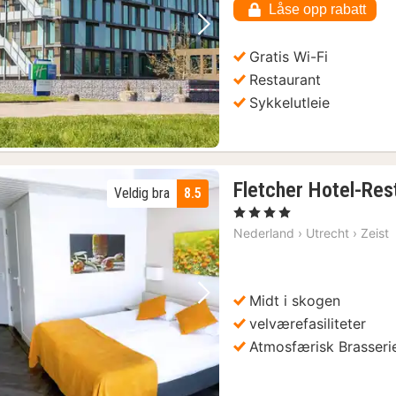
960
Låse opp rabatt
kr.
Forrige bilde
Neste bilde
Gratis Wi-Fi
Restaurant
Sykkelutleie
Fletcher Hotel-Res
Veldig bra
8.5
, 4 Stjerner
Nederland
›
Utrecht
›
Zeist
Midt i skogen
Forrige bilde
Neste bilde
velværefasiliteter
Atmosfærisk Brasseri