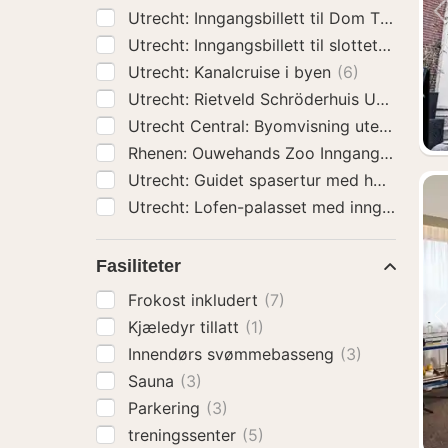
Utrecht: Kanalcruise i byen
(6)
Utrec
Rhenen: Ouwehands Zoo Inngangsbillett
(
Utrecht: Guidet spasertur med hø
Fasiliteter
Frokost inkludert
(7)
Kjæledyr tillatt
(1)
Innendørs svømmebasseng
(3)
Sauna
(3)
Parkering
(3)
treningssenter
(5)