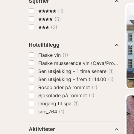
Stjerner
5 Stjerner
(1)
4 Stjerner
(5)
3 Stjerner
(2)
Hotelltillegg
Flaske vin
(1)
Flaske musserende vin (Cava/Prosecco)
(
Sen utsjekking – 1 time senere
(1)
Sen utsjekking – frem til 14.00
(1)
Roseblader på rommet
(1)
Sjokolade på rommet
(1)
Inngang til spa
(1)
sde_764
(1)
Aktiviteter