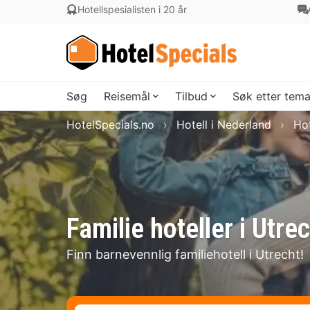
Hotellspesialisten i 20 år
Søg
Reisemål
Tilbud
Søk etter tem
HotelSpecials.no
Hotell i Nederland
Hot
Familie hoteller i Utre
Finn barnevennlig familiehotell i Utrecht!