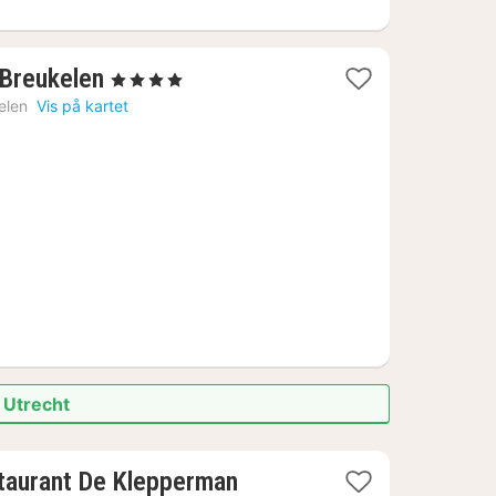
1
 Breukelen
, 4 Stjerner
natt
elen
Vis på kartet
fra
1247
kr.
i Utrecht
1
staurant De Klepperman