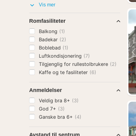
Fasiliteter
Vis mer
Romfasiliteter
Balkong
(1)
Badekar
(2)
Boblebad
(1)
Luftkondisjonering
(7)
Tilgjenglig for rullestolbrukere
(2)
Kaffe og te fasiliteter
(6)
Anmeldelser
Veldig bra 8+
(3)
God 7+
(3)
Ganske bra 6+
(4)
Avstand til sentrum