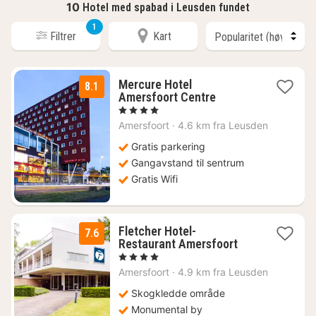
10
Hotel med spabad i Leusden fundet
1
Filtrer
Kart
Mercure Hotel
8.1
1
Amersfoort Centre
natt
, 4 Stjerner
fra
Amersfoort
·
4.6 km fra Leusden
2083
kr.
Gratis parkering
Gangavstand til sentrum
Gratis Wifi
Fletcher Hotel-
7.6
1
Restaurant Amersfoort
natt
, 4 Stjerner
fra
Amersfoort
·
4.9 km fra Leusden
1147
kr.
Skogkledde område
Monumental by