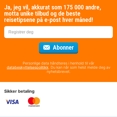
Ja, jeg vil, akkurat som 175 000 andre,
motta unike tilbud og de beste
reisetipsene på e-post hver måned!
for nyhetsbrevet
Abonner
Personlige data håndteres i henhold til vår
databeskyttelsespolitikk
. Du kan når som helst melde deg av
nyhetsbrevet.
Sikker betaling