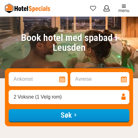
menu
Mine
favoritter
Book hotel med spabad i
Leusden
Ankomst
Avreise
2 Voksne (1 Velg rom)
Søk