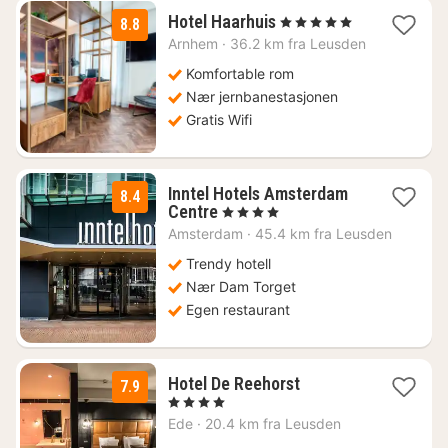
1
Hotel Haarhuis
, 5 Stjerner
8.8
natt
Arnhem
·
36.2 km fra Leusden
fra
2963
Komfortable rom
kr.
Nær jernbanestasjonen
Gratis Wifi
Inntel Hotels Amsterdam
8.4
1
Centre
, 4 Stjerner
natt
Amsterdam
·
45.4 km fra Leusden
fra
2616
Trendy hotell
kr.
Nær Dam Torget
Egen restaurant
1
Hotel De Reehorst
7.9
natt
, 4 Stjerner
fra
Ede
·
20.4 km fra Leusden
2083