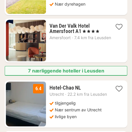
Nær dyrehagen
Van Der Valk Hotel
1
Amersfoort A1
, 4 Stjerner
natt
Amersfoort
·
7.4 km fra Leusden
fra
1125
kr.
7 nærliggende hoteller i Leusden
1
Hotel-Chao NL
6.4
natt
Utrecht
·
22.2 km fra Leusden
fra
1328
tilgjengelig
kr.
Nær sentrum av Utrecht
livlige byen