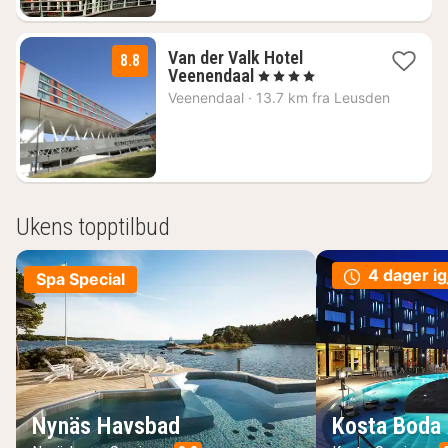
Van der Valk Hotel
8.8
1
Veenendaal
, 4 Stjerner
natt
Veenendaal
·
13.7 km fra Leusden
fra
1282
kr.
Ukens topptilbud
4 dager ig
Spa Special
Nynäs Havsbad
Kosta Boda 