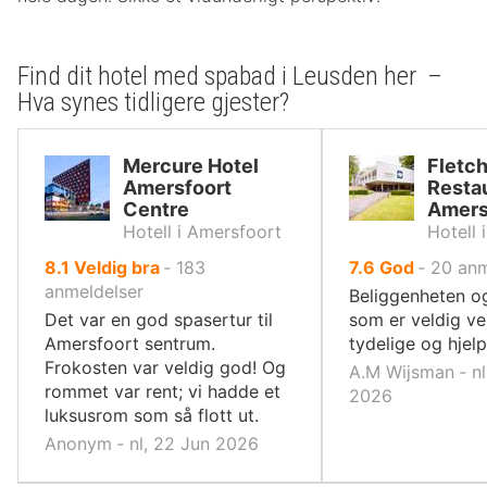
Find dit hotel med spabad i Leusden her –
Hva synes tidligere gjester?
Mercure Hotel
Fletch
Amersfoort
Resta
Centre
Amers
Hotell i Amersfoort
Hotell 
av
av
8.1
Veldig bra
‐
183
7.6
God
‐
20
anm
10,
10,
anmeldelser
Beliggenheten og
Det var en god spasertur til
som er veldig ve
Amersfoort sentrum.
tydelige og hjel
Frokosten var veldig god! Og
A.M Wijsman ‐ nl
rommet var rent; vi hadde et
2026
luksusrom som så flott ut.
Anonym ‐ nl, 22 Jun 2026