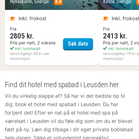
Nynäshamn, Sverige
8.8
Kosta, Sverige
Inkl. frokost
Inkl. frokos
Fra
Fra
2805 kr.
2413 kr.
Nynäs Havsbad
Pris per natt, 2 voksne
Pris per natt, 2 v
Søk dato
inkl. turistskatt
inkl. turistskatt
servicegebyr 99 kr. per
servicegebyr 79 kr. p
reservasjon
reservasjon
Find dit hotel med spabad i Leusden her
Vil du virkelig slappe af? Så har vi det bedste tip til
dig: book et hotel med spabad i Leusden. Du har
fortjent det! Efter en nat på et hotel med spa på
værelset
i Leusden vil du føle dig som om du er blevet
født på ny. Læn dig tilbage i dit eget private boblebad
hele dagen. Sikke et vidunderligt perspektiv!