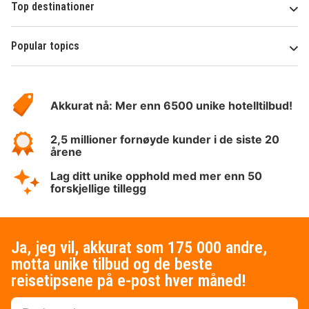
Top destinationer
Popular topics
Om
Hotelspecials
Akkurat nå: Mer enn 6500 unike hotelltilbud!
2,5 millioner fornøyde kunder i de siste 20
årene
Lag ditt unike opphold med mer enn 50
forskjellige tillegg
Ja, jeg vil, akkurat som 175 000 andre,
motta unike tilbud og de beste
reisetipsene på e-post hver måned!