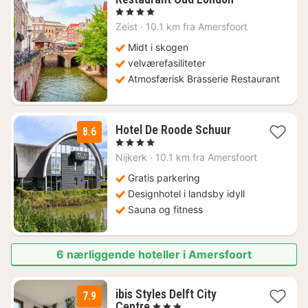
natt
, 4 Stjerner
fra
Zeist
·
10.1 km fra Amersfoort
968
kr.
Midt i skogen
velværefasiliteter
Atmosfærisk Brasserie Restaurant
1
Hotel De Roode Schuur
8.6
natt
, 4 Stjerner
fra
Nijkerk
·
10.1 km fra Amersfoort
1077
kr.
Gratis parkering
Designhotel i landsby idyll
Sauna og fitness
6 nærliggende hoteller i Amersfoort
ibis Styles Delft City
7.9
1
Centre
, 3 Stjerner