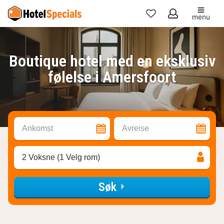
menu
Mine
favoritter
Boutique hotel med en eksklusiv
følelse i Amersfoort
Ankomst
Avreise
2 Voksne (1 Velg rom)
Søk