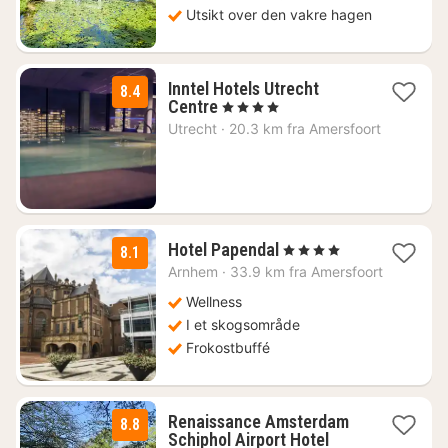
Utsikt over den vakre hagen
Inntel Hotels Utrecht
8.4
1
Centre
, 4 Stjerner
natt
Utrecht
·
20.3 km fra Amersfoort
fra
1331
kr.
1
Hotel Papendal
, 4 Stjerner
8.1
natt
Arnhem
·
33.9 km fra Amersfoort
fra
977
Wellness
kr.
I et skogsområde
Frokostbuffé
Renaissance Amsterdam
8.8
1
Schiphol Airport Hotel