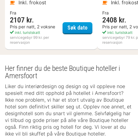
Inkl. frokost
Inkl. frokos
Fra
Fra
2107 kr.
2408 kr.
Varbergs Kusthotell
Pris per natt, 2 voksne
Pris per natt, 2 v
Søk dato
inkl. turistskatt
inkl. turistskatt
servicegebyr 99 kr. per
servicegebyr 79 kr. p
reservasjon
reservasjon
Her finner du de beste Boutique hoteller i
Amersfoort
Liker du interiørdesign og design og vil oppleve noe
spesielt med ditt opphold på hotellet i Amersfoort?
Ikke noe problem, vi har et stort utvalg av Boutique
hotel som definitivt skiller seg ut. Opplev noe annet, et
designhotell som du snart vil glemme. Selvfølgelig har
vi tilbud og gode priser på alle våre Boutique hoteller
også. Finn riktig pris og hotell for deg. Vi lover at du
ikke vil bli skuffet på våre Boutique hoteller.