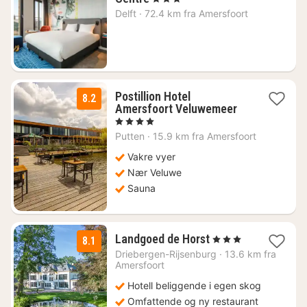
natt
Delft
·
72.4 km fra Amersfoort
fra
1210
kr.
Postillion Hotel
8.2
2
Amersfoort Veluwemeer
netter
, 4 Stjerner
fra
Putten
·
15.9 km fra Amersfoort
1089
kr.
Vakre vyer
Nær Veluwe
Sauna
1
Landgoed de Horst
, 3 Stjerner
8.1
natt
Driebergen-Rijsenburg
·
13.6 km fra
fra
Amersfoort
1210
Hotell beliggende i egen skog
kr.
Omfattende og ny restaurant