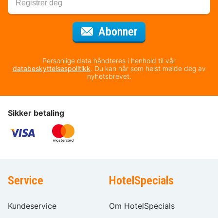
for nyhetsbrevet
Abonner
Personlige data håndteres i henhold til vår
databeskyttelsespolitikk
. Du kan når som helst melde deg av
nyhetsbrevet.
Sikker betaling
Service
HotelSpecials
Kundeservice
Om HotelSpecials