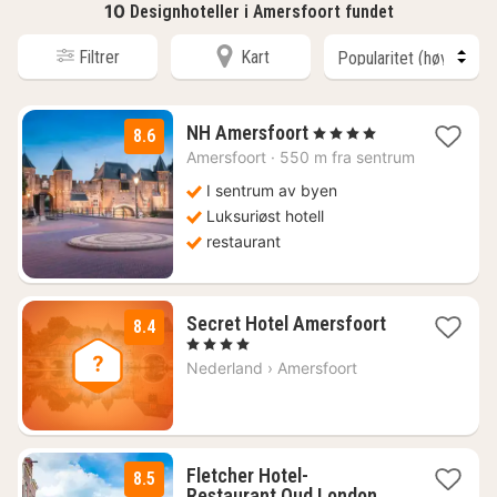
10
Designhoteller i Amersfoort fundet
Filtrer
Kart
2
NH Amersfoort
, 4 Stjerner
8.6
netter
Amersfoort
·
550 m fra sentrum
fra
1600
I sentrum av byen
kr.
Luksuriøst hotell
restaurant
2
Secret Hotel Amersfoort
8.4
netter
, 4 Stjerner
fra
Nederland
›
Amersfoort
1221
kr.
Fletcher Hotel-
8.5
1
Restaurant Oud London