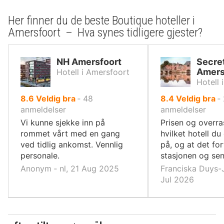
Her finner du de beste Boutique hoteller i
Amersfoort – Hva synes tidligere gjester?
NH Amersfoort
Secret
Amers
Hotell i Amersfoort
Hotell 
av
av
8.6
Veldig bra
‐
48
8.4
Veldig bra
‐
10,
10,
anmeldelser
anmeldelser
Vi kunne sjekke inn på
Prisen og overra
rommet vårt med en gang
hvilket hotell d
ved tidlig ankomst. Vennlig
på, og at det for
personale.
stasjonen og se
Anonym ‐ nl, 21 Aug 2025
Franciska Duys-J
Jul 2026