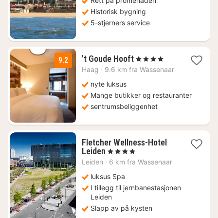
Rett på promenaden
Historisk bygning
5-stjerners service
1
't Goude Hooft
, 4 Stjerner
9.2
natt
Haag
·
9.6 km fra Wassenaar
fra
1969
nyte luksus
kr.
Mange butikker og restauranter
sentrumsbeliggenhet
Fletcher Wellness-Hotel
1
Leiden
, 4 Stjerner
natt
Leiden
·
6 km fra Wassenaar
fra
1034
luksus Spa
kr.
I tillegg til jernbanestasjonen
Leiden
Slapp av på kysten