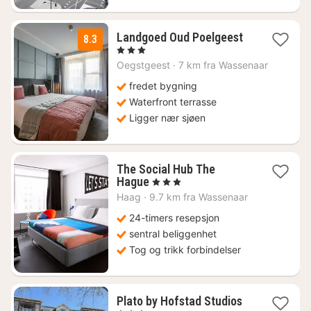
1
Landgoed Oud Poelgeest
8.3
natt
, 3 Stjerner
fra
Oegstgeest
·
7 km fra Wassenaar
1240
kr.
fredet bygning
Waterfront terrasse
Ligger nær sjøen
The Social Hub The
1
Hague
, 3 Stjerner
natt
Haag
·
9.7 km fra Wassenaar
fra
931
24-timers resepsjon
kr.
sentral beliggenhet
Tog og trikk forbindelser
2
Plato by Hofstad Studios