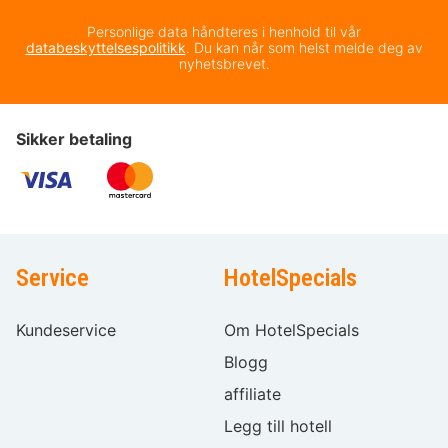
Personlige data håndteres i henhold til vår
databeskyttelsespolitikk
. Du kan når som helst melde deg av
nyhetsbrevet.
Sikker betaling
Service
HotelSpecials
Kundeservice
Om HotelSpecials
Blogg
affiliate
Legg till hotell