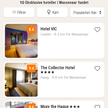
10
Eksklusive hoteller i Wassenaar fundet
Filtrer
Kart
1
Hotel VIC
8.4
natt
Leiden
·
6.3 km fra Wassenaar
fra
1177
kr.
1
The Collector Hotel
9.4
natt
, 4 Stjerner
fra
Haag
·
9.6 km fra Wassenaar
1210
kr.
2
Moxy the Hague
, 3 Stjerner
8.6