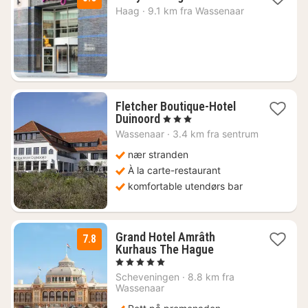
netter
Haag
·
9.1 km fra Wassenaar
fra
1309
kr.
Fletcher Boutique-Hotel
1
Duinoord
, 3 Stjerner
natt
Wassenaar
·
3.4 km fra sentrum
fra
1254
nær stranden
kr.
À la carte-restaurant
komfortable utendørs bar
Grand Hotel Amrâth
7.8
1
Kurhaus The Hague
natt
, 5 Stjerner
fra
Scheveningen
·
8.8 km fra
1440
Wassenaar
kr.