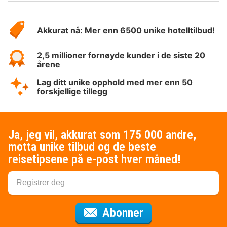
Om
Hotelspecials
Akkurat nå: Mer enn 6500 unike hotelltilbud!
2,5 millioner fornøyde kunder i de siste 20
årene
Lag ditt unike opphold med mer enn 50
forskjellige tillegg
Ja, jeg vil, akkurat som 175 000 andre,
motta unike tilbud og de beste
reisetipsene på e-post hver måned!
for nyhetsbrevet
Abonner