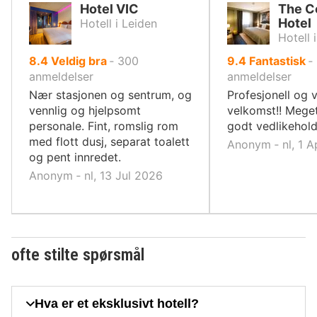
Hotel VIC
The C
Hotel
Hotell i Leiden
Hotell 
av
av
8.4
Veldig bra
‐
300
9.4
Fantastisk
‐
10,
10,
anmeldelser
anmeldelser
Nær stasjonen og sentrum, og
Profesjonell og 
vennlig og hjelpsomt
velkomst!! Meget
personale. Fint, romslig rom
godt vedlikehold
med flott dusj, separat toalett
Anonym ‐ nl, 1 
og pent innredet.
Anonym ‐ nl, 13 Jul 2026
ofte stilte spørsmål
Hva er et eksklusivt hotell?