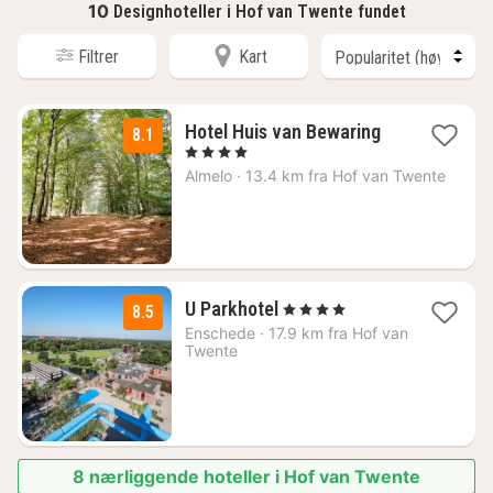
10
Designhoteller i Hof van Twente fundet
Filtrer
Kart
1
Hotel Huis van Bewaring
8.1
natt
, 4 Stjerner
fra
Almelo
·
13.4 km fra Hof van Twente
979
kr.
2
U Parkhotel
, 4 Stjerner
8.5
netter
Enschede
·
17.9 km fra Hof van
fra
Twente
1326
kr.
8 nærliggende hoteller i Hof van Twente