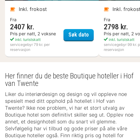
Inkl. frokost
Inkl. frokos
Fra
Fra
2407 kr.
2798 kr.
Kosta Boda Art Hotel
Pris per natt, 2 voksne
Pris per natt, 2 v
Søk dato
inkl. turistskatt
inkl. turistskatt
servicegebyr 79 kr. per
servicegebyr 99 kr. p
reservasjon
reservasjon
Her finner du de beste Boutique hoteller i Hof
van Twente
Liker du interiørdesign og design og vil oppleve noe
spesielt med ditt opphold på hotellet i Hof van
Twente? Ikke noe problem, vi har et stort utvalg av
Boutique hotel som definitivt skiller seg ut. Opplev noe
annet, et designhotell som du snart vil glemme.
Selvfølgelig har vi tilbud og gode priser på alle våre
Boutique hoteller også. Finn riktig pris og hotell for