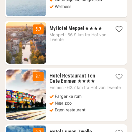
Wellness
1
MyHotel Meppel
, 4 Stjerner
8.7
natt
Meppel
·
56.9 km fra Hof van
fra
Twente
1364
kr.
Hotel Restaurant Ten
8.1
1
Cate Emmen
, 4 Stjerner
natt
Emmen
·
62.7 km fra Hof van Twente
fra
1133
Fargerike rom
kr.
Nær zoo
Egen restaurant
1
Hotel Lumen Zwolle