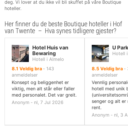
deg. Vi lover at du ikke vil bli skuffet på våre Boutique
hoteller.
Her finner du de beste Boutique hoteller i Hof
van Twente – Hva synes tidligere gjester?
Hotel Huis van
U Par
Bewaring
Hotell 
Hotell i Almelo
av
av
8.1
Veldig bra
‐
143
8.5
Veldig bra
‐
10,
10,
anmeldelser
anmeldelser
Konsept og beliggenhet er
Vennlig personal
viktig, men alt står eller faller
hotell med unik 
med personalet. Det var greit.
(universitetsomr
senger og alt er
Anonym ‐ nl, 7 Jul 2026
rent.
Anonym ‐ nl, 3 