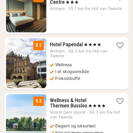
1
Centre
, 3 Stjerner
natt
Arnhem
·
55.1 km fra Hof van Twente
fra
1419
kr.
1
Hotel Papendal
, 4 Stjerner
8.1
natt
Arnhem
·
58.3 km fra Hof van
fra
Twente
978
Wellness
kr.
I et skogsområde
Frokostbuffé
Wellness & Hotel
9.3
1
Thermen Bussloo
, 4 Stjerner
natt
Voorst Gem Voorst
·
34.3 km fra Hof
fra
van Twente
5940
Elegant og luksuriøst
kr.
Naturskjønne omgivelser