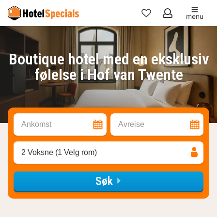
menu
Mine
favoritter
Boutique hotel med en eksklusiv
følelse i Hof van Twente
Ankomst
Avreise
2 Voksne (1 Velg rom)
Søk