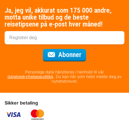
Ja, jeg vil, akkurat som 175 000 andre,
motta unike tilbud og de beste
reisetipsene på e-post hver måned!
for nyhetsbrevet
Abonner
Personlige data håndteres i henhold til vår
databeskyttelsespolitikk
. Du kan når som helst melde deg av
nyhetsbrevet.
Sikker betaling