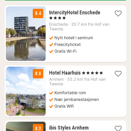
2
IntercityHotel Enschede
8.4
netter
, 4 Stjerner
fra
Enschede
·
20.7 km fra Hof van
1265
Twente
kr.
Nytt hotell i sentrum
Freecityticket
Gratis Wi-Fi
1
Hotel Haarhuis
, 5 Stjerner
8.8
natt
Arnhem
·
55.2 km fra Hof van
fra
Twente
1529
Komfortable rom
kr.
Nær jernbanestasjonen
Gratis Wifi
ibis Styles Arnhem
8.3