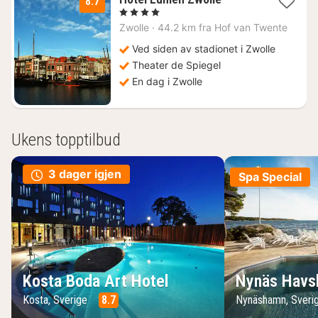
8.7
natt
, 4 Stjerner
fra
Zwolle
·
44.2 km fra Hof van Twente
1584
kr.
Ved siden av stadionet i Zwolle
Theater de Spiegel
En dag i Zwolle
Ukens topptilbud
3 dager igjen
Spa Special
Kosta Boda Art Hotel
Nynäs Havs
Kosta, Sverige
8.7
Nynäshamn, Sveri