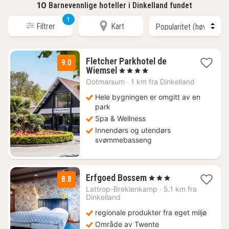
10
Barnevennlige hoteller i Dinkelland fundet
1
Filtrer
Kart
Fletcher Parkhotel de
9.0
1
Wiemsel
, 4 Stjerner
natt
Ootmarsum
·
1 km fra Dinkelland
fra
1719
Hele bygningen er omgitt av en
kr.
park
Spa & Wellness
Innendørs og utendørs
svømmebasseng
3
Erfgoed Bossem
, 3 Stjerner
8.8
netter
Lattrop-Breklenkamp
·
5.1 km fra
fra
Dinkelland
1238
regionale produkter fra eget miljø
kr.
Område av Twente