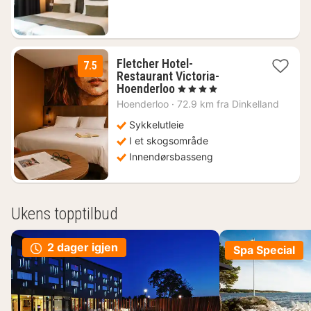
kr.
Fletcher Hotel-
7.5
Restaurant Victoria-
1
Hoenderloo
, 4 Stjerner
natt
Hoenderloo
·
72.9 km fra Dinkelland
fra
704
Sykkelutleie
kr.
I et skogsområde
Innendørsbasseng
Ukens topptilbud
2 dager igjen
Spa Special