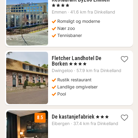
1
, 4 Stjerner
natt
Emmen
·
41.6 km fra Dinkelland
fra
924
Romsligt og moderne
kr.
Nær zoo
Tennisbaner
Fletcher Landhotel De
1
Borken
, 4 Stjerner
natt
Dwingeloo
·
57.9 km fra Dinkelland
fra
759
Rustik restaurant
kr.
Landlige omgivelser
Pool
1
De kastanjefabriek
, 3 Stjerner
8.5
natt
Eibergen
·
37.4 km fra Dinkelland
fra
1305