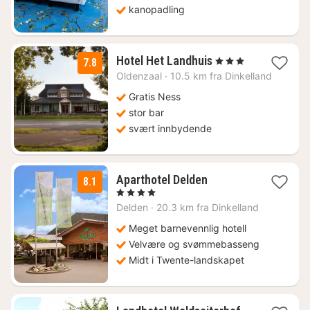
kanopadling
1
Hotel Het Landhuis
, 3 Stjerner
7.8
natt
Oldenzaal
·
10.5 km fra Dinkelland
fra
1128
Gratis Ness
kr.
stor bar
svært innbydende
1
Aparthotel Delden
8.1
natt
, 4 Stjerner
fra
Delden
·
20.3 km fra Dinkelland
1177
kr.
Meget barnevennlig hotell
Velvære og svømmebasseng
Midt i Twente-landskapet