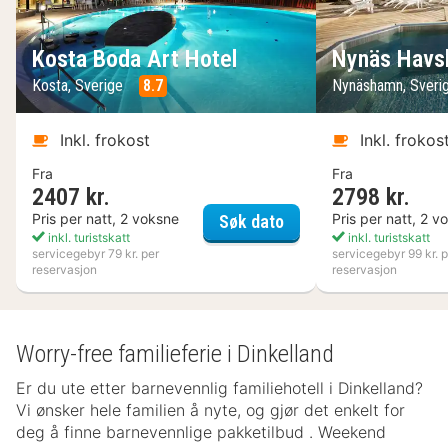
Kosta Boda Art Hotel
Nynäs Havs
Kosta, Sverige
8.7
Nynäshamn, Sveri
Inkl. frokost
Inkl. frokos
Fra
Fra
2407 kr.
2798 kr.
Kosta Boda Art Hotel
Pris per natt, 2 voksne
Pris per natt, 2 v
Søk dato
inkl. turistskatt
inkl. turistskatt
servicegebyr 79 kr. per
servicegebyr 99 kr. p
reservasjon
reservasjon
Worry-free familieferie i Dinkelland
Er du ute etter barnevennlig familiehotell i Dinkelland?
Vi ønsker hele familien å nyte, og gjør det enkelt for
deg å finne barnevennlige pakketilbud . Weekend