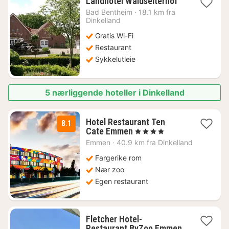
1
Landhotel Waldseiterhof
natt
Bad Bentheim
·
18.1 km fra
fra
Dinkelland
1397
Gratis Wi-Fi
kr.
Restaurant
Sykkelutleie
5 nærliggende hoteller i Dinkelland
Hotel Restaurant Ten
8.1
1
Cate Emmen
, 4 Stjerner
natt
Emmen
·
40.9 km fra Dinkelland
fra
1133
Fargerike rom
kr.
Nær zoo
Egen restaurant
Fletcher Hotel-
Restaurant ByZoo Emmen