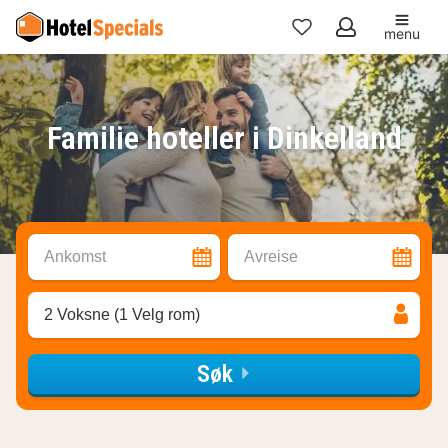
menu
Mine
favoritter
Familie hoteller i Dinkelland
Ankomst
Avreise
2 Voksne (1 Velg rom)
Søk