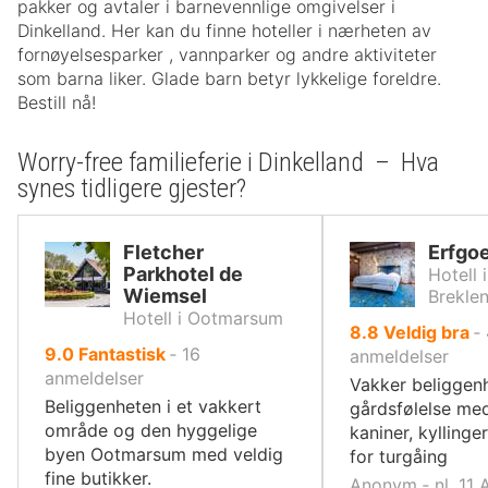
pakker og avtaler i barnevennlige omgivelser i
Dinkelland. Her kan du finne hoteller i nærheten av
fornøyelsesparker , vannparker og andre aktiviteter
som barna liker. Glade barn betyr lykkelige foreldre.
Bestill nå!
Worry-free familieferie i Dinkelland – Hva
synes tidligere gjester?
Fletcher
Erfgo
Parkhotel de
Hotell 
Wiemsel
Brekle
Hotell i Ootmarsum
av
8.8
Veldig bra
‐
av
9.0
Fantastisk
‐
16
10,
anmeldelser
10,
anmeldelser
Vakker beliggenh
Beliggenheten i et vakkert
gårdsfølelse med 
område og den hyggelige
kaniner, kyllinge
byen Ootmarsum med veldig
for turgåing
fine butikker.
Anonym ‐ nl, 11