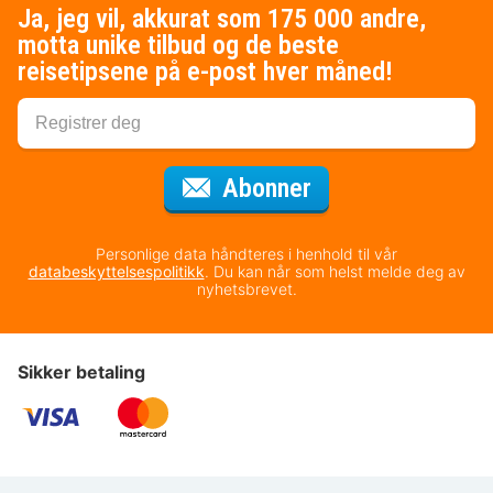
Ja, jeg vil, akkurat som 175 000 andre,
motta unike tilbud og de beste
reisetipsene på e-post hver måned!
for nyhetsbrevet
Abonner
Personlige data håndteres i henhold til vår
databeskyttelsespolitikk
. Du kan når som helst melde deg av
nyhetsbrevet.
Sikker betaling