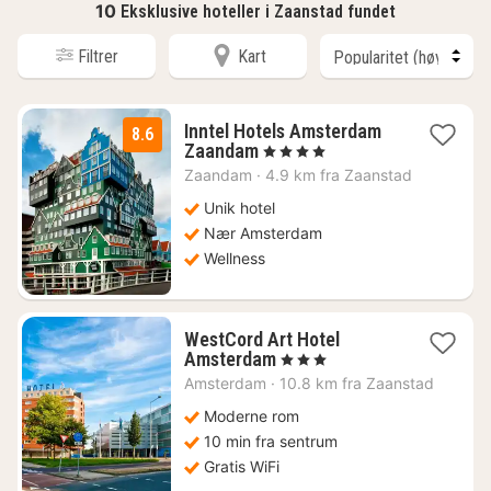
10
Eksklusive hoteller i Zaanstad fundet
Filtrer
Kart
Inntel Hotels Amsterdam
8.6
1
Zaandam
, 4 Stjerner
natt
Zaandam
·
4.9 km fra Zaanstad
fra
1178
Unik hotel
kr.
Nær Amsterdam
Wellness
WestCord Art Hotel
1
Amsterdam
, 3 Stjerner
natt
Amsterdam
·
10.8 km fra Zaanstad
fra
1417
Moderne rom
kr.
10 min fra sentrum
Gratis WiFi