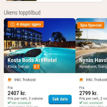
Ukens topptilbud
4 dager igjen
Spa Special
Kosta Boda Art Hotel
Nynäs Havs
Kosta, Sverige
8.7
Nynäshamn, Sveri
Inkl. frokost
Inkl. frokos
Fra
Fra
2407 kr.
2799 kr.
Kosta Boda Art Hotel
Pris per natt, 2 voksne
Pris per natt, 2 v
Søk dato
inkl. turistskatt
inkl. turistskatt
servicegebyr 79 kr. per
servicegebyr 99 kr. p