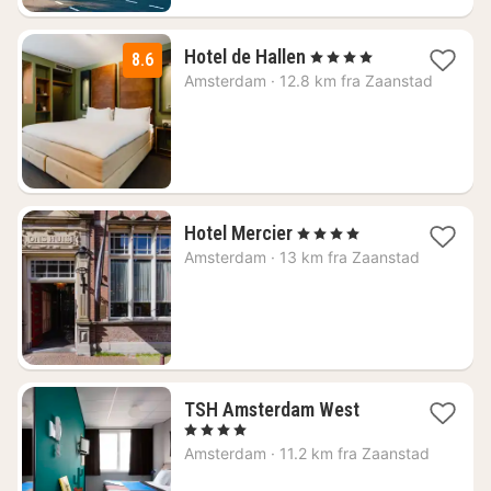
1
Hotel de Hallen
, 4 Stjerner
8.6
natt
Amsterdam
·
12.8 km fra Zaanstad
fra
1337
kr.
1
Hotel Mercier
, 4 Stjerner
natt
Amsterdam
·
13 km fra Zaanstad
fra
1861
kr.
1
TSH Amsterdam West
natt
, 4 Stjerner
fra
Amsterdam
·
11.2 km fra Zaanstad
1004
kr.