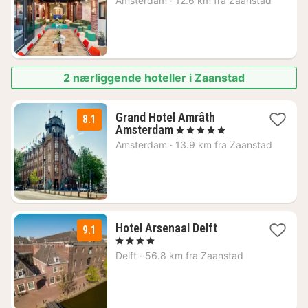
Amsterdam
·
12.6 km fra Zaanstad
fra
869
kr.
2 nærliggende hoteller i Zaanstad
Grand Hotel Amrâth
8.1
1
Amsterdam
, 5 Stjerner
natt
Amsterdam
·
13.9 km fra Zaanstad
fra
2342
kr.
1
Hotel Arsenaal Delft
9.1
natt
, 4 Stjerner
fra
Delft
·
56.8 km fra Zaanstad
1938
kr.