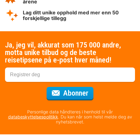
årene
Lag ditt unike opphold med mer enn 50
forskjellige tillegg
Ja, jeg vil, akkurat som 175 000 andre,
motta unike tilbud og de beste
reisetipsene på e-post hver måned!
for nyhetsbrevet
Abonner
Personlige data håndteres i henhold til vår
databeskyttelsespolitikk
. Du kan når som helst melde deg av
nyhetsbrevet.