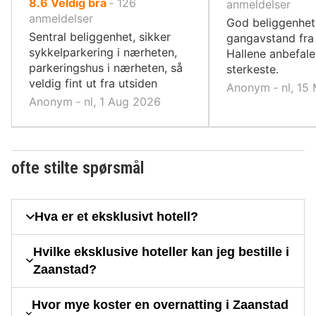
av
8.6
Veldig bra
‐
126
10,
anmeldelser
10,
anmeldelser
God beliggenhet
Sentral beliggenhet, sikker
gangavstand fra
sykkelparkering i nærheten,
Hallene anbefale
parkeringshus i nærheten, så
sterkeste.
veldig fint ut fra utsiden
Anonym ‐ nl, 15
Anonym ‐ nl, 1 Aug 2026
ofte stilte spørsmål
Hva er et eksklusivt hotell?
Hvilke eksklusive hoteller kan jeg bestille i
Zaanstad?
Hvor mye koster en overnatting i Zaanstad