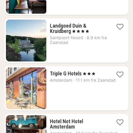
Landgoed Duin &
1
Kruidberg
, 4 Stjerner
natt
Santpoort-Noord
·
8.9 km fra
fra
Zaanstad
1230
kr.
1
Triple G Hotels
, 3 Stjerner
natt
Amsterdam
·
11.1 km fra Zaanstad
fra
716
kr.
Hotel Not Hotel
1
Amsterdam
natt