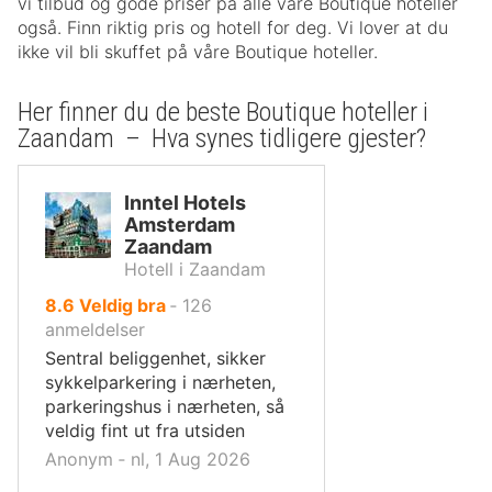
vi tilbud og gode priser på alle våre Boutique hoteller
også. Finn riktig pris og hotell for deg. Vi lover at du
ikke vil bli skuffet på våre Boutique hoteller.
Her finner du de beste Boutique hoteller i
Zaandam – Hva synes tidligere gjester?
Inntel Hotels
Amsterdam
Zaandam
Hotell i Zaandam
av
8.6
Veldig bra
‐
126
10,
anmeldelser
Sentral beliggenhet, sikker
sykkelparkering i nærheten,
parkeringshus i nærheten, så
veldig fint ut fra utsiden
Anonym ‐ nl, 1 Aug 2026