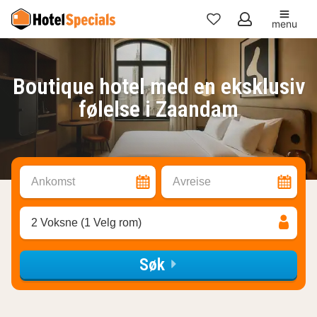
menu
Mine
favoritter
Boutique hotel med en eksklusiv
følelse i Zaandam
Ankomst
Avreise
2 Voksne (1 Velg rom)
Søk