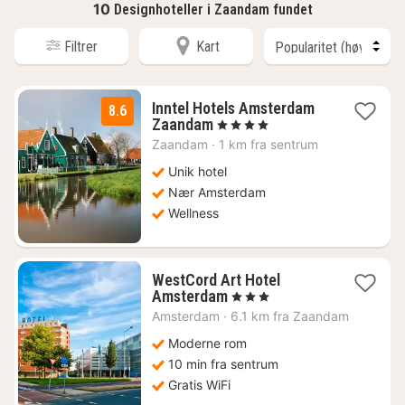
10
Designhoteller i Zaandam fundet
Filtrer
Kart
Inntel Hotels Amsterdam
8.6
1
Zaandam
, 4 Stjerner
natt
Zaandam
·
1 km fra sentrum
fra
1133
Unik hotel
kr.
Nær Amsterdam
Wellness
WestCord Art Hotel
1
Amsterdam
, 3 Stjerner
natt
Amsterdam
·
6.1 km fra Zaandam
fra
1416
Moderne rom
kr.
10 min fra sentrum
Gratis WiFi