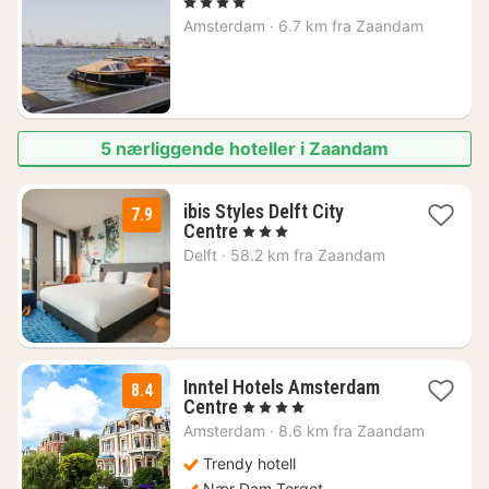
natt
, 4 Stjerner
fra
Amsterdam
·
6.7 km fra Zaandam
1192
kr.
5 nærliggende hoteller i Zaandam
ibis Styles Delft City
7.9
1
Centre
, 3 Stjerner
natt
Delft
·
58.2 km fra Zaandam
fra
1210
kr.
Inntel Hotels Amsterdam
8.4
1
Centre
, 4 Stjerner
natt
Amsterdam
·
8.6 km fra Zaandam
fra
2079
Trendy hotell
kr.
Nær Dam Torget