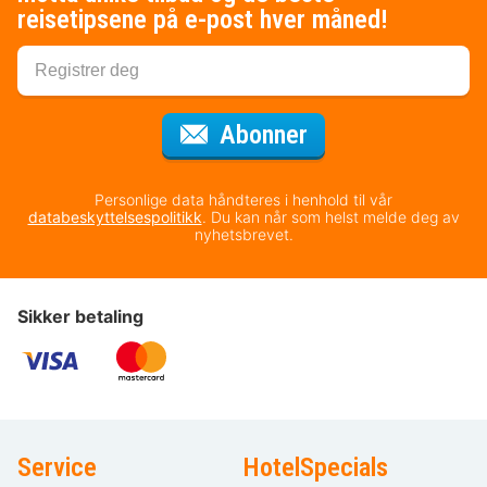
reisetipsene på e-post hver måned!
for nyhetsbrevet
Abonner
Personlige data håndteres i henhold til vår
databeskyttelsespolitikk
. Du kan når som helst melde deg av
nyhetsbrevet.
Sikker betaling
Service
HotelSpecials