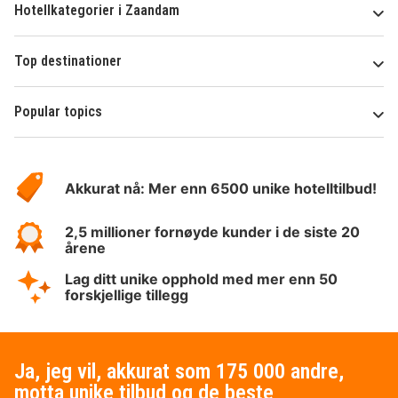
Hotellkategorier i Zaandam
Top destinationer
Popular topics
Om
Hotelspecials
Akkurat nå: Mer enn 6500 unike hotelltilbud!
2,5 millioner fornøyde kunder i de siste 20
årene
Lag ditt unike opphold med mer enn 50
forskjellige tillegg
Ja, jeg vil, akkurat som 175 000 andre,
motta unike tilbud og de beste