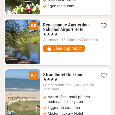
Egen restaurant
Renaissance Amsterdam
8.8
1
Schiphol Airport Hotel
natt
, 4 Stjerner
fra
Aalsmeer
·
15.3 km fra Zaandam
1866
kr.
Låse opp rabatt
1
Strandhotel Golfzang
8.7
natt
, 4 Stjerner
fra
Egmond aan Zee
·
24.3 km fra
979
Zaandam
kr.
Award: Best hotel på den
nederlandske kysten
Ligger på stranden
Modern Luxury Hotel