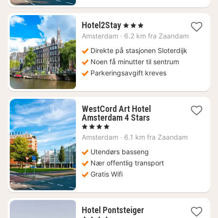
1
Hotel2Stay
, 3 Stjerner
natt
Amsterdam
·
6.2 km fra Zaandam
fra
1157
Direkte på stasjonen Sloterdijk
kr.
Noen få minutter til sentrum
Parkeringsavgift kreves
WestCord Art Hotel
1
Amsterdam 4 Stars
natt
, 4 Stjerner
fra
Amsterdam
·
6.1 km fra Zaandam
1339
kr.
Utendørs basseng
Nær offentlig transport
Gratis Wifi
1
Hotel Pontsteiger