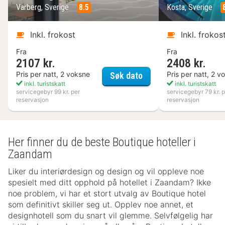
Varberg, Sverige
8.5
Kosta, Sverige
Inkl. frokost
Inkl. frokos
Fra
Fra
2107 kr.
2408 kr.
Varbergs Kusthotell
Pris per natt, 2 voksne
Pris per natt, 2 v
Søk dato
inkl. turistskatt
inkl. turistskatt
servicegebyr 99 kr. per
servicegebyr 79 kr. p
reservasjon
reservasjon
Her finner du de beste Boutique hoteller i
Zaandam
Liker du interiørdesign og design og vil oppleve noe
spesielt med ditt opphold på hotellet i Zaandam? Ikke
noe problem, vi har et stort utvalg av Boutique hotel
som definitivt skiller seg ut. Opplev noe annet, et
designhotell som du snart vil glemme. Selvfølgelig har