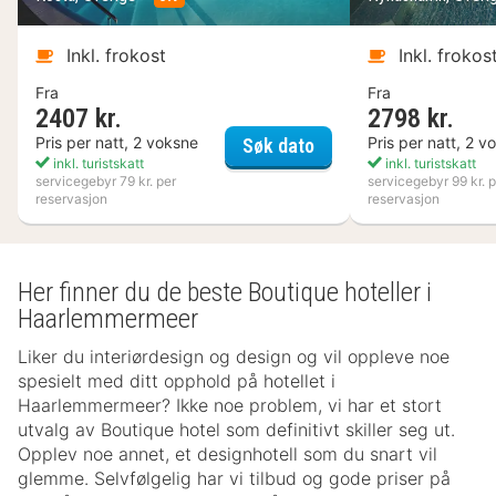
Inkl. frokost
Inkl. frokos
Fra
Fra
2407 kr.
2798 kr.
Kosta Boda Art Hotel
Pris per natt, 2 voksne
Pris per natt, 2 v
Søk dato
inkl. turistskatt
inkl. turistskatt
servicegebyr 79 kr. per
servicegebyr 99 kr. p
reservasjon
reservasjon
Her finner du de beste Boutique hoteller i
Haarlemmermeer
Liker du interiørdesign og design og vil oppleve noe
spesielt med ditt opphold på hotellet i
Haarlemmermeer? Ikke noe problem, vi har et stort
utvalg av Boutique hotel som definitivt skiller seg ut.
Opplev noe annet, et designhotell som du snart vil
glemme. Selvfølgelig har vi tilbud og gode priser på