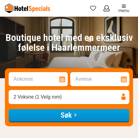
menu
Mine
favoritter
Boutique hotel med en eksklusiv
følelse i Haarlemmermeer
Ankomst
Avreise
2 Voksne (1 Velg rom)
Søk