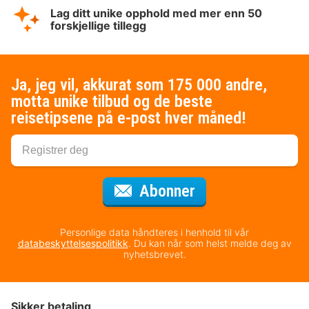
Lag ditt unike opphold med mer enn 50
forskjellige tillegg
Ja, jeg vil, akkurat som 175 000 andre,
motta unike tilbud og de beste
reisetipsene på e-post hver måned!
for nyhetsbrevet
Abonner
Personlige data håndteres i henhold til vår
databeskyttelsespolitikk
. Du kan når som helst melde deg av
nyhetsbrevet.
Sikker betaling