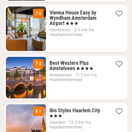
Vienna House Easy by
7.6
Wyndham Amsterdam
1
Airport
, 3 Stjerner
natt
Hoofddorp
·
3.5 km fra
fra
Haarlemmermeer
967
kr.
Best Western Plus
7.4
1
Amstelveen
, 4 Stjerner
natt
Amstelveen
·
11.3 km fra
fra
Haarlemmermeer
844
kr.
1
ibis Styles Haarlem City
8.1
natt
, 3 Stjerner
fra
Haarlem
·
12.3 km fra
882
Haarlemmermeer
kr.