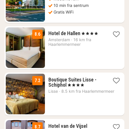
10 min fra sentrum
Gratis WiFi
1
Hotel de Hallen
, 4 Stjerner
8.6
natt
Amsterdam
·
16 km fra
fra
Haarlemmermeer
1281
kr.
Boutique Suites Lisse -
7.2
1
Schiphol
, 4 Stjerner
natt
Lisse
·
8.5 km fra Haarlemmermeer
fra
803
kr.
1
Hotel van de Vijsel
8.7