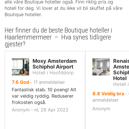
alle våre Boutique hoteller også. Finn riktig pris og
hotell for deg. Vi lover at du ikke vil bli skuffet på våre
Boutique hoteller.
Her finner du de beste Boutique hoteller i
Haarlemmermeer – Hva synes tidligere
gjester?
Moxy Amsterdam
Renai
Schiphol Airport
Amst
Schiph
Hotell i Hoofddorp
Hotel
av
7.6
God
‐
11
anmeldelser
Hotell 
10,
Fantastisk stab. 10 poeng! Alt
av
8.8
Veldig bra
‐
var veldig ryddig. Reduserer
10,
anmeldelser
frokosten også.
Anonym
Anonym ‐ nl, 28 Apr 2022