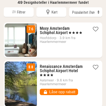
49
Designhoteller i Haarlemmermeer fundet
Filtrer
Kart
Moxy Amsterdam
7.6
1
Schiphol Airport
, 4 Stjerner
natt
Hoofddorp
·
3.9 km fra
fra
Haarlemmermeer
1294
kr.
Renaissance Amsterdam
8.8
1
Schiphol Airport Hotel
natt
, 4 Stjerner
fra
Aalsmeer
·
9.6 km fra
1866
Haarlemmermeer
kr.
Låse opp rabatt