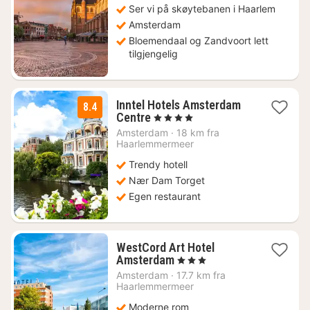
Ser vi på skøytebanen i Haarlem
Amsterdam
Bloemendaal og Zandvoort lett
tilgjengelig
Inntel Hotels Amsterdam
8.4
1
Centre
, 4 Stjerner
natt
Amsterdam
·
18 km fra
fra
Haarlemmermeer
2079
Trendy hotell
kr.
Nær Dam Torget
Egen restaurant
WestCord Art Hotel
1
Amsterdam
, 3 Stjerner
natt
Amsterdam
·
17.7 km fra
fra
Haarlemmermeer
1417
Moderne rom
kr.