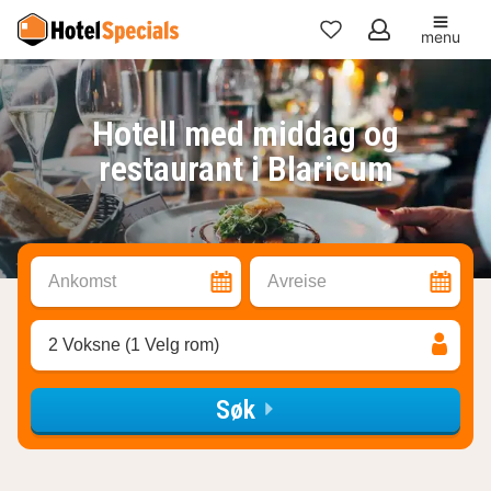
menu
Mine
favoritter
Hotell med middag og
restaurant i Blaricum
Ankomst
Avreise
2 Voksne (1 Velg rom)
Søk