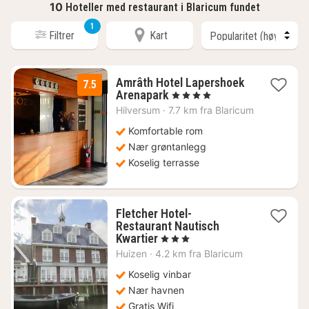
10
Hoteller med restaurant i Blaricum fundet
1
Filtrer
Kart
Amrâth Hotel Lapershoek
7.5
1
Arenapark
, 4 Stjerner
natt
Hilversum
·
7.7 km fra Blaricum
fra
1051
Komfortable rom
kr.
Nær grøntanlegg
Koselig terrasse
Fletcher Hotel-
Restaurant Nautisch
1
Kwartier
, 3 Stjerner
natt
Huizen
·
4.2 km fra Blaricum
fra
1023
Koselig vinbar
kr.
Nær havnen
Gratis Wifi