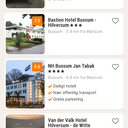
Bastion Hotel Bussum -
7.0
1
Hilversum
, 3 Stjerner
natt
Bussum
·
5.9 km fra Blaricum
fra
869
kr.
2
NH Bussum Jan Tabak
8.6
netter
, 4 Stjerner
fra
Bussum
·
4.9 km fra Blaricum
1617
kr.
Deiligt hotell
Nær offentlig transport
Gratis parkering
Van der Valk Hotel
Hilversum - de Witte