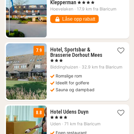
1
Klepperman
, 4 Stjerner
natt
Hoevelaken
·
17.9 km fra Blaricum
fra
869
Låse opp rabatt
kr.
Hotel, Sportsbar &
7.9
1
Brasserie Dorhout Mees
natt
, 3 Stjerner
fra
Biddinghuizen
·
32.9 km fra Blaricum
880
kr.
Romslige rom
Ideellt for golfere
Sauna og dampbad
2
Hotel Udens Duyn
8.8
netter
, 4 Stjerner
fra
Uden
·
71 km fra Blaricum
1089
kr.
Egen restaurant