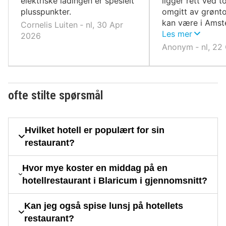
elektriske ladingen er spesielt
ligger rett ved 
plusspunkter.
omgitt av grønt
kan være i Ams
Cornelis Luiten ‐ nl, 30 Apr
minutter.
Les mer
2026
Anonym ‐ nl, 22
ofte stilte spørsmål
Hvilket hotell er populært for sin
restaurant?
Hvor mye koster en middag på en
hotellrestaurant i Blaricum i gjennomsnitt?
Kan jeg også spise lunsj på hotellets
restaurant?