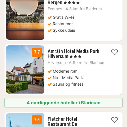
1
Bergen
, 4 Stjerner
natt
Eemnes
·
4.3 km fra Blaricum
fra
955
Gratis Wi-Fi
kr.
Restaurant
Sykkelutleie
Amrâth Hotel Media Park
7.7
1
Hilversum
, 3 Stjerner
natt
Hilversum
·
6.9 km fra Blaricum
fra
989
Moderne rom
kr.
Nær Media Park
Sauna og fitness
4 nærliggende hoteller i Blaricum
Fletcher Hotel-
7.5
Restaurant De