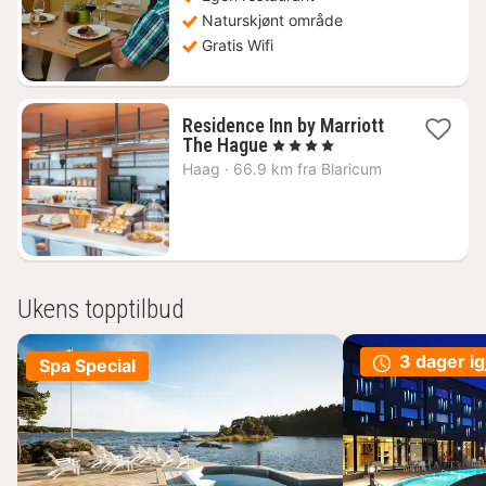
Naturskjønt område
Gratis Wifi
Residence Inn by Marriott
2
The Hague
, 4 Stjerner
netter
Haag
·
66.9 km fra Blaricum
fra
1419
kr.
Ukens topptilbud
3 dager ig
Spa Special