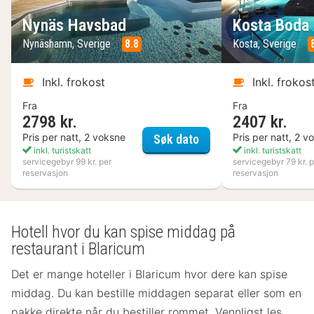
Nynäs Havsbad
Kosta Boda 
Nynäshamn, Sverige
8.8
Kosta, Sverige
Inkl. frokost
Inkl. frokos
Fra
Fra
2798 kr.
2407 kr.
Nynäs Havsbad
Pris per natt, 2 voksne
Pris per natt, 2 v
Søk dato
inkl. turistskatt
inkl. turistskatt
servicegebyr 99 kr. per
servicegebyr 79 kr. p
reservasjon
reservasjon
Hotell hvor du kan spise middag på
restaurant i Blaricum
Det er mange hoteller i Blaricum hvor dere kan spise
middag. Du kan bestille middagen separat eller som en
pakke direkte når du bestiller rommet. Vennligst les