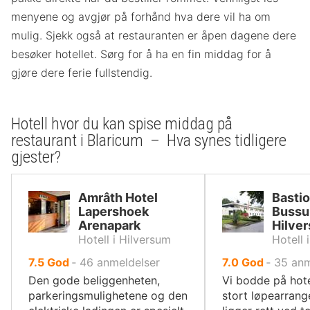
menyene og avgjør på forhånd hva dere vil ha om
mulig. Sjekk også at restauranten er åpen dagene dere
besøker hotellet. Sørg for å ha en fin middag for å
gjøre dere ferie fullstendig.
Hotell hvor du kan spise middag på
restaurant i Blaricum – Hva synes tidligere
gjester?
Amrâth Hotel
Bastio
Lapershoek
Bussu
Arenapark
Hilve
Hotell i Hilversum
Hotell 
av
av
7.5
God
‐
46
anmeldelser
7.0
God
‐
35
anm
10,
10,
Den gode beliggenheten,
Vi bodde på hote
parkeringsmulighetene og den
stort løpearran