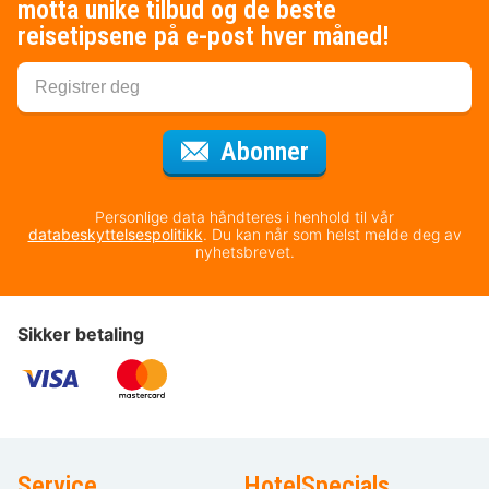
motta unike tilbud og de beste
reisetipsene på e-post hver måned!
for nyhetsbrevet
Abonner
Personlige data håndteres i henhold til vår
databeskyttelsespolitikk
. Du kan når som helst melde deg av
nyhetsbrevet.
Sikker betaling
Service
HotelSpecials