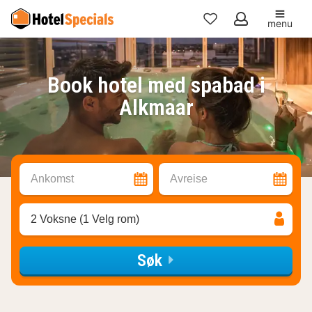
menu
Mine
favoritter
Book hotel med spabad i
Alkmaar
Ankomst
Avreise
2 Voksne (1 Velg rom)
Søk