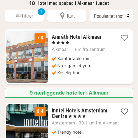
10
Hotel med spabad i Alkmaar fundet
1
Filtrer
Kart
1
Amrâth Hotel Alkmaar
7.8
natt
, 4 Stjerner
fra
Alkmaar
·
1 km fra sentrum
1933
kr.
Komfortable rom
Nær gamlebyen
Koselig bar
9 nærliggende hoteller i Alkmaar
Inntel Hotels Amsterdam
8.4
1
Centre
, 4 Stjerner
natt
Amsterdam
·
30.1 km fra Alkmaar
fra
2611
Trendy hotell
kr.