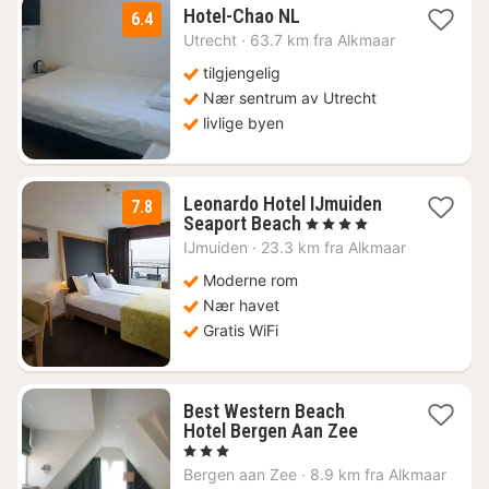
1
Hotel-Chao NL
6.4
natt
Utrecht
·
63.7 km fra Alkmaar
fra
1325
tilgjengelig
kr.
Nær sentrum av Utrecht
livlige byen
Leonardo Hotel IJmuiden
7.8
1
Seaport Beach
, 4 Stjerner
natt
Ĳmuiden
·
23.3 km fra Alkmaar
fra
2759
Moderne rom
kr.
Nær havet
Gratis WiFi
Best Western Beach
1
Hotel Bergen Aan Zee
natt
, 3 Stjerner
fra
Bergen aan Zee
·
8.9 km fra Alkmaar
1481