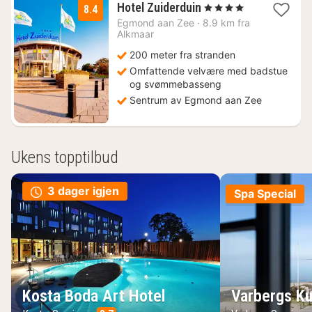
1
Hotel Zuiderduin
, 4 Stjerner
8.4
natt
Egmond aan Zee
·
8.9 km fra
fra
Alkmaar
2420
200 meter fra stranden
kr.
Omfattende velvære med badstue
og svømmebasseng
Sentrum av Egmond aan Zee
Ukens topptilbud
3 dager igjen
Spa Special
Kosta Boda Art Hotel
Varbergs Ku