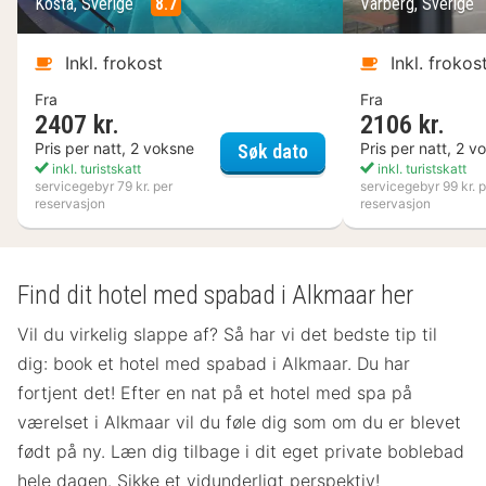
Kosta, Sverige
8.7
Varberg, Sverige
Inkl. frokost
Inkl. frokos
Fra
Fra
2407 kr.
2106 kr.
Kosta Boda Art Hotel
Pris per natt, 2 voksne
Pris per natt, 2 v
Søk dato
inkl. turistskatt
inkl. turistskatt
servicegebyr 79 kr. per
servicegebyr 99 kr. p
reservasjon
reservasjon
Find dit hotel med spabad i Alkmaar her
Vil du virkelig slappe af? Så har vi det bedste tip til
dig: book et hotel med spabad i Alkmaar. Du har
fortjent det! Efter en nat på et hotel med spa på
værelset
i Alkmaar vil du føle dig som om du er blevet
født på ny. Læn dig tilbage i dit eget private boblebad
hele dagen. Sikke et vidunderligt perspektiv!