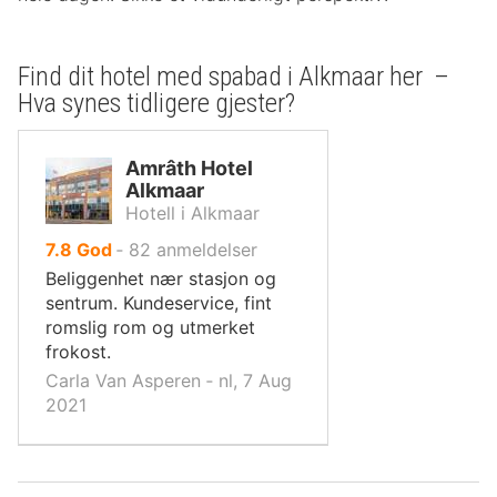
Find dit hotel med spabad i Alkmaar her –
Hva synes tidligere gjester?
Amrâth Hotel
Alkmaar
Hotell i Alkmaar
av
7.8
God
‐
82
anmeldelser
10,
Beliggenhet nær stasjon og
sentrum. Kundeservice, fint
romslig rom og utmerket
frokost.
Carla Van Asperen ‐ nl, 7 Aug
2021