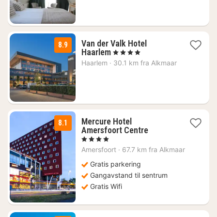
kr.
Van der Valk Hotel
8.9
1
Haarlem
, 4 Stjerner
natt
Haarlem
·
30.1 km fra Alkmaar
fra
1372
kr.
Mercure Hotel
8.1
1
Amersfoort Centre
natt
, 4 Stjerner
fra
Amersfoort
·
67.7 km fra Alkmaar
2079
kr.
Gratis parkering
Gangavstand til sentrum
Gratis Wifi