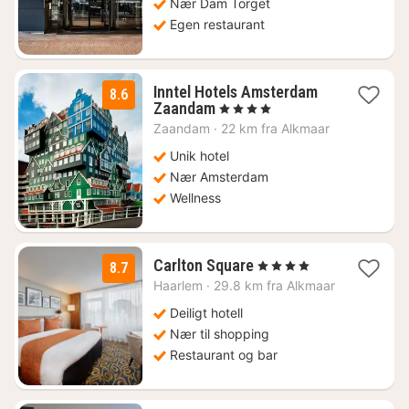
Nær Dam Torget
Egen restaurant
Inntel Hotels Amsterdam
8.6
1
Zaandam
, 4 Stjerner
natt
Zaandam
·
22 km fra Alkmaar
fra
1518
Unik hotel
kr.
Nær Amsterdam
Wellness
1
Carlton Square
, 4 Stjerner
8.7
natt
Haarlem
·
29.8 km fra Alkmaar
fra
1837
Deiligt hotell
kr.
Nær til shopping
Restaurant og bar