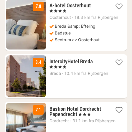
3
A-hotel Oosterhout
7.8
netter
, 4 Stjerner
fra
Oosterhout
·
18.3 km fra Rijsbergen
1101
kr.
Breda &amp; Efteling
Badstue
Sentrum av Oosterhout
2
IntercityHotel Breda
8.4
netter
, 4 Stjerner
fra
Breda
·
10.4 km fra Rijsbergen
1200
kr.
Bastion Hotel Dordrecht
7.1
1
Papendrecht
, 3 Stjerner
natt
Dordrecht
·
31.2 km fra Rijsbergen
fra
892