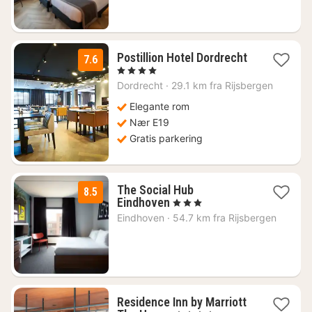
kr.
Postillion Hotel Dordrecht
7.6
1
, 4 Stjerner
natt
Dordrecht
·
29.1 km fra Rijsbergen
fra
1090
Elegante rom
kr.
Nær E19
Gratis parkering
The Social Hub
8.5
1
Eindhoven
, 3 Stjerner
natt
Eindhoven
·
54.7 km fra Rijsbergen
fra
969
kr.
Residence Inn by Marriott