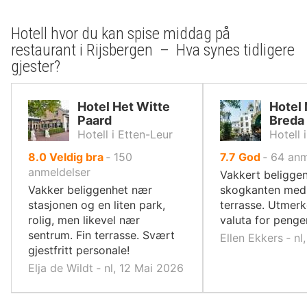
Hotell hvor du kan spise middag på
restaurant i Rijsbergen – Hva synes tidligere
gjester?
Hotel Het Witte
Hotel
Paard
Breda
Hotell i Etten-Leur
Hotell 
av
av
8.0
Veldig bra
‐
150
7.7
God
‐
64
anm
10,
10,
anmeldelser
Vakkert beliggen
Vakker beliggenhet nær
skogkanten med 
stasjonen og en liten park,
terrasse. Utmer
rolig, men likevel nær
valuta for penge
sentrum. Fin terrasse. Svært
Ellen Ekkers ‐ n
gjestfritt personale!
Elja de Wildt ‐ nl, 12 Mai 2026