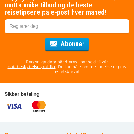
motta unike tilbud og de beste
reisetipsene på e-post hver måned!
for nyhetsbrevet
Abonner
Personlige data håndteres i henhold til vår
databeskyttelsespolitikk
. Du kan når som helst melde deg av
nyhetsbrevet.
Sikker betaling