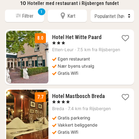
10
Hoteller med restaurant i Rijsbergen fundet
1
Filtrer
Kart
3
Hotel Het Witte Paard
8.0
netter
, 3 Stjerner
fra
Etten-Leur
·
7.5 km fra Rijsbergen
870
kr.
Egen restaurant
Nær byens utvalg
Gratis Wifi
1
Hotel Mastbosch Breda
7.7
natt
, 4 Stjerner
fra
Breda
·
7.4 km fra Rijsbergen
1238
kr.
Gratis parkering
Vakkert beliggende
Gratis Wifi