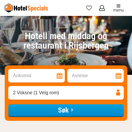
menu
Mine
favoritter
Hotell med middag og
restaurant i Rijsbergen
Ankomst
Avreise
2 Voksne (1 Velg rom)
Søk