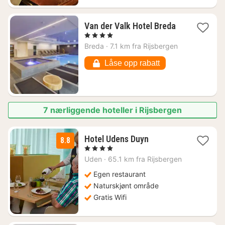
1
Van der Valk Hotel Breda
natt
, 4 Stjerner
fra
Breda
·
7.1 km fra Rijsbergen
1046
kr.
Låse opp rabatt
7 nærliggende hoteller i Rijsbergen
2
Hotel Udens Duyn
8.8
netter
, 4 Stjerner
fra
Uden
·
65.1 km fra Rijsbergen
1090
kr.
Egen restaurant
Naturskjønt område
Gratis Wifi