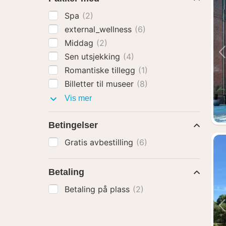
Spa
(2)
external_wellness
(6)
Middag
(2)
Sen utsjekking
(4)
Romantiske tillegg
(1)
Billetter til museer
(8)
Pakker
Vis mer
med
Betingelser
Gratis avbestilling
(6)
Betaling
Betaling på plass
(2)