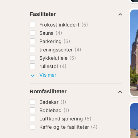
Fasiliteter
Frokost inkludert
(5)
Sauna
(4)
Parkering
(6)
treningssenter
(4)
Sykkelutleie
(5)
rullestol
(4)
Fasiliteter
Vis mer
Romfasiliteter
Badekar
(1)
Boblebad
(1)
Luftkondisjonering
(5)
Kaffe og te fasiliteter
(4)