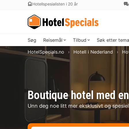
Hotellspesialisten i 20 år
Søg
Reisemål
Tilbud
Søk etter tem
HotelSpecials.no
Hotell i Nederland
Hot
Boutique hotel med en
Unn deg noe litt mer eksklusivt og spesie