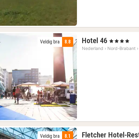
1
Hotel 46
, 4 Stjerner
Veldig bra
8.8
natt
Nederland
›
Nord-Brabant
›
fra
1142
kr.
Forrige bilde
Neste bilde
Fletcher Hotel-Res
Veldig bra
8.1