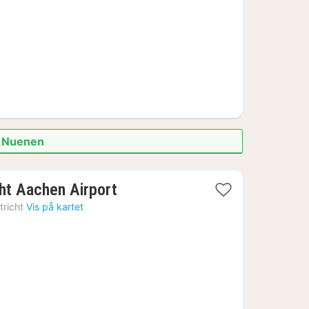
.
i Nuenen
1
ht Aachen Airport
natt
richt
Vis på kartet
fra
1158
kr.