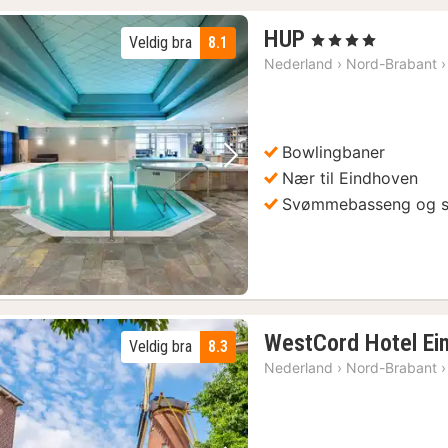
1
HUP
, 4 Stjerner
Veldig bra
8.1
natt
Nederland
›
Nord-Brabant
›
fra
1312
kr.
Bowlingbaner
Forrige bilde
Neste bilde
Nær til Eindhoven
Svømmebasseng og 
WestCord Hotel Ei
Veldig bra
8.3
Nederland
›
Nord-Brabant
›