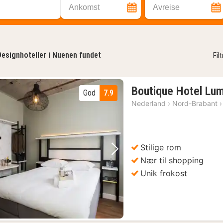
Ankomst
Avreise
Designhoteller i Nuenen fundet
Fil
Boutique Hotel Lum
God
7.9
Nederland
›
Nord-Brabant
›
Stilige rom
Forrige bilde
Neste bilde
Nær til shopping
Unik frokost