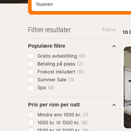
Søk hotell, region eller by
Filtrer resultater
Fjerne
10
Populære filtre
Gratis avbestilling
(6)
Betaling på plass
(2)
Frokost inkludert
(5)
Summer Sale
(3)
Spa
(4)
Pris per rom per natt
Mindre enn 1000 kr.
(1)
1000 kr. til 1500 kr.
(6)
1500 kr. til 2000 kr.
(6)