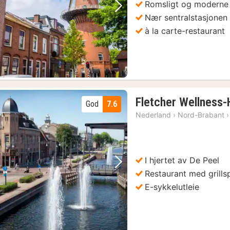
Romsligt og moderne
Forrige bilde
Neste bilde
Nær sentralstasjonen
1)
à la carte-restaurant
Fletcher Wellness
God
7.6
Nederland
›
Nord-Brabant
›
Eindhoven: Inngangsbillett til PSV Stadium Museum
(4)
I hjertet av De Peel
Eindhoven: Omvisning og prøvesmaking på flaskedestilleri
(4)
Forrige bilde
Neste bilde
Restaurant med grillsp
E-sykkelutleie
Nuenen: Van Gogh Village Museum Nuenen inngangsbillett
(4)
Vught: Inngangsbillett til konsentrasjonsleir i nasjonalmonumentet
(4)