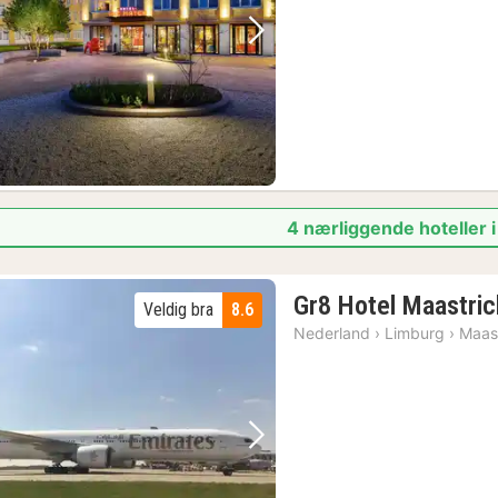
kr
Forrige bilde
Neste bilde
4 nærliggende hoteller 
Gr8 Hotel Maastric
Veldig bra
8.6
Nederland
›
Limburg
›
Maast
Forrige bilde
Neste bilde