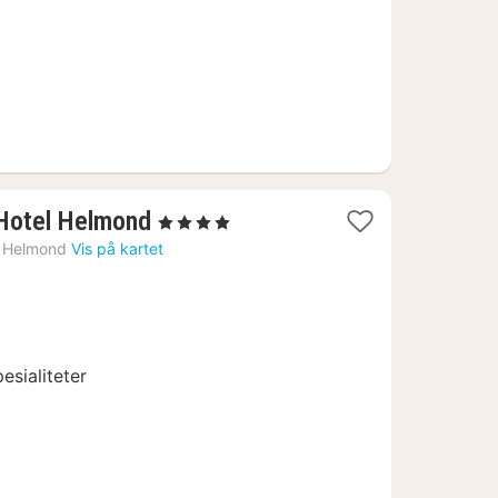
1
-Hotel Helmond
, 4 Stjerner
natt
Helmond
Vis på kartet
fra
816
kr.
esialiteter