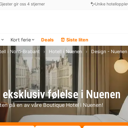
Gjester gir oss 4 stjerner
Unike hotellopple
a
Kort ferie
Deals
⏰ Siste liten
ell i Nord-Brabant
Hotell i Nuenen
Design - Nuenen
 eksklusiv følelse i Nuenen
lten på en av våre Boutique Hotel i Nuenen!