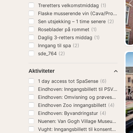
Treretters velkomstmiddag
(1)
Flaske musserende vin (Cava/Prosecco)
(
Sen utsjekking – 1 time senere
(2)
Roseblader på rommet
(1)
Daglig 3-retters middag
(1)
Inngang til spa
(2)
sde_764
(2)
Aktiviteter
1 day access tot SpaSense
(6)
Eindhoven Zoo inngangsbillett
(4)
Eindhoven: Byvandringstur
(4)