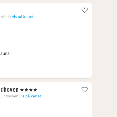
Mierlo
Vis på kartet
sauna
1
ndhoven
, 4 Stjerner
natt
Eindhoven
Vis på kartet
fra
1208
kr.