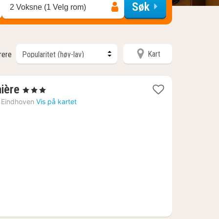
Søk
2 Voksne (1 Velg rom)
Kart
trere
1
ière
, 3 Stjerner
natt
Eindhoven
Vis på kartet
fra
1213
kr.