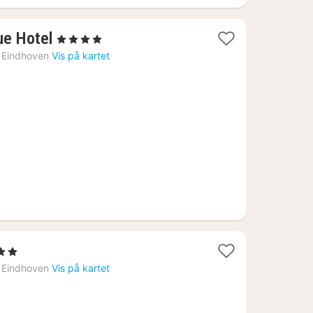
1
ue Hotel
, 4 Stjerner
natt
Eindhoven
Vis på kartet
fra
1078
kr.
Stjerner
tt
Eindhoven
Vis på kartet
a
078