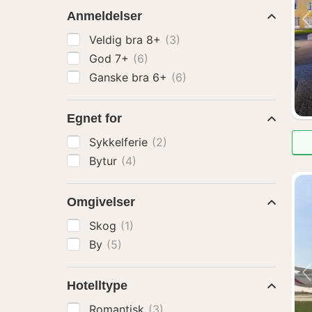
Anmeldelser
Veldig bra 8+
(3)
God 7+
(6)
Ganske bra 6+
(6)
Egnet for
Sykkelferie
(2)
Bytur
(4)
Omgivelser
Skog
(1)
By
(5)
Hotelltype
Romantisk
(3)