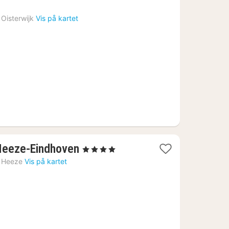
Oisterwijk
Vis på kartet
1
 Heeze-Eindhoven
, 4 Stjerner
natt
Heeze
Vis på kartet
fra
1147
kr.