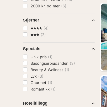
2000 kr. og mer
(6)
Stjerner
4 Stjerner
(4)
3 Stjerner
(2)
Specials
Unik pris
(1)
Säsongserbjudanden
(3)
Beauty & Wellness
(1)
Lyx
(3)
Gourmet
(1)
Romantikk
(1)
Hotelltillegg