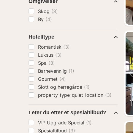
Omgivelser
Skog
(3)
By
(4)
Hotelltype
Romantisk
(3)
Luksus
(3)
Spa
(3)
Barnevennlig
(1)
Gourmet
(4)
Slott og herregårde
(1)
property_type_quiet_location
(3)
Leter du etter et spesialtilbud?
VIP Upgrade Special
(1)
Spesialtilbud
(3)