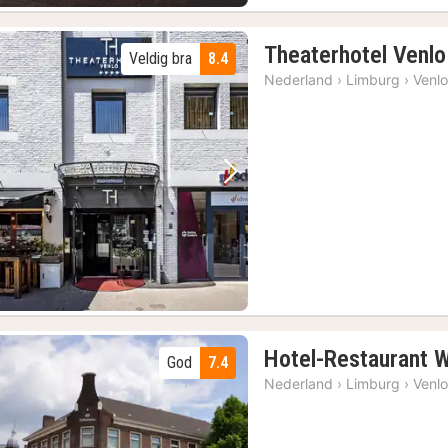
Theaterhotel Venlo
Veldig bra
8.4
Nederland
›
Limburg
›
Venl
Forrige bilde
Neste bilde
Hotel-Restaurant W
God
7.4
Nederland
›
Limburg
›
Venl