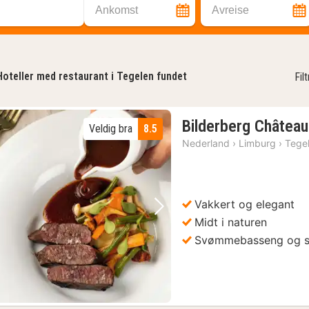
Ankomst
Avreise
Hoteller med restaurant i Tegelen fundet
Fil
Bilderberg Château
Veldig bra
8.5
Nederland
›
Limburg
›
Tege
Vakkert og elegant
Forrige bilde
Neste bilde
Midt i naturen
Svømmebasseng og 