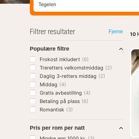
Søk hotell, region eller by
Filtrer resultater
Fjerne
10
Populære filtre
Frokost inkludert
(6)
Treretters velkomstmiddag
(2)
Daglig 3-retters middag
(2)
Middag
(4)
Gratis avbestilling
(4)
Betaling på plass
(6)
Romantisk
(3)
Pris per rom per natt
Mindre enn 1000 kr.
(3)