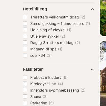
Hotelltillegg
Treretters velkomstmiddag
(2)
Sen utsjekking – 1 time senere
(1)
Udlejning af elcykel
(1)
Utleie av sykkel
(2)
Daglig 3-retters middag
(2)
Inngang til spa
(1)
sde_764
(3)
Fasiliteter
Frokost inkludert
(6)
Kjæledyr tillatt
(4)
Innendørs svømmebasseng
(2)
Sauna
(3)
Parkering
(5)