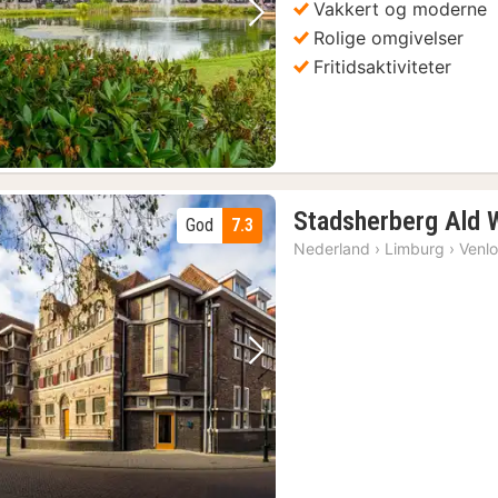
Vakkert og moderne
Forrige bilde
Neste bilde
Rolige omgivelser
Fritidsaktiviteter
Stadsherberg Ald 
God
7.3
Nederland
›
Limburg
›
Venl
Forrige bilde
Neste bilde