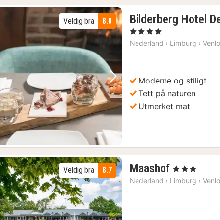
Bilderberg Hotel 
Veldig bra
8.0
, 4 Stjerner
Nederland
›
Limburg
›
Venl
Moderne og stiligt
Forrige bilde
Neste bilde
Tett på naturen
Utmerket mat
1
Maashof
, 3 Stjerner
Veldig bra
8.7
natt
Nederland
›
Limburg
›
Venl
fra
1474
kr.