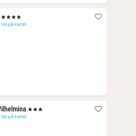
1
, 4 Stjerner
natt
o
Vis på kartet
fra
1552
kr.
1
ilhelmina
, 3 Stjerner
natt
o
Vis på kartet
fra
1337