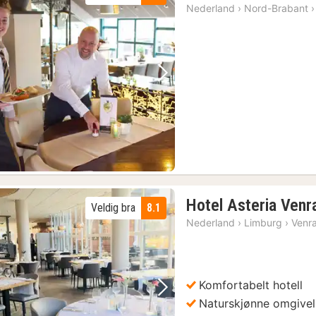
Nederland
›
Nord-Brabant
›
Forrige bilde
Neste bilde
Hotel Asteria Venr
Veldig bra
8.1
Nederland
›
Limburg
›
Venr
Komfortabelt hotell
Forrige bilde
Neste bilde
Naturskjønne omgivel