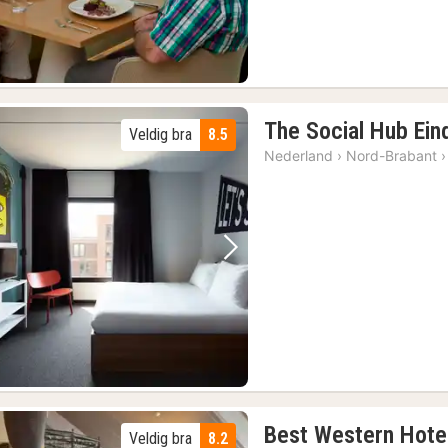
The Social Hub Ei
Veldig bra
8.5
Nederland
›
Nord-Brabant
›
Forrige bilde
Neste bilde
Best Western Hote
Veldig bra
8.2