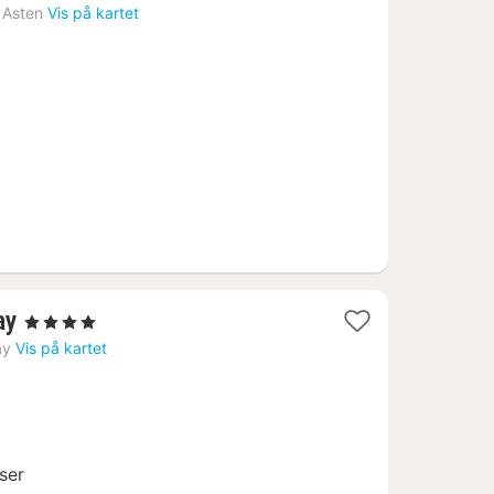
natt
Asten
Vis på kartet
fra
1233
kr.
2
ay
, 4 Stjerner
netter
ay
Vis på kartet
fra
1164
kr.
ser