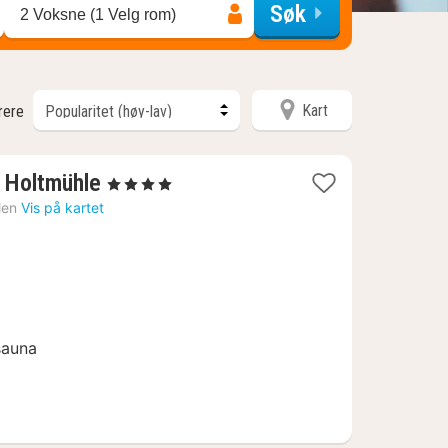
Søk
2 Voksne (1 Velg rom)
Kart
trere
1
 Holtmühle
, 4 Stjerner
natt
len
Vis på kartet
fra
882
kr.
sauna