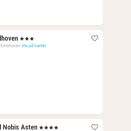
1
ndhoven
, 3 Stjerner
natt
Eindhoven
Vis på kartet
fra
969
kr.
1
l Nobis Asten
, 4 Stjerner