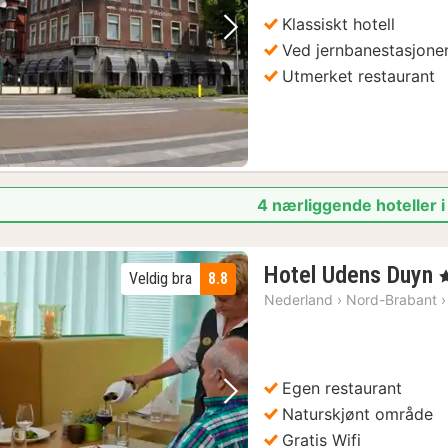
Klassiskt hotell
Forrige bilde
Neste bilde
Ved jernbanestasjone
Utmerket restaurant
4 nærliggende hoteller 
Hotel Udens Duyn
,
Veldig bra
8.8
Nederland
›
Nord-Brabant
›
f
k
Egen restaurant
Forrige bilde
Neste bilde
Naturskjønt område
Gratis Wifi