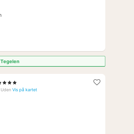
kr.
n
i Tegelen
2
 4 Stjerner
netter
Uden
Vis på kartet
ra
1090
r.