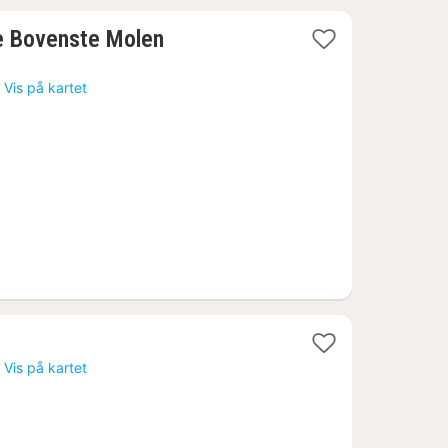
1
De Bovenste Molen
natt
fra
o
Vis på kartet
913
kr.
o
Vis på kartet