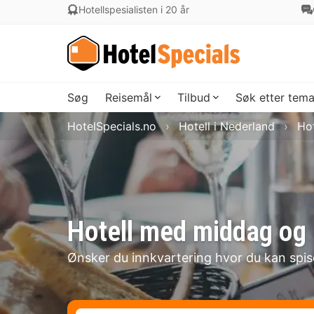
Hotellspesialisten i 20 år
Søg
Reisemål
Tilbud
Søk etter tem
HotelSpecials.no
Hotell i Nederland
Hot
Hotell med middag og 
Ønsker du innkvartering hvor du kan spi