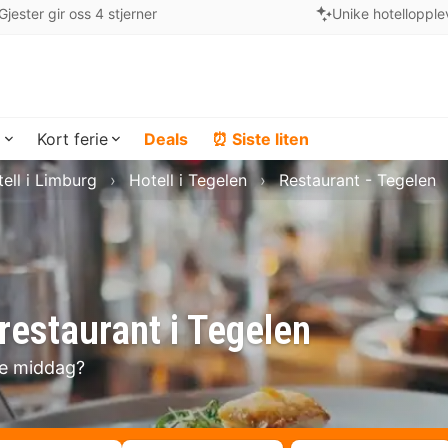
Gjester gir oss 4 stjerner
Unike hotellopple
a
Kort ferie
Deals
⏰ Siste liten
ell i Limburg
Hotell i Tegelen
Restaurant - Tegelen
restaurant i Tegelen
se middag?