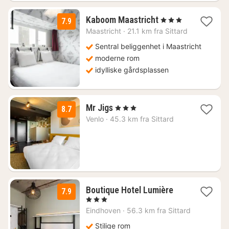
1
Kaboom Maastricht
, 3 Stjerner
7.9
natt
Maastricht
·
21.1 km fra Sittard
fra
856
Sentral beliggenhet i Maastricht
kr.
moderne rom
idylliske gårdsplassen
1
Mr Jigs
, 3 Stjerner
8.7
natt
Venlo
·
45.3 km fra Sittard
fra
1353
kr.
1
Boutique Hotel Lumière
7.9
natt
, 3 Stjerner
fra
Eindhoven
·
56.3 km fra Sittard
1210
kr.
Stilige rom