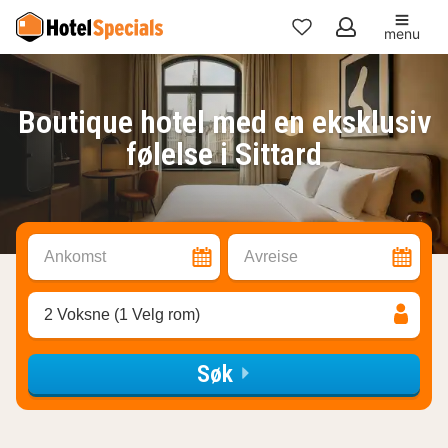
menu
Mine
favoritter
Boutique hotel med en eksklusiv
følelse i Sittard
Ankomst
Avreise
2 Voksne (1 Velg rom)
Søk