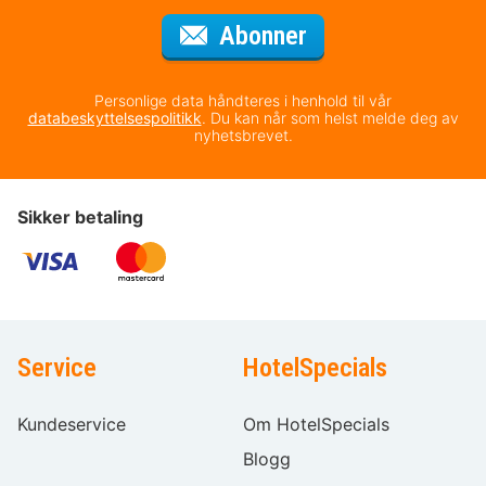
for nyhetsbrevet
Abonner
Personlige data håndteres i henhold til vår
databeskyttelsespolitikk
. Du kan når som helst melde deg av
nyhetsbrevet.
Sikker betaling
Service
HotelSpecials
Kundeservice
Om HotelSpecials
Blogg