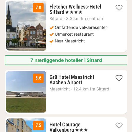
Fletcher Wellness-Hotel
7.0
1
Sittard
, 4 Stjerner
natt
Sittard
·
3.3 km fra sentrum
fra
803
Omfattende velværesenter
kr.
Utmerket restaurant
Nær Maastricht
7 nærliggende hoteller i Sittard
Gr8 Hotel Maastricht
8.6
1
Aachen Airport
natt
Maastricht
·
12.4 km fra Sittard
fra
1155
kr.
Hotel Courage
7.5
1
Valkenburg
, 3 Stjerner