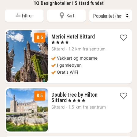
10
Designhoteller i Sittard fundet
Filtrer
Kart
1
Merici Hotel Sittard
8.6
natt
, 4 Stjerner
fra
Sittard
·
1.2 km fra sentrum
1199
kr.
Vakkert og moderne
I gamlebyen
Gratis WiFi
DoubleTree by Hilton
8.5
2
Sittard
, 4 Stjerner
netter
Sittard
·
1.5 km fra sentrum
fra
1452
kr.