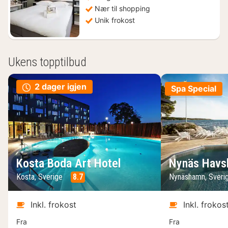
Nær til shopping
Unik frokost
Ukens topptilbud
2 dager igjen
Spa Special
Kosta Boda Art Hotel
Nynäs Havs
Kosta, Sverige
8.7
Nynäshamn, Sveri
Inkl. frokost
Inkl. frokos
Fra
Fra