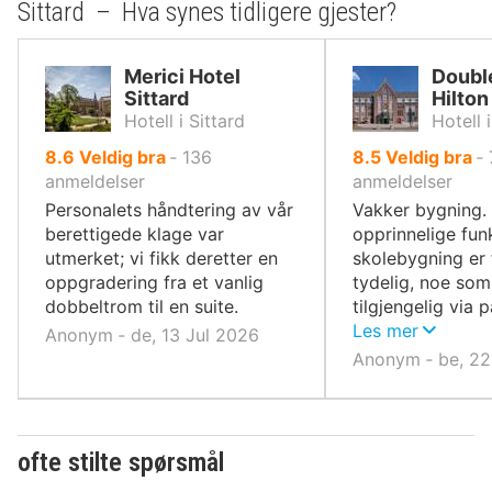
Sittard – Hva synes tidligere gjester?
Merici Hotel
Doubl
Sittard
Hilton
Hotell i Sittard
Hotell i
av
av
8.6
Veldig bra
‐
136
8.5
Veldig bra
‐
10,
10,
anmeldelser
anmeldelser
Personalets håndtering av vår
Vakker bygning.
berettigede klage var
opprinnelige fu
utmerket; vi fikk deretter en
skolebygning er 
oppgradering fra et vanlig
tydelig, noe som 
dobbeltrom til en suite.
tilgjengelig via 
sentrum.
Les mer
Anonym ‐ de, 13 Jul 2026
Anonym ‐ be, 22
ofte stilte spørsmål