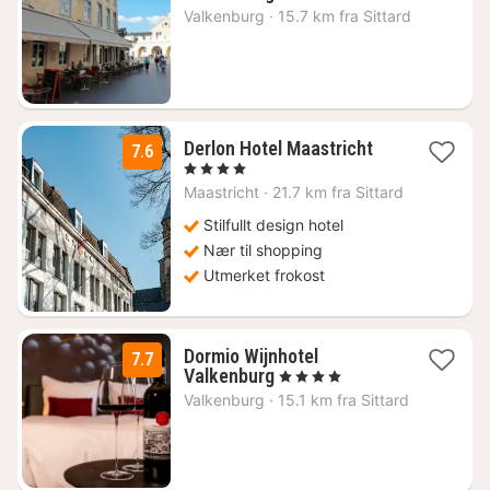
natt
Valkenburg
·
15.7 km fra Sittard
fra
974
kr.
1
Derlon Hotel Maastricht
7.6
natt
, 4 Stjerner
fra
Maastricht
·
21.7 km fra Sittard
1595
kr.
Stilfullt design hotel
Nær til shopping
Utmerket frokost
Dormio Wijnhotel
7.7
1
Valkenburg
, 4 Stjerner
natt
Valkenburg
·
15.1 km fra Sittard
fra
1496
kr.