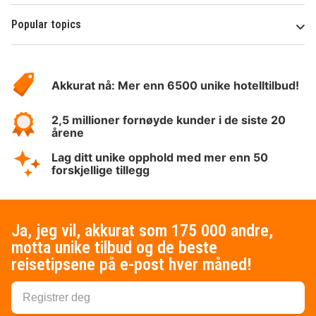
Popular topics
Om
Hotelspecials
Akkurat nå: Mer enn 6500 unike hotelltilbud!
2,5 millioner fornøyde kunder i de siste 20
årene
Lag ditt unike opphold med mer enn 50
forskjellige tillegg
Ja, jeg vil, akkurat som 175 000 andre,
motta unike tilbud og de beste
reisetipsene på e-post hver måned!