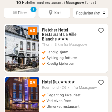
10
Hoteller med restaurant i Maasgouw fundet
1
Filtrer
Kart
Fletcher Hotel-
6.8
Restaurant La Ville
1
Blanche
, 3 Stjerner
natt
Thorn
·
3 km fra Maasgouw
fra
704
Landlig sjarm
kr.
Sykling og fotturer
Koselig kjellerbar
1
Hotel Dux
, 4 Stjerner
8.9
natt
Roermond
·
7.6 km fra Maasgouw
fra
1848
Elegant og luksuriøst
kr.
Ved elven Roer
Utmerket restaurant