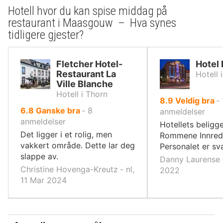
Hotell hvor du kan spise middag på
restaurant i Maasgouw – Hva synes
tidligere gjester?
Fletcher Hotel-
Hotel
Restaurant La
Hotell
Ville Blanche
Hotell i Thorn
av
8.9
Veldig bra
‐
av
6.8
Ganske bra
‐
8
10,
anmeldelser
10,
anmeldelser
Hotellets beligg
Det ligger i et rolig, men
Rommene Innred
vakkert område. Dette lar deg
Personalet er sv
slappe av.
Danny Laurense ‐
Christine Hovenga-Kreutz ‐ nl,
2022
11 Mar 2024