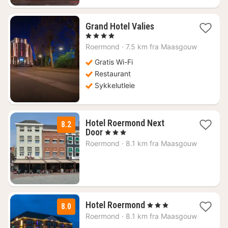
1
Grand Hotel Valies
natt
, 4 Stjerner
fra
Roermond
·
7.5 km fra Maasgouw
1207
kr.
Gratis Wi-Fi
Restaurant
Sykkelutleie
Hotel Roermond Next
8.2
1
Door
, 3 Stjerner
natt
Roermond
·
8.1 km fra Maasgouw
fra
1227
kr.
1
Hotel Roermond
, 3 Stjerner
8.0
natt
Roermond
·
8.1 km fra Maasgouw
fra