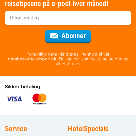
reisetipsene på e-post hver måned!
for nyhetsbrevet
Abonner
Personlige data håndteres i henhold til vår
databeskyttelsespolitikk
. Du kan når som helst melde deg av
nyhetsbrevet.
Sikker betaling
Service
HotelSpecials