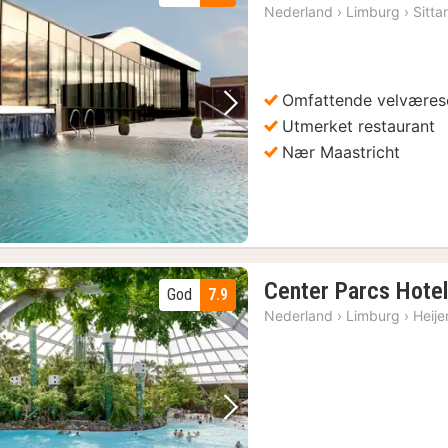
Nederland
›
Limburg
›
Sitta
Omfattende velværes
Forrige bilde
Neste bilde
Utmerket restaurant
Nær Maastricht
Center Parcs Hotel
God
7.9
Nederland
›
Limburg
›
Heije
Forrige bilde
Neste bilde