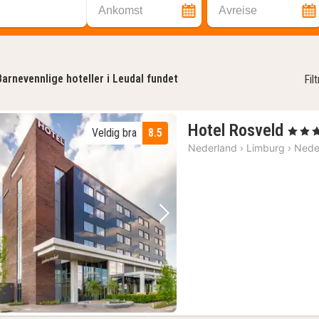
Ankomst
Avreise
Barnevennlige hoteller i Leudal fundet
Fil
1
Hotel Rosveld
, 4 Stjer
Veldig bra
8.5
natt
Nederland
›
Limburg
›
Nede
fra
137
kr.
Forrige bilde
Neste bilde