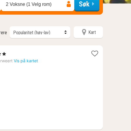
Søk
2 Voksne (1 Velg rom)
Kart
trere
ner
rweert
Vis på kartet
8