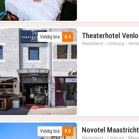
Theaterhotel Venlo
Veldig bra
8.4
Nederland
›
Limburg
›
Venl
Forrige bilde
Neste bilde
Novotel Maastrich
Veldig bra
8.0
Nederland
›
Limburg
›
Maast