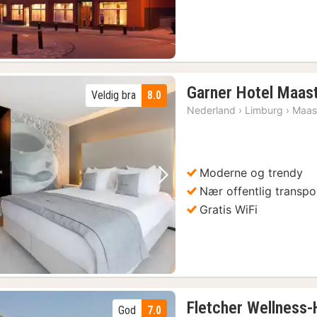
Garner Hotel Maast
Veldig bra
8.0
Nederland
›
Limburg
›
Maast
Moderne og trendy
Forrige bilde
Neste bilde
Nær offentlig transpo
Gratis WiFi
Fletcher Wellness-
God
7.0