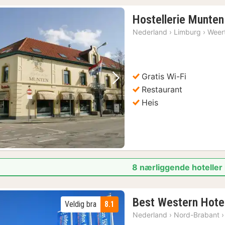
Hostellerie Munten
Nederland
›
Limburg
›
Weer
1)
Gratis Wi-Fi
Forrige bilde
Neste bilde
Restaurant
Heis
8 nærliggende hoteller 
Best Western Hote
Veldig bra
8.1
Nederland
›
Nord-Brabant
›