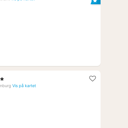
fra
1271
kr.
er
enburg
Vis på kartet