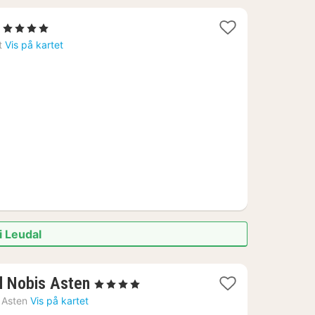
1
, 4 Stjerner
natt
t
Vis på kartet
fra
1087
kr.
i Leudal
1
l Nobis Asten
, 4 Stjerner
natt
Asten
Vis på kartet