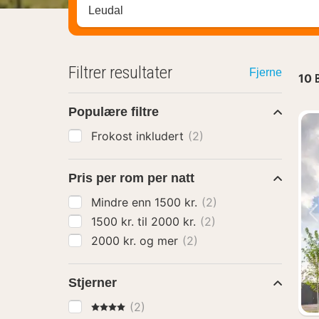
Søk hotell, region eller by
Filtrer resultater
Fjerne
10
Populære filtre
Frokost inkludert
(2)
Pris per rom per natt
Mindre enn 1500 kr.
(2)
1500 kr. til 2000 kr.
(2)
2000 kr. og mer
(2)
Stjerner
4 Stjerner
(2)