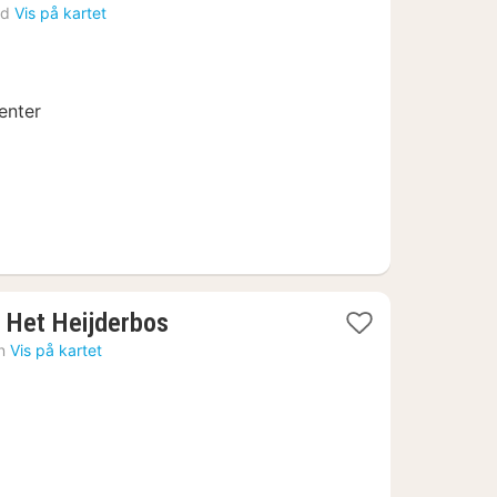
natt
rd
Vis på kartet
fra
805
kr.
enter
1
 Het Heijderbos
natt
n
Vis på kartet
fra
1312
kr.