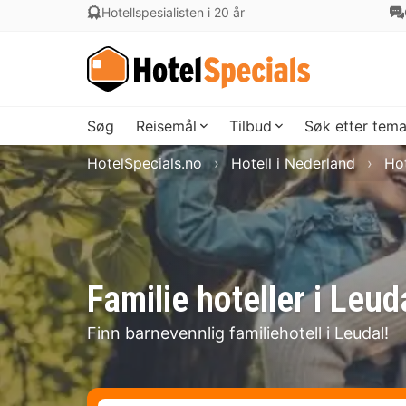
Hotellspesialisten i 20 år
Søg
Reisemål
Tilbud
Søk etter tem
HotelSpecials.no
Hotell i Nederland
Hot
Familie hoteller i Leud
Finn barnevennlig familiehotell i Leudal!