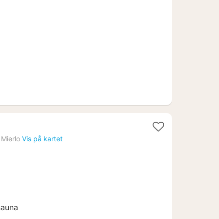
fra
1235
kr.
Mierlo
Vis på kartet
sauna