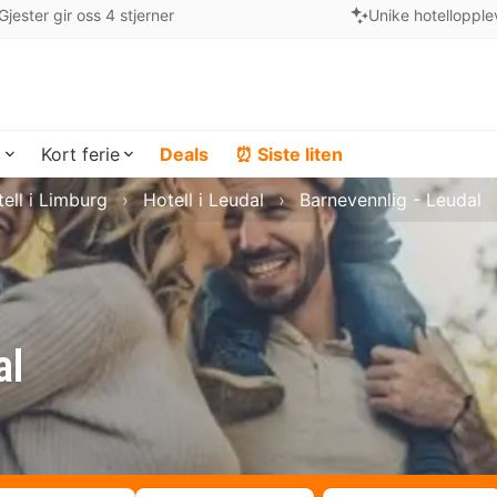
Gjester gir oss 4 stjerner
Unike hotellopple
a
Kort ferie
Deals
⏰ Siste liten
ell i Limburg
Hotell i Leudal
Barnevennlig - Leudal
al