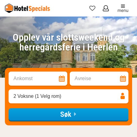
menu
Mine
favoritter
Opplev vår slottsweekend og
herregårdsferie i Heerlen
Ankomst
Avreise
2 Voksne (1 Velg rom)
Søk