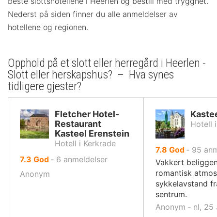
beste slottshotellene i Heerlen og bestill med trygghet.
Nederst på siden finner du alle anmeldelser av
hotellene og regionen.
Opphold på et slott eller herregård i Heerlen -
Slott eller herskapshus? – Hva synes
tidligere gjester?
Fletcher Hotel-
Kaste
Restaurant
Hotell 
Kasteel Erenstein
Hotell i Kerkrade
av
7.8
God
‐
95
anm
av
7.3
God
‐
6
anmeldelser
10,
Vakkert beligge
10,
romantisk atmos
Anonym
sykkelavstand f
sentrum.
Anonym ‐ nl, 25