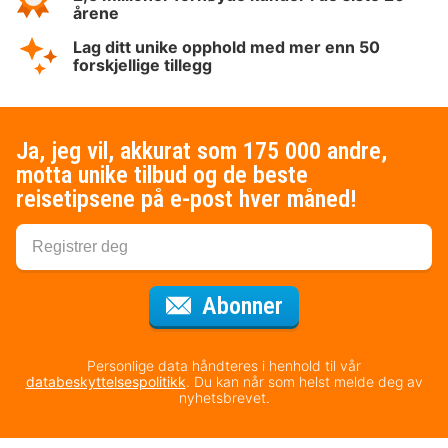
årene
Lag ditt unike opphold med mer enn 50
forskjellige tillegg
Ja, jeg vil, akkurat som 175 000 andre,
motta unike tilbud og de beste
reisetipsene på e-post hver måned!
for nyhetsbrevet
Abonner
Personlige data håndteres i henhold til vår
databeskyttelsespolitikk
. Du kan når som helst melde deg av
nyhetsbrevet.