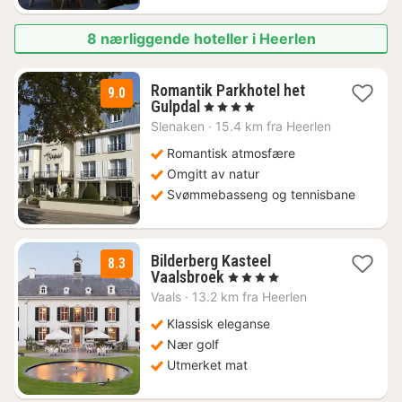
8 nærliggende hoteller i Heerlen
Romantik Parkhotel het
9.0
3
Gulpdal
, 4 Stjerner
netter
Slenaken
·
15.4 km fra Heerlen
fra
2442
Romantisk atmosfære
kr.
Omgitt av natur
Svømmebasseng og tennisbane
Bilderberg Kasteel
8.3
1
Vaalsbroek
, 4 Stjerner
natt
Vaals
·
13.2 km fra Heerlen
fra
1079
Klassisk eleganse
kr.
Nær golf
Utmerket mat