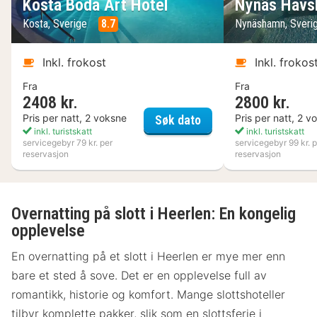
Kosta Boda Art Hotel
Nynäs Havs
Kosta, Sverige
8.7
Nynäshamn, Sveri
Inkl. frokost
Inkl. frokos
Fra
Fra
2408 kr.
2800 kr.
Kosta Boda Art Hotel
Pris per natt, 2 voksne
Pris per natt, 2 v
Søk dato
inkl. turistskatt
inkl. turistskatt
servicegebyr 79 kr. per
servicegebyr 99 kr. p
reservasjon
reservasjon
Overnatting på slott i Heerlen: En kongelig
opplevelse
En overnatting på et slott i Heerlen er mye mer enn
bare et sted å sove. Det er en opplevelse full av
romantikk, historie og komfort. Mange slottshoteller
tilbyr komplette pakker, slik som en slottsferie i