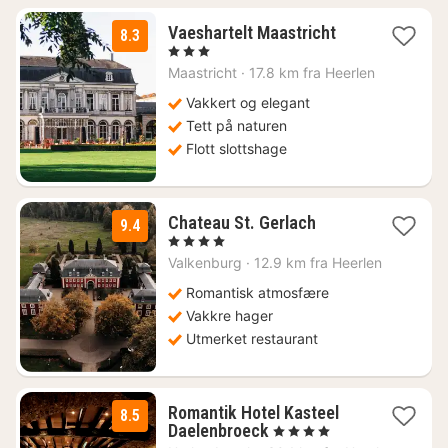
1
Vaeshartelt Maastricht
8.3
natt
, 3 Stjerner
fra
Maastricht
·
17.8 km fra Heerlen
792
kr.
Vakkert og elegant
Tett på naturen
Flott slottshage
1
Chateau St. Gerlach
9.4
natt
, 4 Stjerner
fra
Valkenburg
·
12.9 km fra Heerlen
2332
kr.
Romantisk atmosfære
Vakkre hager
Utmerket restaurant
Romantik Hotel Kasteel
8.5
1
Daelenbroeck
, 4 Stjerner
natt