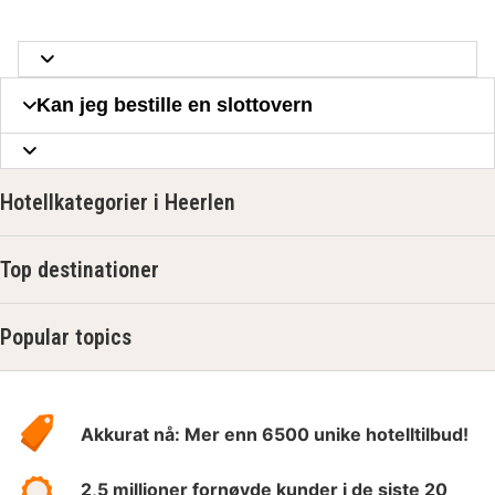
Kan jeg bestille en slottovern
Hotellkategorier i Heerlen
Top destinationer
Popular topics
Om
Hotelspecials
Akkurat nå: Mer enn 6500 unike hotelltilbud!
2,5 millioner fornøyde kunder i de siste 20