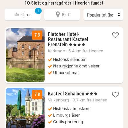
10
Slott og herregårder i Heerlen fundet
1
Filtrer
Kart
Fletcher Hotel-
7.3
Restaurant Kasteel
1
Erenstein
, 4 Stjerner
natt
Kerkrade
·
5.4 km fra Heerlen
fra
913
Historisk eiendom
kr.
Naturskjønne omgivelser
Utmerket mat
3
Kasteel Schaloen
, 3 Stjerner
7.8
netter
Valkenburg
·
9.7 km fra Heerlen
fra
1069
Historisk atmosfære
kr.
Limburgs åser
Gratis parkering