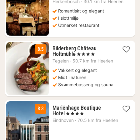
Herkenbosch
·
30.1 km fra Heerlen
fra
1815
Romantiskt og elegant
kr.
I slottmiljø
Utmerket restaurant
Bilderberg Château
8.5
1
Holtmühle
, 4 Stjerner
natt
Tegelen
·
50.7 km fra Heerlen
fra
881
Vakkert og elegant
kr.
Midt i naturen
Svømmebasseng og sauna
Mariënhage Boutique
8.3
1
Hotel
, 4 Stjerner
natt
Eindhoven
·
70.5 km fra Heerlen
fra
1076
kr.