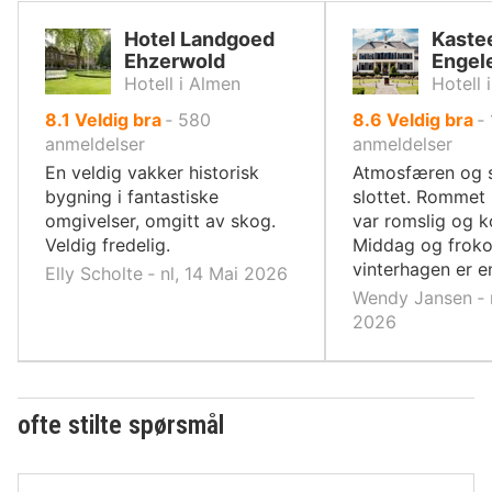
Hotel Landgoed
Kaste
Ehzerwold
Engel
Hotell i Almen
Hotell
av
av
8.1
Veldig bra
‐
580
8.6
Veldig bra
‐
10,
10,
anmeldelser
anmeldelser
En veldig vakker historisk
Atmosfæren og s
bygning i fantastiske
slottet. Rommet 
omgivelser, omgitt av skog.
var romslig og k
Veldig fredelig.
Middag og froko
vinterhagen er e
Elly Scholte ‐ nl, 14 Mai 2026
Wendy Jansen ‐ n
2026
ofte stilte spørsmål