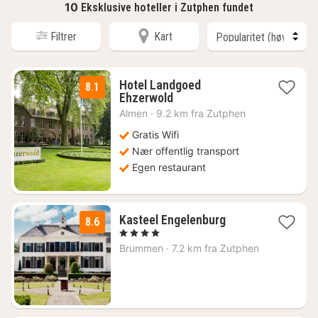
10
Eksklusive hoteller i Zutphen fundet
Filtrer
Kart
Hotel Landgoed
8.1
1
Ehzerwold
natt
Almen
·
9.2 km fra Zutphen
fra
1650
Gratis Wifi
kr.
Nær offentlig transport
Egen restaurant
1
Kasteel Engelenburg
8.6
natt
, 4 Stjerner
fra
Brummen
·
7.2 km fra Zutphen
1632
kr.