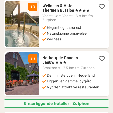
Wellness & Hotel
9.3
1
Thermen Bussloo
, 4 Stjerner
natt
Voorst Gem Voorst
·
8.8 km fra
fra
Zutphen
5940
Elegant og luksuriøst
kr.
Naturskjønne omgivelser
Wellness
Herberg de Gouden
8.2
1
Leeuw
, 3 Stjerner
natt
Bronkhorst
·
7.5 km fra Zutphen
fra
1504
Den minste byen i Nederland
kr.
Ligger i en gammel bygård
Nyt den attraktive restauranten
6 nærliggende hoteller i Zutphen