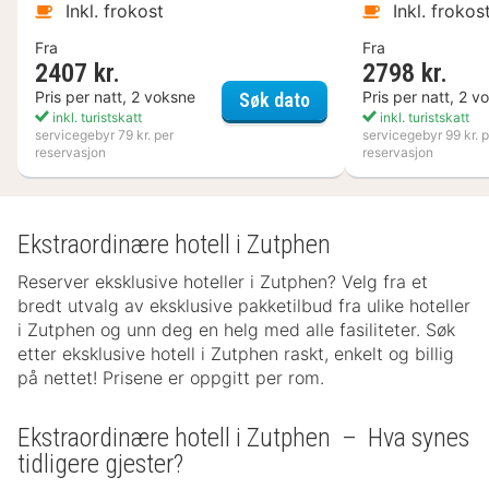
Inkl. frokost
Inkl. frokos
Fra
Fra
2407 kr.
2798 kr.
Kosta Boda Art Hotel
Pris per natt, 2 voksne
Pris per natt, 2 v
Søk dato
inkl. turistskatt
inkl. turistskatt
servicegebyr 79 kr. per
servicegebyr 99 kr. p
reservasjon
reservasjon
Ekstraordinære hotell i Zutphen
Reserver eksklusive hoteller i Zutphen? Velg fra et
bredt utvalg av eksklusive pakketilbud fra ulike hoteller
i Zutphen og unn deg en helg med alle fasiliteter. Søk
etter eksklusive hotell i Zutphen raskt, enkelt og billig
på nettet! Prisene er oppgitt per rom.
Ekstraordinære hotell i Zutphen – Hva synes
tidligere gjester?