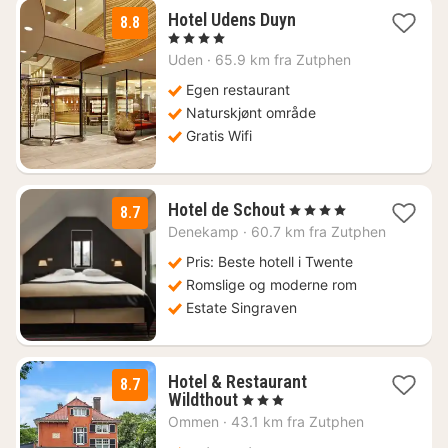
2
Hotel Udens Duyn
8.8
netter
, 4 Stjerner
fra
Uden
·
65.9 km fra Zutphen
1089
kr.
Egen restaurant
Naturskjønt område
Gratis Wifi
1
Hotel de Schout
, 4 Stjerner
8.7
natt
Denekamp
·
60.7 km fra Zutphen
fra
1298
Pris: Beste hotell i Twente
kr.
Romslige og moderne rom
Estate Singraven
Hotel & Restaurant
8.7
1
Wildthout
, 3 Stjerner
natt
Ommen
·
43.1 km fra Zutphen
fra