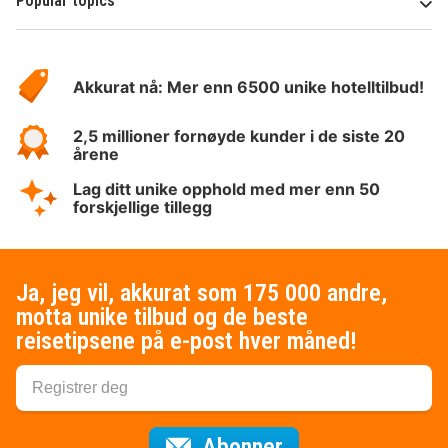
Popular topics
Om
Hotelspecials
Akkurat nå: Mer enn 6500 unike hotelltilbud!
2,5 millioner fornøyde kunder i de siste 20
årene
Lag ditt unike opphold med mer enn 50
forskjellige tillegg
Ja, jeg vil, akkurat som 175 000 andre,
motta unike tilbud og de beste
reisetipsene på e-post hver måned!
for nyhetsbrevet
Abonner