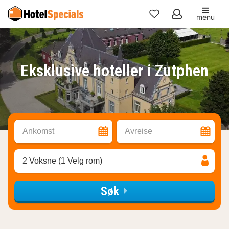
menu
Mine
favoritter
Eksklusive hoteller i Zutphen
Ankomst
Avreise
2 Voksne (1 Velg rom)
Søk