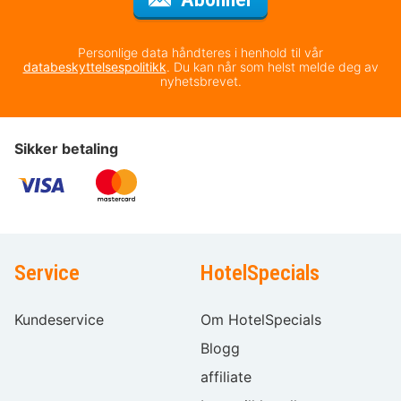
Personlige data håndteres i henhold til vår
databeskyttelsespolitikk
. Du kan når som helst melde deg av
nyhetsbrevet.
Sikker betaling
Service
HotelSpecials
Kundeservice
Om HotelSpecials
Blogg
affiliate