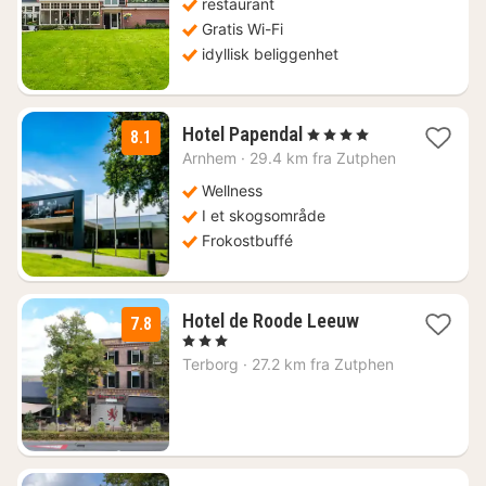
1331
restaurant
kr.
Gratis Wi-Fi
idyllisk beliggenhet
1
Hotel Papendal
, 4 Stjerner
8.1
natt
Arnhem
·
29.4 km fra Zutphen
fra
978
Wellness
kr.
I et skogsområde
Frokostbuffé
1
Hotel de Roode Leeuw
7.8
natt
, 3 Stjerner
fra
Terborg
·
27.2 km fra Zutphen
2959
kr.