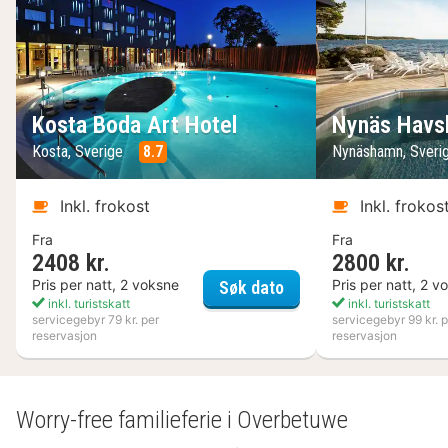
Kosta Boda Art Hotel
Nynäs Havs
Kosta, Sverige
8.7
Nynäshamn, Sveri
Inkl. frokost
Inkl. frokos
Fra
Fra
2408 kr.
2800 kr.
Kosta Boda Art Hotel
Pris per natt, 2 voksne
Pris per natt, 2 v
Søk dato
inkl. turistskatt
inkl. turistskatt
servicegebyr 79 kr. per
servicegebyr 99 kr. p
reservasjon
reservasjon
Worry-free familieferie i Overbetuwe