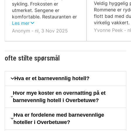
Veldig hyggelig 
sykling. Frokosten er
Rommene er rydd
utmerket. Sengene er
flott bad med du
komfortable. Restauranten er
virkelig vakkert.
fin.
Les mer
Yvonne Peek ‐ n
Anonym ‐ nl, 3 Nov 2025
ofte stilte spørsmål
Hva er et barnevennlig hotell?
Hvor mye koster en overnatting på et
barnevennlig hotell i Overbetuwe?
Hva er fordelene med barnevennlige
hoteller i Overbetuwe?