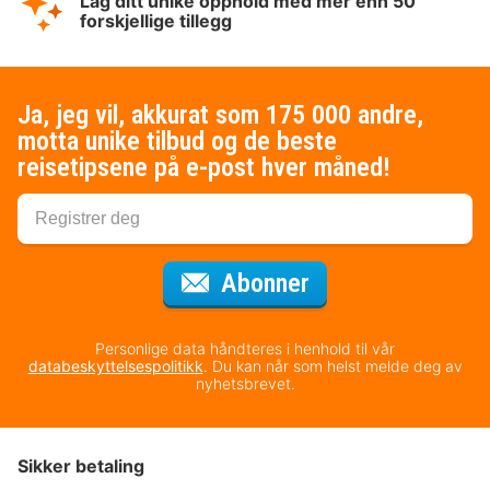
Lag ditt unike opphold med mer enn 50
forskjellige tillegg
Ja, jeg vil, akkurat som 175 000 andre,
motta unike tilbud og de beste
reisetipsene på e-post hver måned!
for nyhetsbrevet
Abonner
Personlige data håndteres i henhold til vår
databeskyttelsespolitikk
. Du kan når som helst melde deg av
nyhetsbrevet.
Sikker betaling