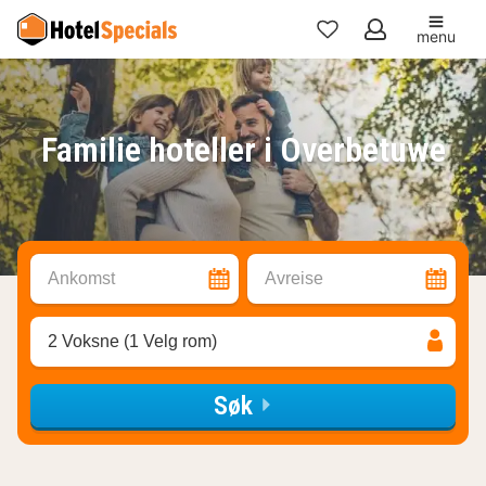
menu
Mine
favoritter
Familie hoteller i Overbetuwe
Ankomst
Avreise
2 Voksne (1 Velg rom)
Søk