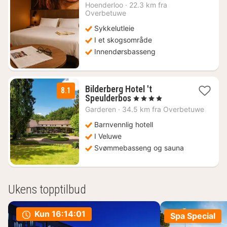
natt
Hoenderloo
·
22.3 km fra
fra
Overbetuwe
704
Sykkelutleie
kr.
I et skogsområde
Innendørsbasseng
Bilderberg Hotel 't
8.1
1
Speulderbos
, 4 Stjerner
natt
Garderen
·
34.5 km fra Overbetuwe
fra
980
Barnvennlig hotell
kr.
I Veluwe
Svømmebasseng og sauna
Ukens topptilbud
Kun
16:14:01
Spa Special