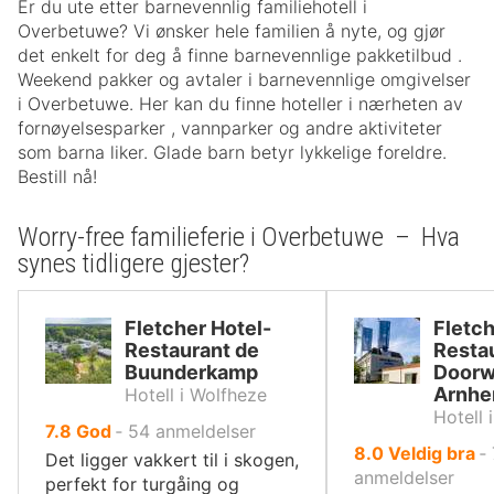
Er du ute etter barnevennlig familiehotell i
Overbetuwe? Vi ønsker hele familien å nyte, og gjør
det enkelt for deg å finne barnevennlige pakketilbud .
Weekend pakker og avtaler i barnevennlige omgivelser
i Overbetuwe. Her kan du finne hoteller i nærheten av
fornøyelsesparker , vannparker og andre aktiviteter
som barna liker. Glade barn betyr lykkelige foreldre.
Bestill nå!
Worry-free familieferie i Overbetuwe – Hva
synes tidligere gjester?
Fletcher Hotel-
Fletch
Restaurant de
Resta
Buunderkamp
Doorw
Arnh
Hotell i Wolfheze
Hotell 
av
7.8
God
‐
54
anmeldelser
av
8.0
Veldig bra
‐
10,
Det ligger vakkert til i skogen,
10,
anmeldelser
perfekt for turgåing og