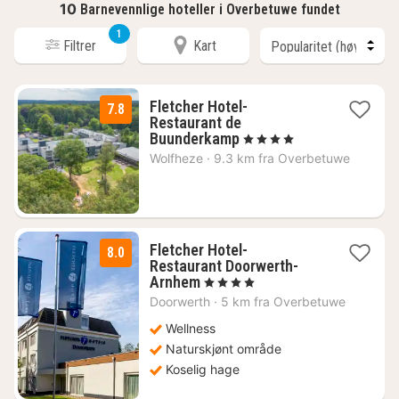
10
Barnevennlige hoteller i Overbetuwe fundet
1
Filtrer
Kart
Fletcher Hotel-
7.8
Restaurant de
1
Buunderkamp
, 4 Stjerner
natt
Wolfheze
·
9.3 km fra Overbetuwe
fra
759
kr.
Fletcher Hotel-
8.0
Restaurant Doorwerth-
1
Arnhem
, 4 Stjerner
natt
Doorwerth
·
5 km fra Overbetuwe
fra
869
Wellness
kr.
Naturskjønt område
Koselig hage