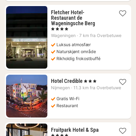
Fletcher Hotel-
Restaurant de
1
Wageningsche Berg
natt
, 4 Stjerner
fra
Wageningen
·
7 km fra Overbetuwe
1034
kr.
Luksus atmosfær
Naturskjønt område
Rikholdig frokostbuffé
1
Hotel Credible
, 3 Stjerner
natt
Nijmegen
·
11.3 km fra Overbetuwe
fra
820
Gratis Wi-Fi
kr.
Restaurant
1
Fruitpark Hotel & Spa
natt
, 4 Stjerner