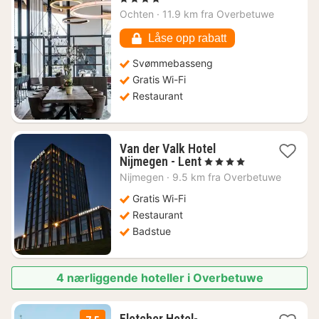
fra
Ochten
·
11.9 km fra Overbetuwe
1203
kr.
Låse opp rabatt
Svømmebasseng
Gratis Wi-Fi
Restaurant
Van der Valk Hotel
1
Nijmegen - Lent
, 4 Stjerner
natt
Nijmegen
·
9.5 km fra Overbetuwe
fra
1162
Gratis Wi-Fi
kr.
Restaurant
Badstue
4 nærliggende hoteller i Overbetuwe
Fletcher Hotel-