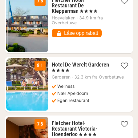
7.5
Restaurant De
1
Klepperman
, 4 Stjerner
natt
Hoevelaken
·
34.9 km fra
fra
Overbetuwe
869
kr.
Låse opp rabatt
Hotel De Werelt Garderen
8.1
1
, 4 Stjerner
natt
Garderen
·
32.3 km fra Overbetuwe
fra
1529
Wellness
kr.
Nær Apeldoorn
Egen restaurant
Fletcher Hotel-
7.5
Restaurant Victoria-
1
Hoenderloo
, 4 Stjerner