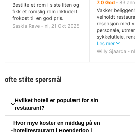
av
7.0
God
‐
83
anm
Bestilte et rom i siste liten og
10,
Vakker beliggenh
fikk et romslig rom inkludert
velholdt restaur
frokost til en god pris.
resepsjon med v
Saskia Rave ‐ nl, 21 Okt 2025
personale, utme
sykkelutleie, re
håndklær.
Les mer
Willy Sjaarda ‐ n
ofte stilte spørsmål
Hvilket hotell er populært for sin
restaurant?
Hvor mye koster en middag på en
hotellrestaurant i Hoenderloo i