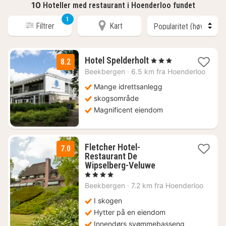
10
Hoteller med restaurant i Hoenderloo fundet
1
Filtrer
Kart
1
Hotel Spelderholt
, 3 Stjerner
8.2
natt
Beekbergen
·
6.5 km fra Hoenderloo
fra
2094
Mange idrettsanlegg
kr.
skogsområde
Magnificent eiendom
Fletcher Hotel-
7.0
Restaurant De
1
Wipselberg-Veluwe
natt
, 4 Stjerner
fra
Beekbergen
·
7.2 km fra Hoenderloo
706
kr.
I skogen
Hytter på en eiendom
Innendørs svømmebasseng