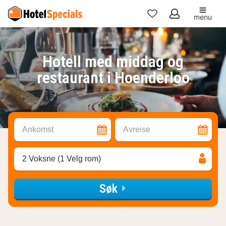
menu
Mine
favoritter
Hotell med middag og
restaurant i Hoenderloo
Ankomst
Avreise
2 Voksne (1 Velg rom)
Søk