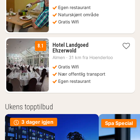
1091
kr.
Egen restaurant
Naturskjønt område
Gratis Wifi
Hotel Landgoed
8.1
1
Ehzerwold
natt
Almen
·
31 km fra Hoenderloo
fra
1653
Gratis Wifi
kr.
Nær offentlig transport
Egen restaurant
Ukens topptilbud
3 dager igjen
Spa Special