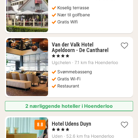
fra
1378
Koselig terrasse
kr.
Nær til golfbane
Gratis Wifi
Van der Valk Hotel
1
Apeldoorn - De Cantharel
natt
, 4 Stjerner
fra
Ugchelen
·
7.1 km fra Hoenderloo
1202
kr.
Svømmebasseng
Gratis Wi-Fi
Restaurant
2 nærliggende hoteller i Hoenderloo
2
Hotel Udens Duyn
8.8
netter
, 4 Stjerner
fra
Uden
·
52.6 km fra Hoenderloo