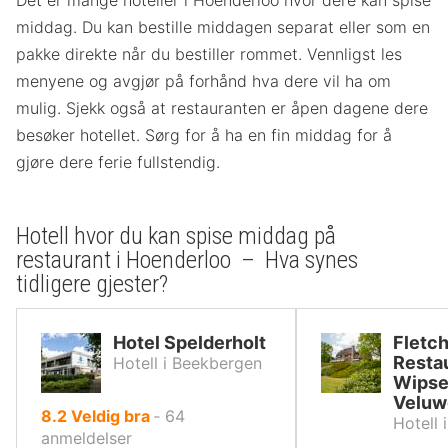
Det er mange hoteller i Hoenderloo hvor dere kan spise
middag. Du kan bestille middagen separat eller som en
pakke direkte når du bestiller rommet. Vennligst les
menyene og avgjør på forhånd hva dere vil ha om
mulig. Sjekk også at restauranten er åpen dagene dere
besøker hotellet. Sørg for å ha en fin middag for å
gjøre dere ferie fullstendig.
Hotell hvor du kan spise middag på
restaurant i Hoenderloo – Hva synes
tidligere gjester?
Hotel Spelderholt
Fletch
Resta
Hotell i Beekbergen
Wipse
Veluw
av
8.2
Veldig bra
‐
64
Hotell 
10,
anmeldelser