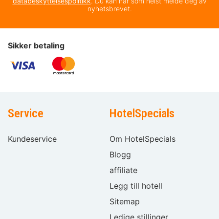
databeskyttelsespolitikk
. Du kan når som helst melde deg av
nyhetsbrevet.
Sikker betaling
Service
HotelSpecials
Kundeservice
Om HotelSpecials
Blogg
affiliate
Legg till hotell
Sitemap
Ledige stillinger