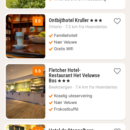
1
Ontbijthotel Kruller
, 3 Stjerner
8.0
natt
Otterlo
·
7.3 km fra Hoenderloo
fra
1587
Familiehotell
kr.
Nær Veluwe
Gratis Wifi
Fletcher Hotel-
6.6
Restaurant Het Veluwse
1
Bos
, 3 Stjerner
natt
Beekbergen
·
7.4 km fra Hoenderloo
fra
706
Koselig uteservering
kr.
Nær Veluwe
Frokostbuffé