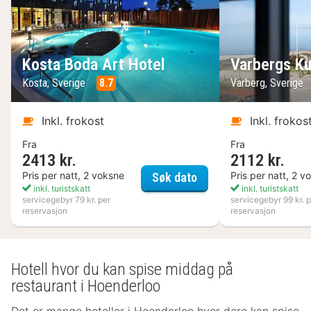
Kosta Boda Art Hotel
Varbergs Ku
Kosta, Sverige
8.7
Varberg, Sverige
Inkl. frokost
Inkl. frokos
Fra
Fra
2413 kr.
2112 kr.
Kosta Boda Art Hotel
Pris per natt, 2 voksne
Pris per natt, 2 v
Søk dato
inkl. turistskatt
inkl. turistskatt
servicegebyr 79 kr. per
servicegebyr 99 kr. p
reservasjon
reservasjon
Hotell hvor du kan spise middag på
restaurant i Hoenderloo