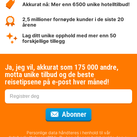
Akkurat nå: Mer enn 6500 unike hotelltilbud!
2,5 millioner fornøyde kunder i de siste 20
årene
Lag ditt unike opphold med mer enn 50
forskjellige tillegg
Ja, jeg vil, akkurat som 175 000 andre,
motta unike tilbud og de beste
reisetipsene på e-post hver måned!
for nyhetsbrevet
Abonner
Personlige data håndteres i henhold til vår