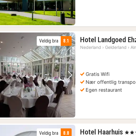
Hotel Landgoed Eh
Veldig bra
8.1
Nederland
›
Gelderland
›
Al
Gratis Wifi
Forrige bilde
Neste bilde
Nær offentlig transpo
Egen restaurant
1
Hotel Haarhuis
, 5 Stj
Veldig bra
8.8