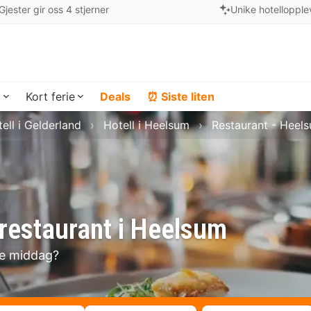
Gjester gir oss 4 stjerner
Unike hotellopple
a
Kort ferie
Deals
⏰ Siste liten
ell i Gelderland
Hotell i Heelsum
Restaurant - Heel
restaurant i Heelsum
se middag?