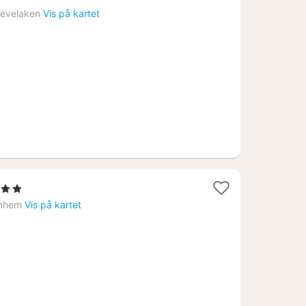
fra
evelaken
Vis på kartet
869
kr.
jerner
t
nhem
Vis på kartet
7