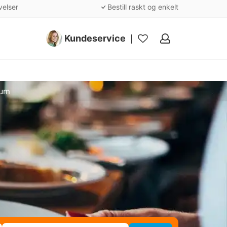
velser
Bestill raskt og enkelt
Kundeservice
Mine
favoritter
sum