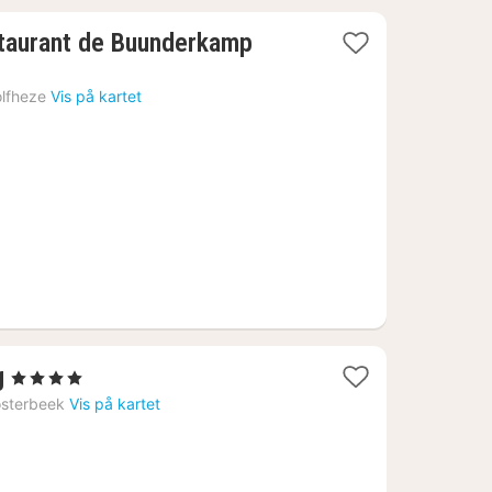
staurant de Buunderkamp
lfheze
Vis på kartet
1
g
, 4 Stjerner
natt
sterbeek
Vis på kartet
fra
1050
kr.