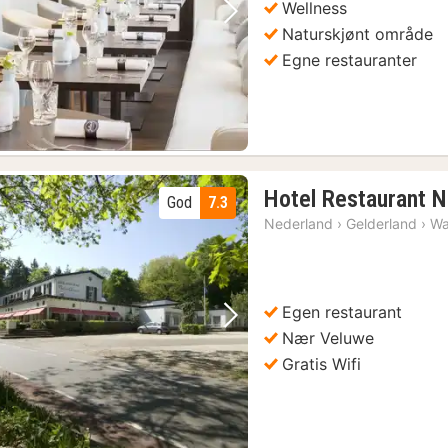
Wellness
1)
Forrige bilde
Neste bilde
Naturskjønt område
Egne restauranter
Otterlo: Inngangsbillett til De Hoge Veluwe nasjonalpark
(1)
Hotel Restaurant No
God
7.3
)
Nederland
›
Gelderland
›
Wa
Oppdag Veluwe-regionen på kule FATbikes med FATtour fra Ede
(1)
Oosterbeek: Airborne Museum Hartenstein inngangsbillett
(2)
Egen restaurant
Forrige bilde
Neste bilde
Nær Veluwe
Gratis Wifi