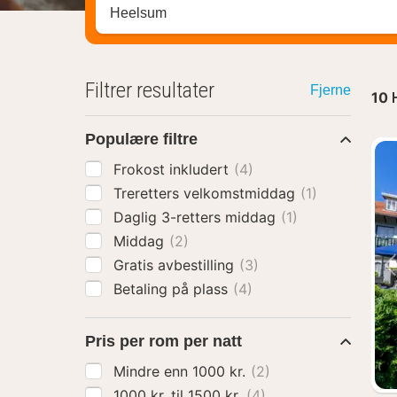
Søk hotell, region eller by
Filtrer resultater
Fjerne
10
Populære filtre
Frokost inkludert
(4)
Treretters velkomstmiddag
(1)
Daglig 3-retters middag
(1)
Middag
(2)
Gratis avbestilling
(3)
Betaling på plass
(4)
Pris per rom per natt
Mindre enn 1000 kr.
(2)
1000 kr. til 1500 kr.
(4)