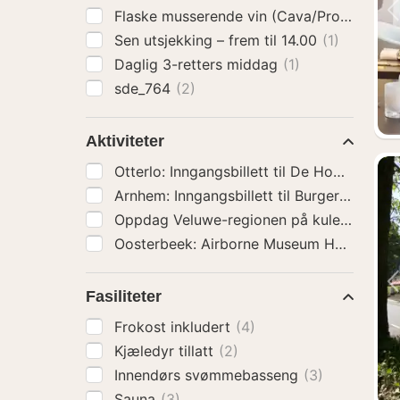
Flaske musserende vin (Cava/Prosecco)
(
Sen utsjekking – frem til 14.00
(1)
Daglig 3-retters middag
(1)
sde_764
(2)
Aktiviteter
Arnhem: Inngangsbillett til Burgers' Zoo
(1
Fasiliteter
Frokost inkludert
(4)
Kjæledyr tillatt
(2)
Innendørs svømmebasseng
(3)
Sauna
(3)