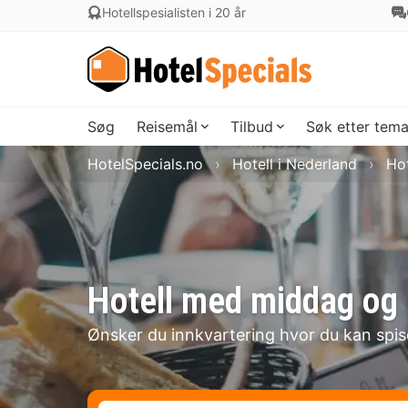
Hotellspesialisten i 20 år
Søg
Reisemål
Tilbud
Søk etter tem
HotelSpecials.no
Hotell i Nederland
Hot
Hotell med middag og 
Ønsker du innkvartering hvor du kan spi