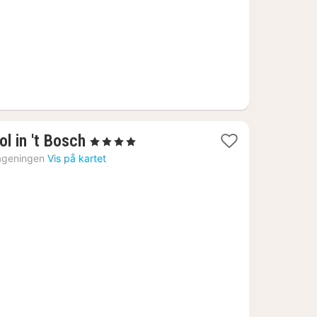
1
l in 't Bosch
, 4 Stjerner
natt
geningen
Vis på kartet
fra
1089
kr.