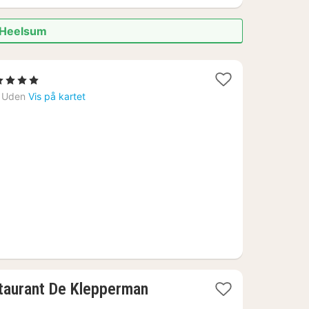
i Heelsum
2
 4 Stjerner
netter
Uden
Vis på kartet
ra
1089
r.
1
staurant De Klepperman
natt