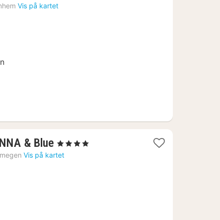
t
nhem
Vis på kartet
9
en
1
ANNA & Blue
, 4 Stjerner
natt
jmegen
Vis på kartet
fra
1309
kr.