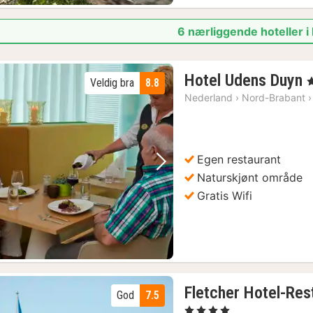
6 nærliggende hoteller 
Hotel Udens Duyn
,
Veldig bra
8.8
Nederland
›
Nord-Brabant
›
f
k
Egen restaurant
Forrige bilde
Neste bilde
Naturskjønt område
Gratis Wifi
Fletcher Hotel-Re
God
7.5
, 4 Stjerner