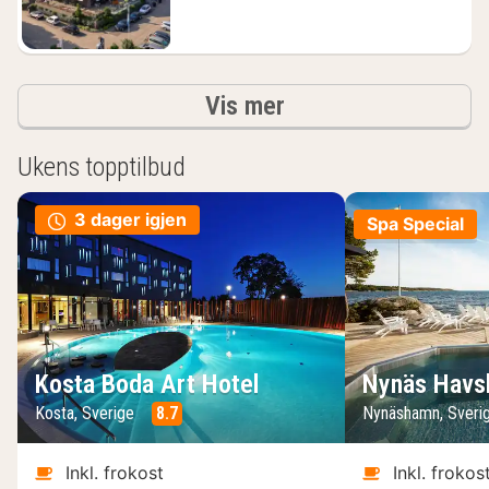
kr.
Resultater
Vis mer
Ukens topptilbud
3 dager igjen
Spa Special
Kosta Boda Art Hotel
Nynäs Havs
Kosta, Sverige
8.7
Nynäshamn, Sveri
Inkl. frokost
Inkl. frokos