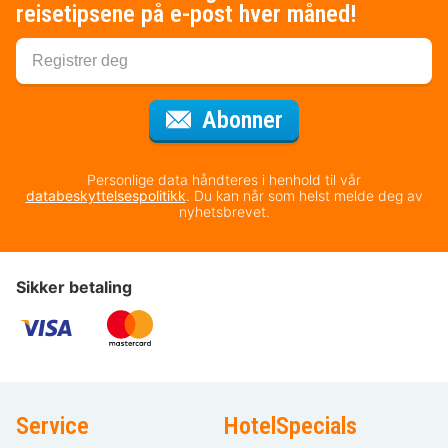
reisetipsene på e-post hver måned!
for nyhetsbrevet
Abonner
Personlige data håndteres i henhold til vår
databeskyttelsespolitikk
. Du kan når som helst melde deg av
nyhetsbrevet.
Sikker betaling
Service
HotelSpecials