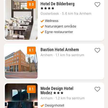
1
Hotel De Bilderberg
8.0
natt
, 4 Stjerner
fra
Oosterbeek
·
5.6 km fra Arnhem
1052
kr.
Wellness
Naturskjønt område
Egne restauranter
1
Bastion Hotel Arnhem
8.1
natt
Arnhem
·
1.1 km fra sentrum
fra
871
kr.
Mode Design Hotel
8.1
1
Modez
, 3 Stjerner
natt
Arnhem
·
1.2 km fra sentrum
fra
1312
Designhotell