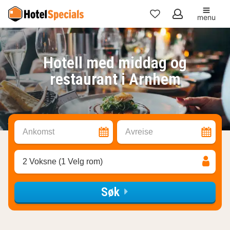
menu
Mine
favoritter
Hotell med middag og
restaurant i Arnhem
Ankomst
Avreise
2 Voksne (1 Velg rom)
Søk