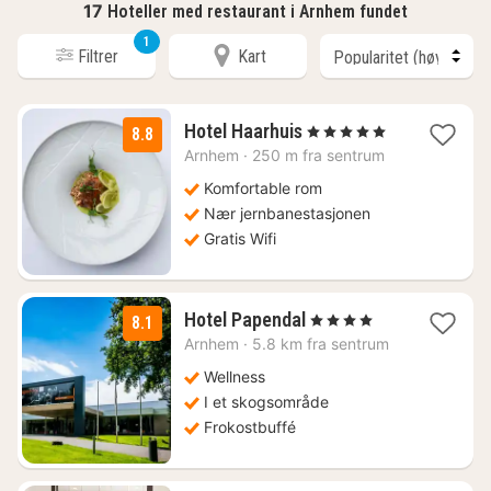
17
Hoteller med restaurant i Arnhem fundet
1
Filtrer
Kart
1
Hotel Haarhuis
, 5 Stjerner
8.8
natt
Arnhem
·
250 m fra sentrum
fra
1532
Komfortable rom
kr.
Nær jernbanestasjonen
Gratis Wifi
1
Hotel Papendal
, 4 Stjerner
8.1
natt
Arnhem
·
5.8 km fra sentrum
fra
979
Wellness
kr.
I et skogsområde
Frokostbuffé