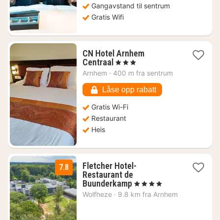
kr.
Gangavstand til sentrum
Gratis Wifi
CN Hotel Arnhem
1
Centraal
, 3 Stjerner
natt
Arnhem
·
400 m fra sentrum
fra
660
Låse opp rabatt
kr.
Gratis Wi-Fi
Restaurant
Heis
Fletcher Hotel-
7.8
Restaurant de
1
Buunderkamp
, 4 Stjerner
natt
Wolfheze
·
9.8 km fra Arnhem
fra
805
kr.