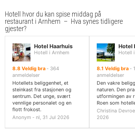
Hotell hvor du kan spise middag på
restaurant i Arnhem – Hva synes tidligere
gjester?
Hotel Haarhuis
Hotel
Hotell i Arnhem
Hotell 
av
av
8.8
Veldig bra
‐
364
8.1
Veldig bra
‐
10,
10,
anmeldelser
anmeldelser
Hotellets beliggenhet, et
Den vakre beligg
steinkast fra stasjonen og
naturen. Den pra
sentrum. Det unge, svært
utformingen av
vennlige personalet og en
Roen som hotellet
flott frokost.
Christina Devroe
Anonym ‐ nl, 31 Jul 2026
2026