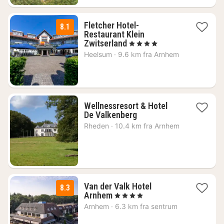
Fletcher Hotel-
8.1
Restaurant Klein
1
Zwitserland
, 4 Stjerner
natt
Heelsum
·
9.6 km fra Arnhem
fra
860
kr.
Wellnessresort & Hotel
1
De Valkenberg
natt
Rheden
·
10.4 km fra Arnhem
fra
3505
kr.
Van der Valk Hotel
8.3
1
Arnhem
, 4 Stjerner
natt
Arnhem
·
6.3 km fra sentrum
fra
920