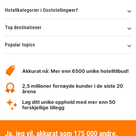
Hotellkategorier i Ooststellingwerf
Top destinationer
Popular topics
Om
Hotelspecials
Akkurat nå: Mer enn 6500 unike hotelltilbud!
2,5 millioner fornøyde kunder i de siste 20
årene
Lag ditt unike opphold med mer enn 50
forskjellige tillegg
Ja, jeg vil, akkurat som 175 000 andre,