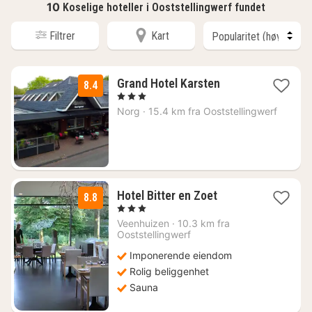
10
Koselige hoteller i Ooststellingwerf fundet
Filtrer
Kart
2
Grand Hotel Karsten
8.4
netter
, 3 Stjerner
fra
Norg
·
15.4 km fra Ooststellingwerf
1474
kr.
1
Hotel Bitter en Zoet
8.8
natt
, 3 Stjerner
fra
Veenhuizen
·
10.3 km fra
1403
Ooststellingwerf
kr.
Imponerende eiendom
Rolig beliggenhet
Sauna