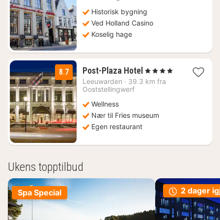
1089
Historisk bygning
kr.
Ved Holland Casino
Koselig hage
1
Post-Plaza Hotel
, 4 Stjerner
8.7
natt
Leeuwarden
·
39.3 km fra
fra
Ooststellingwerf
1348
Wellness
kr.
Nær til Fries museum
Egen restaurant
Ukens topptilbud
2 dager ig
Spa Special