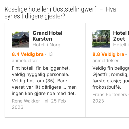
Koselige hoteller i Ooststellingwerf – Hva
synes tidligere gjester?
Grand Hotel
Hotel 
Karsten
Zoet
Hotell i Norg
Hotell 
av
av
8.4
Veldig bra
‐
13
8.8
Veldig bra
‐
10,
10,
anmeldelser
anmeldelser
Fint hotell, fin beliggenhet,
Veldig fin beligg
veldig hyggelig personale.
Gjestfri; romslig
Veldig fint rom (35). Bare
første etasje; go
været var litt dårligere ... men
frokostbuffé.
ingen kan gjøre noe med det.
Frans Pörteners 
Rene Wakker ‐ nl, 25 Feb
2023
2026