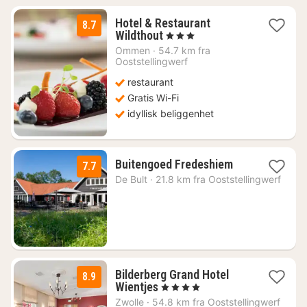
Hotel & Restaurant
8.7
1
Wildthout
, 3 Stjerner
natt
Ommen
·
54.7 km fra
fra
Ooststellingwerf
1287
restaurant
kr.
Gratis Wi-Fi
idyllisk beliggenhet
1
Buitengoed Fredeshiem
7.7
natt
De Bult
·
21.8 km fra Ooststellingwerf
fra
1229
kr.
Bilderberg Grand Hotel
8.9
1
Wientjes
, 4 Stjerner
natt
Zwolle
·
54.8 km fra Ooststellingwerf