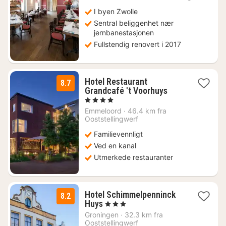
fra
1408
I byen Zwolle
kr.
Sentral beliggenhet nær
jernbanestasjonen
Fullstendig renovert i 2017
Hotel Restaurant
8.7
1
Grandcafé 't Voorhuys
natt
, 4 Stjerner
fra
Emmeloord
·
46.4 km fra
979
Ooststellingwerf
kr.
Familievennligt
Ved en kanal
Utmerkede restauranter
Hotel Schimmelpenninck
8.2
1
Huys
, 3 Stjerner
natt
Groningen
·
32.3 km fra
fra
Ooststellingwerf