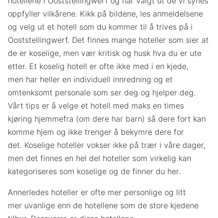
hotellene i Ooststellingwerf og har valgt ut de vi synes
oppfyller vilkårene. Kikk på bildene, les anmeldelsene
og velg ut et hotell som du kommer til å trives på i
Ooststellingwerf. Det finnes mange hoteller som sier at
de er koselige, men vær kritisk og husk hva du er ute
etter. Et koselig hotell er ofte ikke med i en kjede,
men har heller en individuell innredning og et
omtenksomt personale som ser deg og hjelper deg.
Vårt tips er å velge et hotell med maks en times
kjøring hjemmefra (om dere har barn) så dere fort kan
komme hjem og ikke trenger å bekymre dere for
det. Koselige hoteller vokser ikke på trær i våre dager,
men det finnes en hel del hoteller som virkelig kan
kategoriseres som koselige og de finner du her.
Annerledes hoteller er ofte mer personlige og litt
mer uvanlige enn de hotellene som de store kjedene