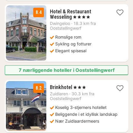
Hotel & Restaurant
8.4
1
Wesseling
, 4 Stjerner
natt
Dwingeloo
·
18.3 km fra
fra
Ooststellingwerf
1059
Romslige rom
kr.
Sykling og fotturer
Elegant spisesal
7 nærliggende hoteller i Ooststellingwerf
1
Brinkhotel
, 3 Stjerner
8.2
natt
Zuidlaren
·
30.3 km fra
fra
Ooststellingwerf
1012
Koselig 3-stjerners hotellet
kr.
Beliggende i et idyllisk landskap
Nær Zuidlaardermeers