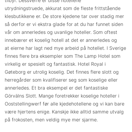
tilbyr. Dessverre er disse hotellene
utrydningstruede, akkurat som de fleste frittstående
klesbutikkene er. De store kjedene tar over stadig mer
så derfor er vi ekstra glade for at du har funnet siden
vår om annerledes og uvanlige hoteller. Som oftest
innebærer et koselig hotell at det er annerledes og
at eierne har lagt ned mye arbeid på hotellet. I Sverige
finnes flere bra eksempler som The Lamp Hotel som
virkelig er spesielt og fantastisk. Hotel Royal i
Gøteborg er utrolig koselig. Det finnes flere slott og
herregårder som kvalifiserer seg som koselige eller
annerledes. Et bra eksempel er det fantastiske
Görvälns Slott. Mange foretrekker koselige hoteller i
Ooststellingwerf før alle kjedehotellene og vi kan bare
være hjertens enige. Kanskje ikke alltid samme utvalg
på frokosten, men veldig mye mer sjarme.