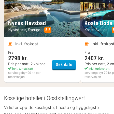
Nynäs Havsbad
Kosta Boda 
Nynäshamn, Sverige
8.8
Kosta, Sverige
Inkl. frokost
Inkl. frokos
Fra
Fra
2798 kr.
2407 kr.
Nynäs Havsbad
Pris per natt, 2 voksne
Pris per natt, 2 v
Søk dato
inkl. turistskatt
inkl. turistskatt
servicegebyr 99 kr. per
servicegebyr 79 kr. p
reservasjon
reservasjon
Koselige hoteller i Ooststellingwerf
Vi lister opp de koseligste, fineste og hyggeligste