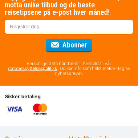
motta unike tilbud og de beste
reisetipsene på e-post hver måned!
for nyhetsbrevet
Abonner
Personlige data håndteres i henhold til vår
databeskyttelsespolitikk
. Du kan når som helst melde deg av
nyhetsbrevet.
Sikker betaling