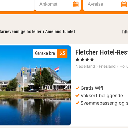
Ankomst
Avreise
Barnevennlige hoteller i Ameland fundet
Fil
Fletcher Hotel-Re
Ganske bra
6.5
1
, 4 Stjerner
natt
Nederland
›
Friesland
›
Holl
fra
869
kr.
Gratis Wifi
Forrige bilde
Neste bilde
Vakkert beliggende
Svømmebasseng og 