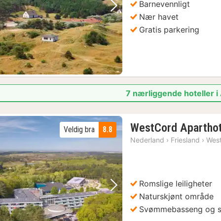
Barnevennligt
Forrige bilde
Neste bilde
Nær havet
Gratis parkering
7 nærliggende hoteller 
WestCord Aparthot
Veldig bra
8.8
Nederland
›
Friesland
›
West
Romslige leiligheter
Forrige bilde
Neste bilde
Naturskjønt område
Svømmebasseng og 