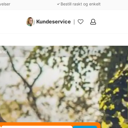
velser
Bestill raskt og enkelt
Kundeservice
Mine
favoritter
and