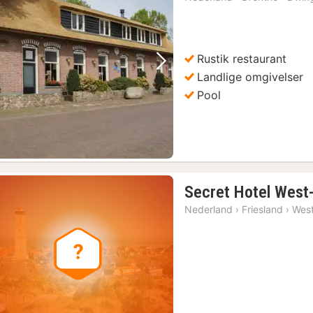
Rustik restaurant
Forrige bilde
Neste bilde
Landlige omgivelser
Pool
Secret Hotel West-
Nederland
›
Friesland
›
West