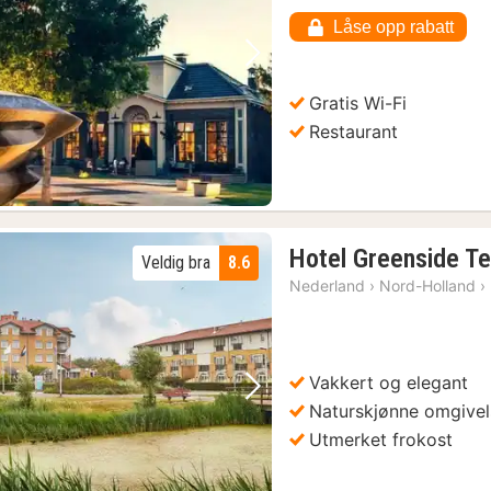
Låse opp rabatt
Forrige bilde
Neste bilde
Gratis Wi-Fi
Restaurant
Hotel Greenside Te
Veldig bra
8.6
Nederland
›
Nord-Holland
›
Vakkert og elegant
Forrige bilde
Neste bilde
Naturskjønne omgivel
Utmerket frokost