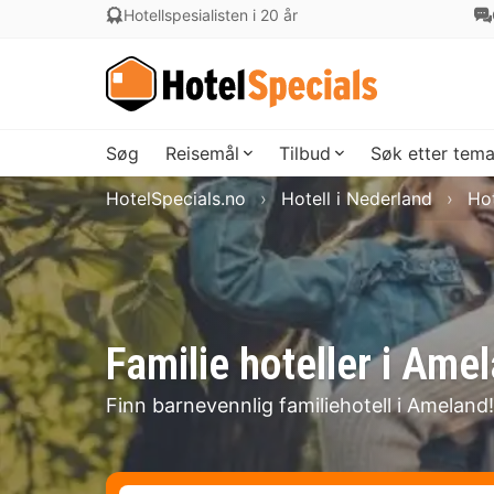
Hotellspesialisten i 20 år
Søg
Reisemål
Tilbud
Søk etter tem
HotelSpecials.no
Hotell i Nederland
Hot
Familie hoteller i Ame
Finn barnevennlig familiehotell i Ameland!