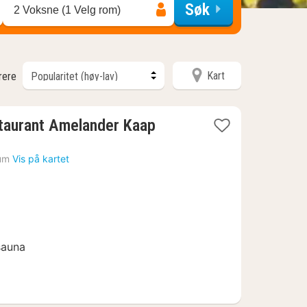
Søk
2 Voksne (1 Velg rom)
Kart
trere
staurant Amelander Kaap
um
Vis på kartet
sauna