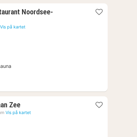
taurant Noordsee-
Vis på kartet
sauna
2
aan Zee
netter
um
Vis på kartet
fra
924
kr.