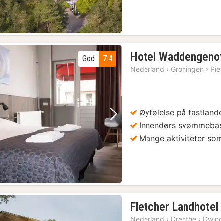
Hotel Waddengeno
God
7.4
Nederland
›
Groningen
›
Pie
Øyfølelse på fastland
Forrige bilde
Neste bilde
Innendørs svømmeba
Mange aktiviteter som 
Fletcher Landhotel
Nederland
›
Drenthe
›
Dwin