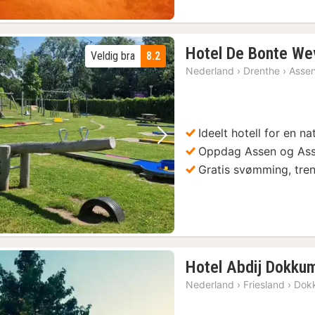
Hotel De Bonte We
Veldig bra
8.2
Nederland
›
Drenthe
›
Asse
Ideelt hotell for en n
Forrige bilde
Neste bilde
Oppdag Assen og As
Gratis svømming, tre
Hotel Abdij Dokku
Nederland
›
Friesland
›
Dok