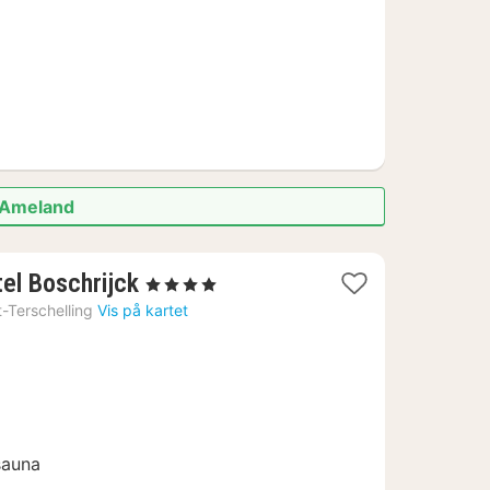
i Ameland
1
el Boschrijck
, 4 Stjerner
natt
-Terschelling
Vis på kartet
fra
1375
kr.
sauna