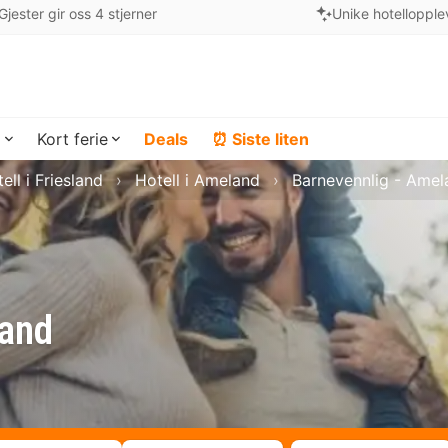
Gjester gir oss 4 stjerner
Unike hotellopple
a
Kort ferie
Deals
⏰ Siste liten
ell i Friesland
Hotell i Ameland
Barnevennlig - Amel
land