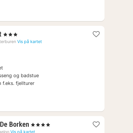
1
t
, 3 Stjerner
natt
terburen
Vis på kartet
fra
820
kr.
et
sseng og badstue
f.eks. fjellturer
1
 De Borken
, 4 Stjerner
natt
geloo
Vis på kartet