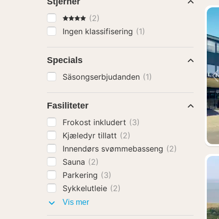
Stjerner
4 Stjerner
(2)
Ingen klassifisering
(1)
Specials
Säsongserbjudanden
(1)
Fasiliteter
Frokost inkludert
(3)
Kjæledyr tillatt
(2)
Innendørs svømmebasseng
(2)
Sauna
(2)
Parkering
(3)
Sykkelutleie
(2)
Fasiliteter
Vis mer