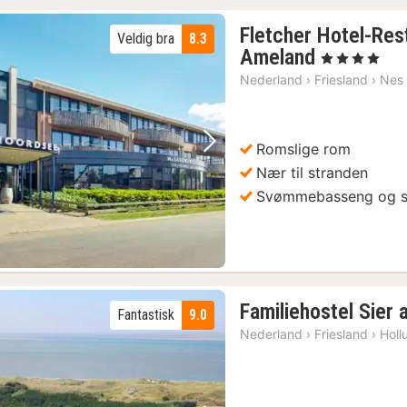
Fletcher Hotel-Res
Veldig bra
8.3
1
Ameland
, 4 Stjerner
natt
Nederland
›
Friesland
›
Nes
fra
913
kr.
Romslige rom
Forrige bilde
Neste bilde
Nær til stranden
Svømmebasseng og 
Familiehostel Sier 
Fantastisk
9.0
Nederland
›
Friesland
›
Holl