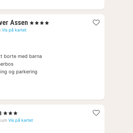
3
ver Assen
, 4 Stjerner
netter
n
Vis på kartet
fra
979
kr.
att borte med barna
serbos
ning og parkering
1
m
, 3 Stjerner
natt
kum
Vis på kartet
fra