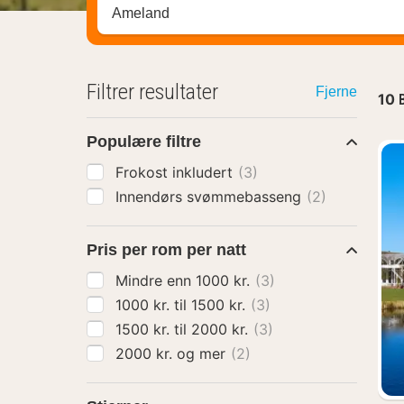
Søk hotell, region eller by
Filtrer resultater
Fjerne
10
Populære filtre
Frokost inkludert
(3)
Innendørs svømmebasseng
(2)
Pris per rom per natt
Mindre enn 1000 kr.
(3)
1000 kr. til 1500 kr.
(3)
1500 kr. til 2000 kr.
(3)
2000 kr. og mer
(2)