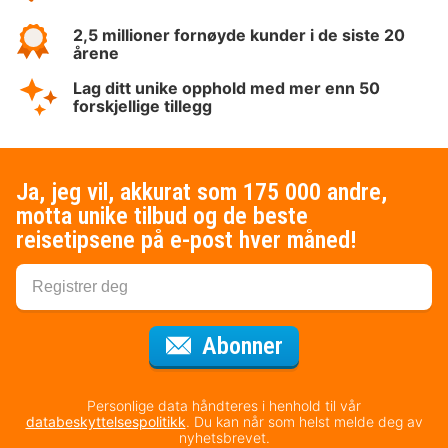
2,5 millioner fornøyde kunder i de siste 20
årene
Lag ditt unike opphold med mer enn 50
forskjellige tillegg
Ja, jeg vil, akkurat som 175 000 andre,
motta unike tilbud og de beste
reisetipsene på e-post hver måned!
for nyhetsbrevet
Abonner
Personlige data håndteres i henhold til vår
databeskyttelsespolitikk
. Du kan når som helst melde deg av
nyhetsbrevet.