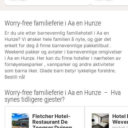
Worry-free familieferie i Aa en Hunze
Er du ute etter barnevennlig familiehotell i Aa en
Hunze? Vi ønsker hele familien å nyte, og gjør det
enkelt for deg å finne barnevennlige pakketilbud .
Weekend pakker og avtaler i barnevennlige omgivelser
i Aa en Hunze. Her kan du finne hoteller i nærheten av
fornøyelsesparker , vannparker og andre aktiviteter
som barna liker. Glade barn betyr lykkelige foreldre.
Bestill nå!
Worry-free familieferie i Aa en Hunze – Hva
synes tidligere gjester?
Fletcher Hotel-
Hotel
Restaurant De
Wever
Zeegser Duinen
Hotell 