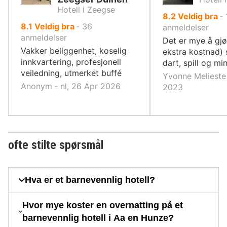
Hotell i Zeegse
av
8.2
Veldig bra
‐
av
8.1
Veldig bra
‐
36
10,
anmeldelser
10,
anmeldelser
Det er mye å gjø
Vakker beliggenhet, koselig
ekstra kostnad) 
innkvartering, profesjonell
dart, spill og min
veiledning, utmerket buffé
Yvonne Melieste 
Anonym ‐ nl, 26 Apr 2026
2023
ofte stilte spørsmål
Hva er et barnevennlig hotell?
Hvor mye koster en overnatting på et
barnevennlig hotell i Aa en Hunze?