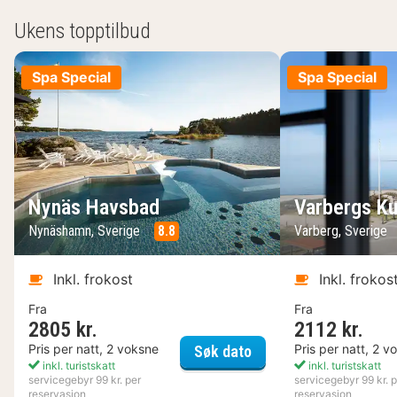
Ukens topptilbud
Spa Special
Spa Special
Nynäs Havsbad
Varbergs Ku
Nynäshamn, Sverige
8.8
Varberg, Sverige
Inkl. frokost
Inkl. frokos
Fra
Fra
2805 kr.
2112 kr.
Nynäs Havsbad
Pris per natt, 2 voksne
Pris per natt, 2 v
Søk dato
inkl. turistskatt
inkl. turistskatt
servicegebyr 99 kr. per
servicegebyr 99 kr. p
reservasjon
reservasjon