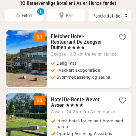
10
Barnevennlige hoteller i Aa en Hunze fundet
1
Filtrer
Kart
Fletcher Hotel-
8.1
Restaurant De Zeegser
1
Duinen
, 4 Stjerner
natt
Zeegse
·
9.3 km fra Aa en Hunze
fra
915
Deilig mat
kr.
I vakkert skogområde
Svømmebasseng og sauna
Hotel De Bonte Wever
8.2
3
Assen
, 4 Stjerner
netter
Assen
·
14.2 km fra Aa en Hunze
fra
981
Ideelt hotell for en natt borte med
kr.
barna
Oppdag Assen og Asserbos