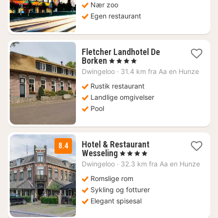
kr.
Nær zoo
Egen restaurant
Fletcher Landhotel De
1
Borken
, 4 Stjerner
natt
Dwingeloo
·
31.4 km fra Aa en Hunze
fra
761
Rustik restaurant
kr.
Landlige omgivelser
Pool
Hotel & Restaurant
8.4
1
Wesseling
, 4 Stjerner
natt
Dwingeloo
·
32.3 km fra Aa en Hunze
fra
1061
Romslige rom
kr.
Sykling og fotturer
Elegant spisesal