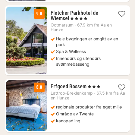
Fletcher Parkhotel de
9.0
1
Wiemsel
, 4 Stjerner
natt
Ootmarsum
·
67.9 km fra Aa en
fra
Hunze
1967
Hele bygningen er omgitt av en
kr.
park
Spa & Wellness
Innendørs og utendørs
svømmebasseng
3
Erfgoed Bossem
, 3 Stjerner
8.8
netter
Lattrop-Breklenkamp
·
67.5 km fra Aa
fra
en Hunze
1243
regionale produkter fra eget miljø
kr.
Område av Twente
kanopadling