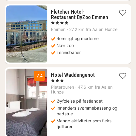
Fletcher Hotel-
Restaurant ByZoo Emmen
1
, 4 Stjerner
natt
Emmen
·
27.2 km fra Aa en Hunze
fra
926
Romsligt og moderne
kr.
Nær zoo
Tennisbaner
1
Hotel Waddengenot
7.4
natt
, 3 Stjerner
fra
Pieterburen
·
47.6 km fra Aa en
822
Hunze
kr.
Øyfølelse på fastlandet
Innendørs svømmebasseng og
badstue
Mange aktiviteter som f.eks.
fjellturer