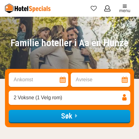
menu
Mine
favoritter
Familie hoteller i Aa en Hunze
Ankomst
Avreise
2 Voksne (1 Velg rom)
Søk