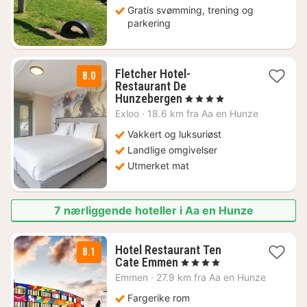
Gratis svømming, trening og
parkering
Fletcher Hotel-
8.0
Restaurant De
1
Hunzebergen
, 4 Stjerner
natt
Exloo
·
18.6 km fra Aa en Hunze
fra
805
Vakkert og luksuriøst
kr.
Landlige omgivelser
Utmerket mat
7 nærliggende hoteller i Aa en Hunze
Hotel Restaurant Ten
8.1
1
Cate Emmen
, 4 Stjerner
natt
Emmen
·
27.9 km fra Aa en Hunze
fra
1136
Fargerike rom