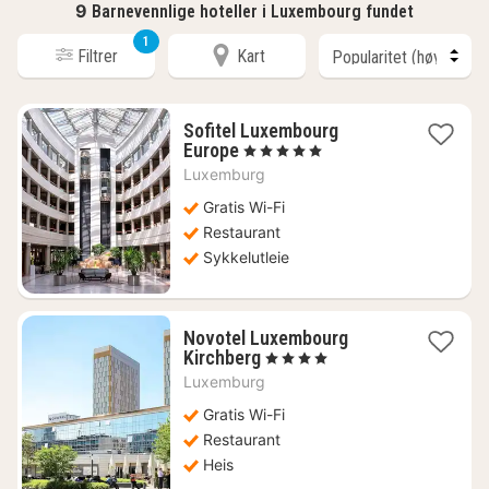
9
Barnevennlige hoteller i Luxembourg fundet
1
Filtrer
Kart
Sofitel Luxembourg
1
Europe
, 5 Stjerner
natt
Luxemburg
fra
2230
Gratis Wi-Fi
kr.
Restaurant
Sykkelutleie
Novotel Luxembourg
1
Kirchberg
, 4 Stjerner
natt
Luxemburg
fra
1761
Gratis Wi-Fi
kr.
Restaurant
Heis