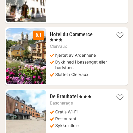
1206
kr.
3
Hotel du Commerce
8.1
netter
, 3 Stjerner
fra
Clervaux
1430
kr.
hjertet av Ardennene
Dykk ned i bassenget eller
badstuen
Slottet i Clervaux
1
De Brauhotel
, 3 Stjerner
natt
Bascharage
fra
942
Gratis Wi-Fi
kr.
Restaurant
Sykkelutleie