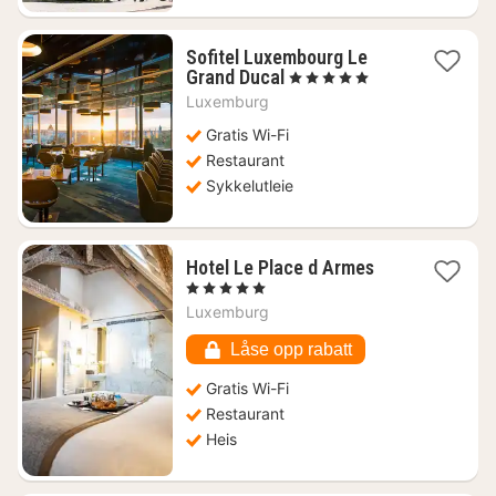
Sofitel Luxembourg Le
1
Grand Ducal
, 5 Stjerner
natt
Luxemburg
fra
2336
Gratis Wi-Fi
kr.
Restaurant
Sykkelutleie
1
Hotel Le Place d Armes
natt
, 5 Stjerner
fra
Luxemburg
2970
kr.
Låse opp rabatt
Gratis Wi-Fi
Restaurant
Heis