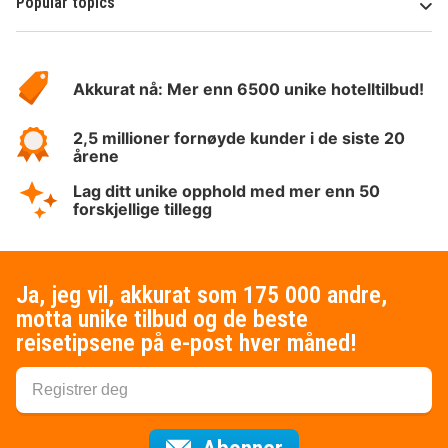
Popular topics
Om
Hotelspecials
Akkurat nå: Mer enn 6500 unike hotelltilbud!
2,5 millioner fornøyde kunder i de siste 20
årene
Lag ditt unike opphold med mer enn 50
forskjellige tillegg
Ja, jeg vil, akkurat som 175 000 andre,
motta unike tilbud og de beste
reisetipsene på e-post hver måned!
for nyhetsbrevet