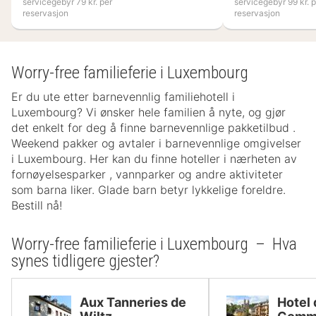
servicegebyr 79 kr. per
servicegebyr 99 kr. p
reservasjon
reservasjon
Worry-free familieferie i Luxembourg
Er du ute etter barnevennlig familiehotell i
Luxembourg? Vi ønsker hele familien å nyte, og gjør
det enkelt for deg å finne barnevennlige pakketilbud .
Weekend pakker og avtaler i barnevennlige omgivelser
i Luxembourg. Her kan du finne hoteller i nærheten av
fornøyelsesparker , vannparker og andre aktiviteter
som barna liker. Glade barn betyr lykkelige foreldre.
Bestill nå!
Worry-free familieferie i Luxembourg – Hva
synes tidligere gjester?
Aux Tanneries de
Hotel 