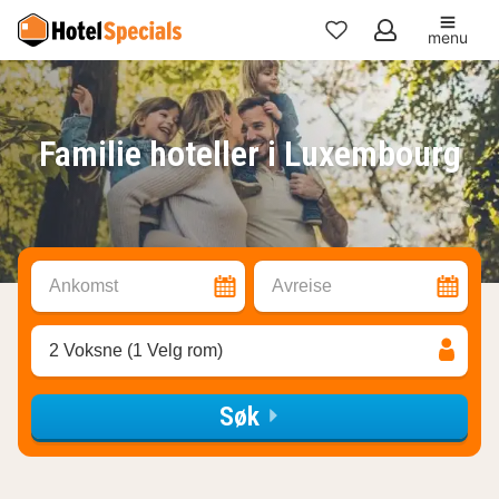
menu
Mine
favoritter
Familie hoteller i Luxembourg
Ankomst
Avreise
2 Voksne (1 Velg rom)
Søk