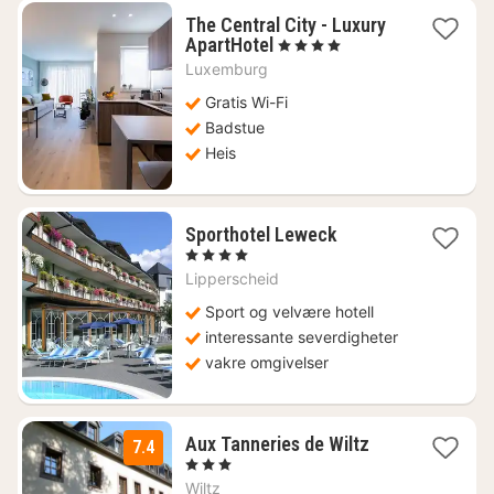
The Central City - Luxury
1
ApartHotel
, 4 Stjerner
natt
Luxemburg
fra
2259
Gratis Wi-Fi
kr.
Badstue
Heis
1
Sporthotel Leweck
natt
, 4 Stjerner
fra
Lipperscheid
2464
kr.
Sport og velvære hotell
interessante severdigheter
vakre omgivelser
1
Aux Tanneries de Wiltz
7.4
natt
, 3 Stjerner
fra
Wiltz