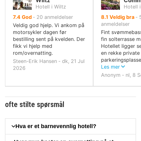
Wiltz
Comm
Hotell i Wiltz
Hotell 
av
av
7.4
God
‐
20
anmeldelser
8.1
Veldig bra
‐
10,
10,
anmeldelser
Veldig god hjelp. Vi ankom på
motorsykler dagen før
Fint svømmebas
bestilling sent på kvelden. Der
fin solterrasse 
fikk vi hjelp med
Hotellet ligger s
rom/overnatting.
en rekke private
parkeringsplasse
Steen-Erik Hansen ‐ dk, 21 Jul
(gratis).
Les mer
2026
Anonym ‐ nl, 8 
ofte stilte spørsmål
Hva er et barnevennlig hotell?