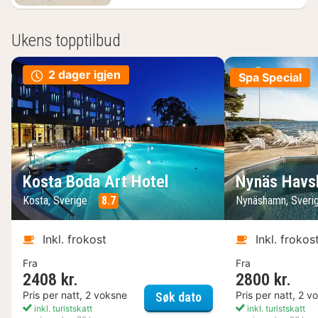
Ukens topptilbud
2 dager igjen
Spa Special
Kosta Boda Art Hotel
Nynäs Havs
Kosta, Sverige
8.7
Nynäshamn, Sveri
Inkl. frokost
Inkl. frokos
Fra
Fra
2408 kr.
2800 kr.
Kosta Boda Art Hotel
Pris per natt, 2 voksne
Pris per natt, 2 v
Søk dato
inkl. turistskatt
inkl. turistskatt