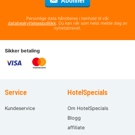
Abonner
Personlige data håndteres i henhold til vår
databeskyttelsespolitikk
. Du kan når som helst melde deg av
nyhetsbrevet.
Sikker betaling
Service
HotelSpecials
Kundeservice
Om HotelSpecials
Blogg
affiliate