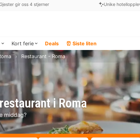
Gjester gir oss 4 stjerner
Unike hotellopple
a
Kort ferie
Deals
⏰ Siste liten
 Roma
Restaurant - Roma
restaurant i Roma
se middag?