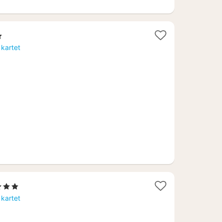
 kartet
tjerner
t
 kartet
60