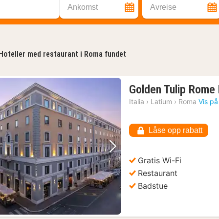
Ankomst
Avreise
Hoteller med restaurant i Roma fundet
Golden Tulip Rome
Italia
›
Latium
›
Roma
Vis på
Låse opp rabatt
Forrige bilde
Neste bilde
Gratis Wi-Fi
Restaurant
Badstue