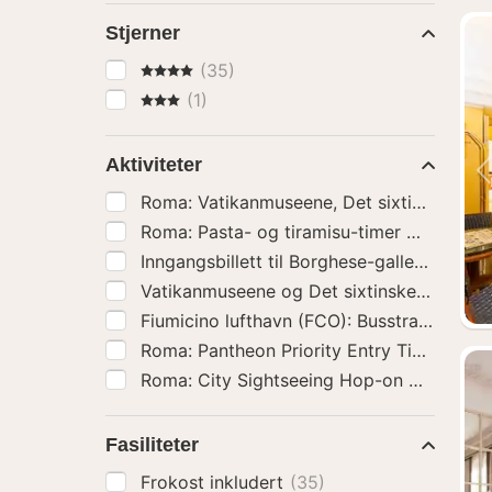
Stjerner
4 Stjerner
(35)
3 Stjerner
(1)
Aktiviteter
Inngangsbillett til Borghese-galleriet
(36)
Fasiliteter
Frokost inkludert
(35)