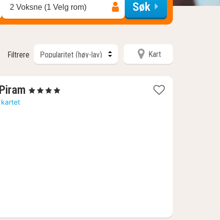
Søk
2 Voksne (1 Velg rom)
Kart
Filtrere
1
 Piram
, 4 Stjerner
natt
 kartet
fra
983
kr.