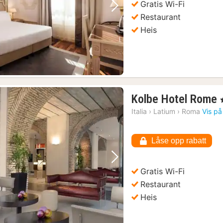
Gratis Wi-Fi
Forrige bilde
Neste bilde
Restaurant
Heis
Kolbe Hotel Rome
,
Italia
›
Latium
›
Roma
Vis på
Låse opp rabatt
g søndager
(1)
Forrige bilde
Neste bilde
Gratis Wi-Fi
Restaurant
Heis