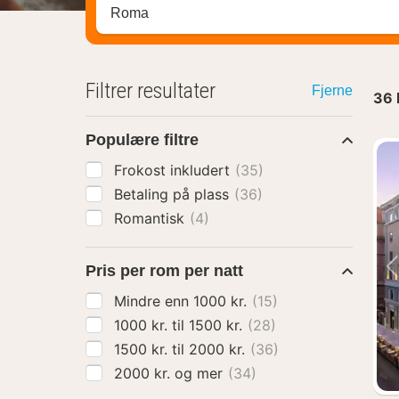
Søk hotell, region eller by
Filtrer resultater
Fjerne
36
Populære filtre
Frokost inkludert
(35)
Betaling på plass
(36)
Romantisk
(4)
Pris per rom per natt
Mindre enn 1000 kr.
(15)
1000 kr. til 1500 kr.
(28)
1500 kr. til 2000 kr.
(36)
2000 kr. og mer
(34)