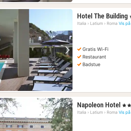
Hotel The Building
,
Italia
›
Latium
›
Roma
Vis på
Gratis Wi-Fi
Forrige bilde
Neste bilde
Restaurant
Badstue
1
Napoleon Hotel
, 4 St
nat
Italia
›
Latium
›
Roma
Vis på
fra
88