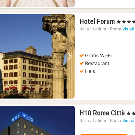
1
Hotel Forum
, 4 Stjerner
natt
Italia
›
Latium
›
Roma
Vis på
fra
1822
kr.
Gratis Wi-Fi
Forrige bilde
Neste bilde
Restaurant
Heis
1
H10 Roma Città
, 4 S
nat
Italia
›
Latium
›
Roma
Vis på
fra
12