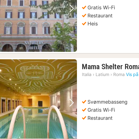
kr.
Gratis Wi-Fi
Forrige bilde
Neste bilde
Restaurant
Heis
Mama Shelter Rom
Italia
›
Latium
›
Roma
Vis på
Svømmebasseng
Forrige bilde
Neste bilde
Gratis Wi-Fi
Restaurant