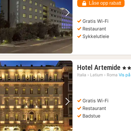
Låse opp rabatt
kr.
Forrige bilde
Neste bilde
Gratis Wi-Fi
Restaurant
Sykkelutleie
1
Hotel Artemide
, 4 St
nat
Italia
›
Latium
›
Roma
Vis på
fra
17
kr.
Gratis Wi-Fi
Forrige bilde
Neste bilde
Restaurant
Badstue