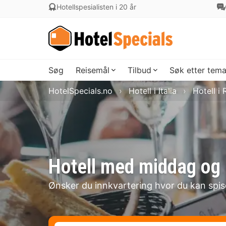
Hotellspesialisten i 20 år
Søg
Reisemål
Tilbud
Søk etter tem
HotelSpecials.no
Hotell i Italia
Hotell i
Hotell med middag og 
Ønsker du innkvartering hvor du kan spi