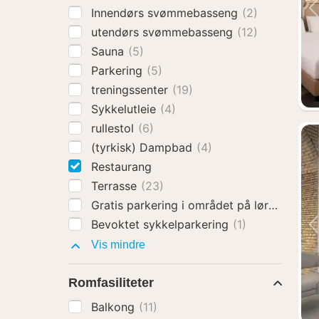
Innendørs svømmebasseng
(2)
utendørs svømmebasseng
(12)
Sauna
(5)
Parkering
(5)
treningssenter
(19)
Sykkelutleie
(4)
rullestol
(6)
(tyrkisk) Dampbad
(4)
Restaurang
Terrasse
(23)
Gratis parkering i området på lørdager o
Bevoktet sykkelparkering
(1)
Fasiliteter
Vis mindre
Romfasiliteter
Balkong
(11)