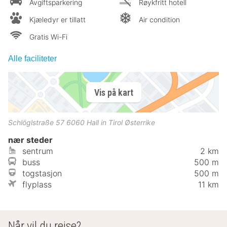
Avgiftsparkering
Røykfritt hotell
Kjæledyr er tillatt
Air condition
Gratis Wi-Fi
Alle faciliteter
Vis på kart
Schlöglstraße 57
6060
Hall in Tirol
Østerrike
nær steder
sentrum
2 km
buss
500 m
togstasjon
500 m
flyplass
11 km
Når vil du reise?