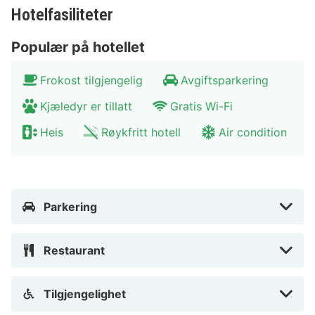
Inn-dalen, Achensee, Tux-alpene, Karwendel og en
Hotelfasiliteter
rekke turstier tilbyr mye å oppdage. De
Populær på hotellet
verdensberømte Svarovski-krystallverdenene er bare
et steinkast unna. Hall ligger også rundt 10 km fra den
Frokost tilgjengelig
Avgiftsparkering
tyrolske hovedstaden Innsbruck. Dette gjør
beliggenheten ideell for en bytur til Innsbruck for å
Kjæledyr er tillatt
Gratis Wi-Fi
besøke severdigheter som det gylne taket eller det
Heis
Røykfritt hotell
Air condition
keiserlige Hofburg.
Beskrivelsen av hotellet er automatisk oversatt av
Google Translate
Parkering
Restaurant
Tilgjengelighet