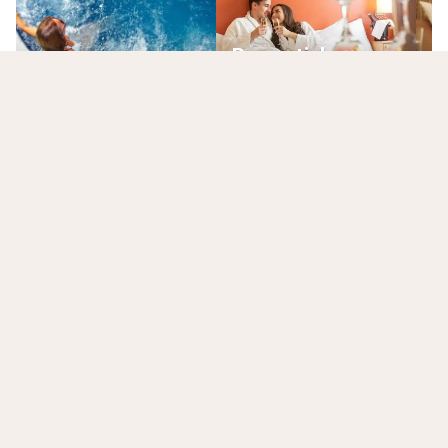
Romantisk
Spa hotell
overnatting
L
Dine siste viste hoteller
Rydd alt
Hwest Hotel Hall
Hall in Tirol
,
Østerrike
6.4
/10