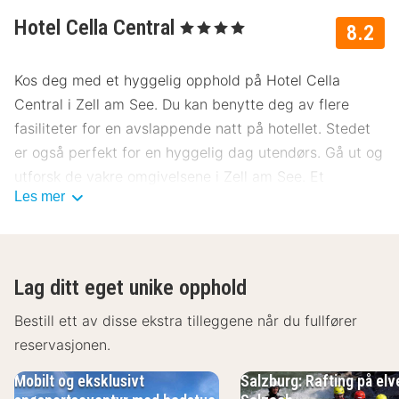
Hotel Cella Central
, 4 Stjerner
8.2
Kos deg med et hyggelig opphold på Hotel Cella
Central i Zell am See. Du kan benytte deg av flere
fasiliteter for en avslappende natt på hotellet. Stedet
er også perfekt for en hyggelig dag utendørs. Gå ut og
utforsk de vakre omgivelsene i Zell am See. Et
Les mer
hyggelig opphold er garantert på Hotel Cella Central.
Lag ditt eget unike opphold
Bestill ett av disse ekstra tilleggene når du fullfører
reservasjonen.
Mobilt og eksklusivt
Salzburg: Rafting på elv