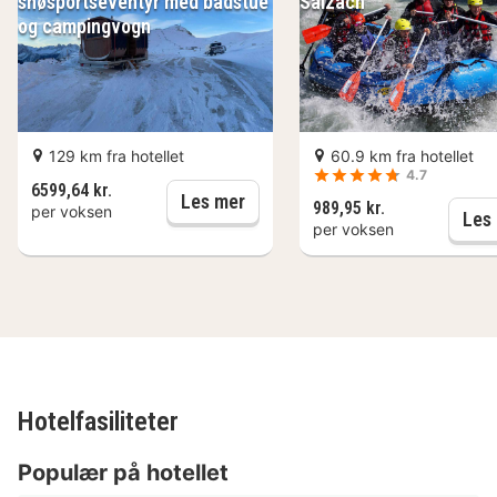
snøsportseventyr med badstue
Salzach
og campingvogn
129 km fra hotellet
60.9 km fra hotellet
4.7
6599,64 kr.
Mobilt og eksklusivt snøsport
Les mer
989,95 kr.
per voksen
Les
per voksen
Hotelfasiliteter
Populær på hotellet