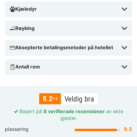
Kjæledyr
Røyking
Aksepterte betalingsmetoder på hotellet
Antall rom
8.2
Veldig bra
/10
Basert på
8 verifierade recensioner
av ekte
gjester.
plassering
9.3