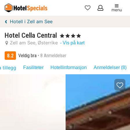
menu
Mine
Hotell i Zell am See
favoritter
Hotel Cella Central
, 4 Stjerner
Zell am See
Østerrike
- Vis på kart
8.2
Veldig bra
8 Anmeldelser
 tillegg
Fasiliteter
Hotellinformasjon
Anmeldelser (8)