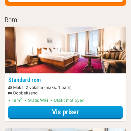
Rom
Standard rom
Maks. 2 voksne (maks. 1 barn)
Dobbeltseng
2
19m
Gratis WiFi
Utsikt mot byen
for Spa Resort pa
Vis priser