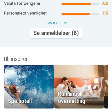
Valuta for pengene
7.8
Personalets vennlighet
7.5
Les mer
Se anmeldelser (8)
Bli inspirert
Romantisk
Spa hotell
overnatting
L