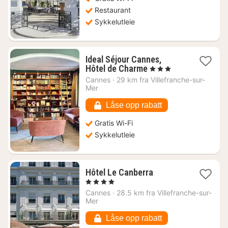
Restaurant
Sykkelutleie
Ideal Séjour Cannes,
1
Hôtel de Charme
, 3 Stjerner
natt
Cannes
·
29 km fra Villefranche-sur-
fra
Mer
1389
kr.
Låse opp rabatt
Gratis Wi-Fi
Sykkelutleie
1
Hôtel Le Canberra
natt
, 4 Stjerner
fra
Cannes
·
28.5 km fra Villefranche-sur-
4422
Mer
kr.
Låse opp rabatt