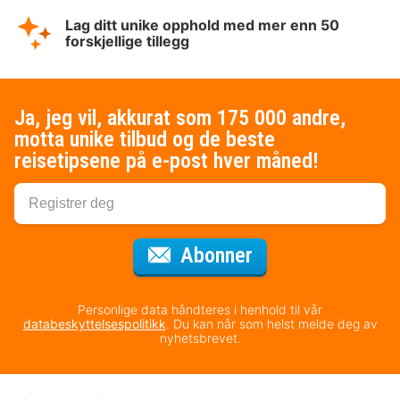
Lag ditt unike opphold med mer enn 50
forskjellige tillegg
Ja, jeg vil, akkurat som 175 000 andre,
motta unike tilbud og de beste
reisetipsene på e-post hver måned!
for nyhetsbrevet
Abonner
Personlige data håndteres i henhold til vår
databeskyttelsespolitikk
. Du kan når som helst melde deg av
nyhetsbrevet.