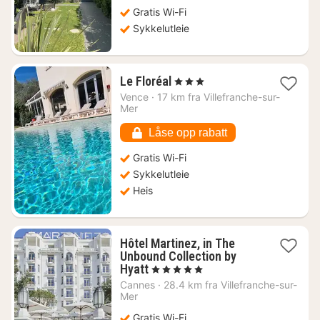
Gratis Wi-Fi
Sykkelutleie
1
Le Floréal
, 3 Stjerner
natt
Vence
·
17 km fra Villefranche-sur-
fra
Mer
1249
kr.
Låse opp rabatt
Gratis Wi-Fi
Sykkelutleie
Heis
Hôtel Martinez, in The
Unbound Collection by
1
Hyatt
, 5 Stjerner
natt
Cannes
·
28.4 km fra Villefranche-sur-
fra
Mer
10429
Gratis Wi-Fi
kr.