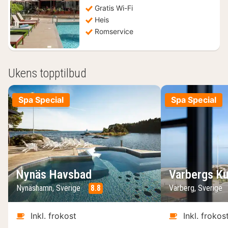
Gratis Wi-Fi
Heis
Romservice
Ukens topptilbud
Spa Special
Spa Special
Nynäs Havsbad
Varbergs Ku
Nynäshamn, Sverige
8.8
Varberg, Sverige
Inkl. frokost
Inkl. frokos