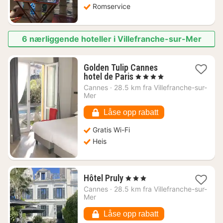
Romservice
6 nærliggende hoteller i Villefranche-sur-Mer
Golden Tulip Cannes
1
hotel de Paris
, 4 Stjerner
natt
Cannes
·
28.5 km fra Villefranche-sur-
fra
Mer
2698
kr.
Låse opp rabatt
Gratis Wi-Fi
Heis
1
Hôtel Pruly
, 3 Stjerner
natt
Cannes
·
28.5 km fra Villefranche-sur-
fra
Mer
2619
kr.
Låse opp rabatt