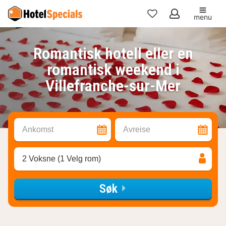
menu
Mine
favoritter
Romantisk hotell eller en
romantisk weekend i
Villefranche-sur-Mer
Ankomst
Avreise
2 Voksne (1 Velg rom)
Søk