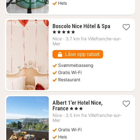
Heis
Boscolo Nice Hôtel & Spa
1
, 5 Stjerner
natt
Nice
·
3.7 km fra Villefranche-sur-
fra
Mer
6171
kr.
Låse opp rabatt
Svømmebasseng
Gratis Wi-Fi
Restaurant
Albert 1'er Hotel Nice,
1
France
, 3 Stjerner
natt
Nice
·
3.5 km fra Villefranche-sur-
fra
Mer
2696
Gratis Wi-Fi
kr.
Heis