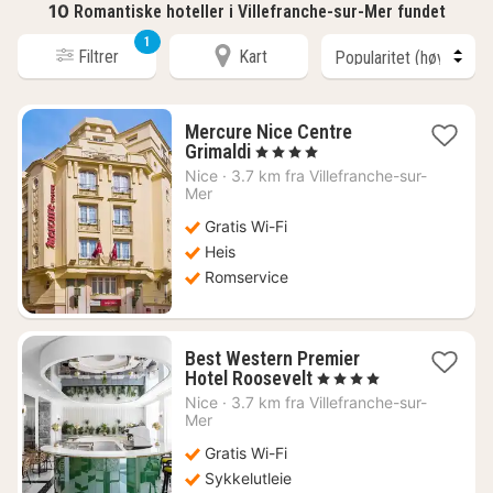
10
Romantiske hoteller i Villefranche-sur-Mer fundet
1
Filtrer
Kart
Mercure Nice Centre
1
Grimaldi
, 4 Stjerner
natt
Nice
·
3.7 km fra Villefranche-sur-
fra
Mer
2129
Gratis Wi-Fi
kr.
Heis
Romservice
Best Western Premier
1
Hotel Roosevelt
, 4 Stjerner
natt
Nice
·
3.7 km fra Villefranche-sur-
fra
Mer
2557
Gratis Wi-Fi
kr.
Sykkelutleie