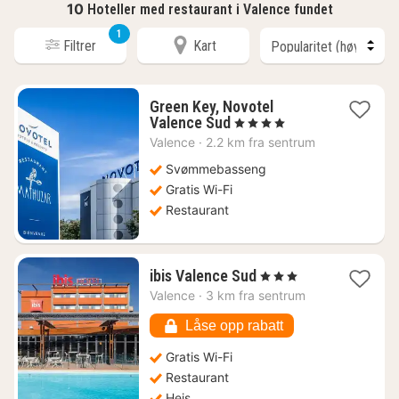
10
Hoteller med restaurant i Valence fundet
1
Filtrer
Kart
Green Key, Novotel
1
Valence Sud
, 4 Stjerner
natt
Valence
·
2.2 km fra sentrum
fra
1349
Svømmebasseng
kr.
Gratis Wi-Fi
Restaurant
1
ibis Valence Sud
, 3 Stjerner
natt
Valence
·
3 km fra sentrum
fra
1036
Låse opp rabatt
kr.
Gratis Wi-Fi
Restaurant
Heis