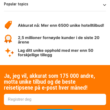
Popular topics
Om
Hotelspecials
Akkurat nå: Mer enn 6500 unike hotelltilbud!
2,5 millioner fornøyde kunder i de siste 20
årene
Lag ditt unike opphold med mer enn 50
forskjellige tillegg
Ja, jeg vil, akkurat som 175 000 andre,
motta unike tilbud og de beste
reisetipsene på e-post hver måned!