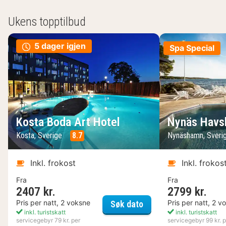
Ukens topptilbud
5 dager igjen
Spa Special
Kosta Boda Art Hotel
Nynäs Havs
Kosta, Sverige
8.7
Nynäshamn, Sveri
Inkl. frokost
Inkl. frokos
Fra
Fra
2407 kr.
2799 kr.
Kosta Boda Art Hotel
Pris per natt, 2 voksne
Pris per natt, 2 v
Søk dato
inkl. turistskatt
inkl. turistskatt
servicegebyr 79 kr. per
servicegebyr 99 kr. p