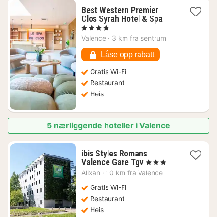
Best Western Premier
1
Clos Syrah Hotel & Spa
natt
, 4 Stjerner
fra
Valence
·
3 km fra sentrum
1337
kr.
Låse opp rabatt
Gratis Wi-Fi
Restaurant
Heis
5 nærliggende hoteller i Valence
ibis Styles Romans
1
Valence Gare Tgv
, 3 Stjerner
natt
Alixan
·
10 km fra Valence
fra
1209
Gratis Wi-Fi
kr.
Restaurant
Heis