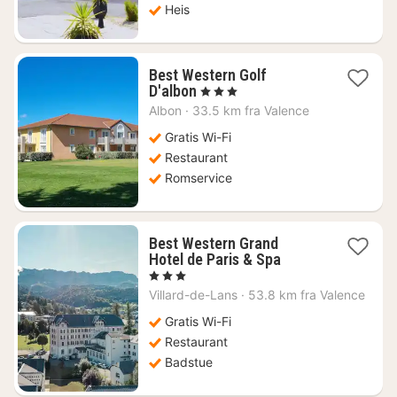
Heis
Best Western Golf
1
D'albon
, 3 Stjerner
natt
Albon
·
33.5 km fra Valence
fra
1814
Gratis Wi-Fi
kr.
Restaurant
Romservice
Best Western Grand
1
Hotel de Paris & Spa
natt
, 3 Stjerner
fra
Villard-de-Lans
·
53.8 km fra Valence
1561
kr.
Gratis Wi-Fi
Restaurant
Badstue