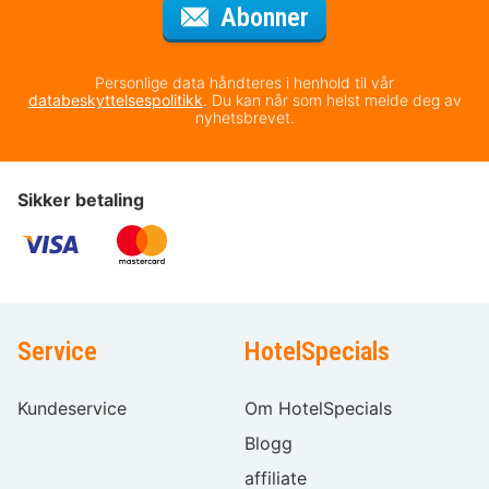
for nyhetsbrevet
Abonner
Personlige data håndteres i henhold til vår
databeskyttelsespolitikk
. Du kan når som helst melde deg av
nyhetsbrevet.
Sikker betaling
Service
HotelSpecials
Kundeservice
Om HotelSpecials
Blogg
affiliate