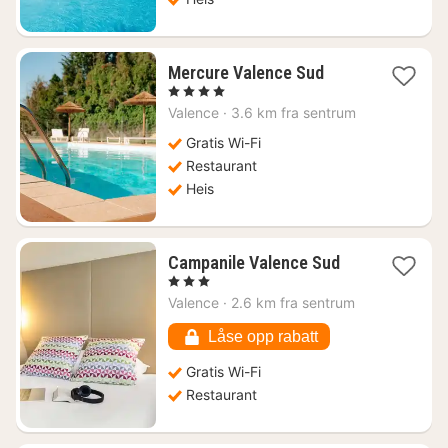
1
Mercure Valence Sud
natt
, 4 Stjerner
fra
Valence
·
3.6 km fra sentrum
1213
kr.
Gratis Wi-Fi
Restaurant
Heis
1
Campanile Valence Sud
natt
, 3 Stjerner
fra
Valence
·
2.6 km fra sentrum
681
kr.
Låse opp rabatt
Gratis Wi-Fi
Restaurant