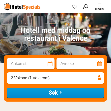
menu
Mine
favoritter
Hotell med middag og
restaurant i Valence
Ankomst
Avreise
2 Voksne (1 Velg rom)
Søk