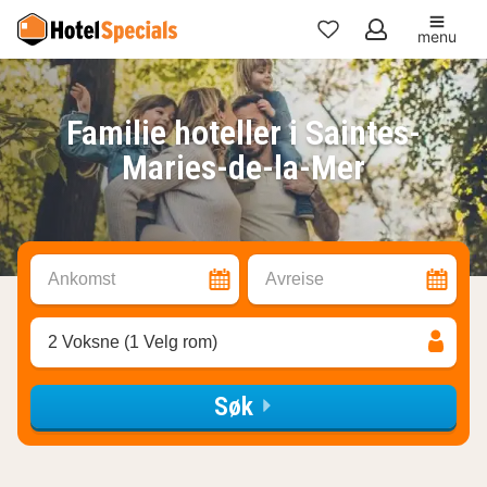
menu
Mine
favoritter
Familie hoteller i Saintes-
Maries-de-la-Mer
Ankomst
Avreise
2 Voksne (1 Velg rom)
Søk