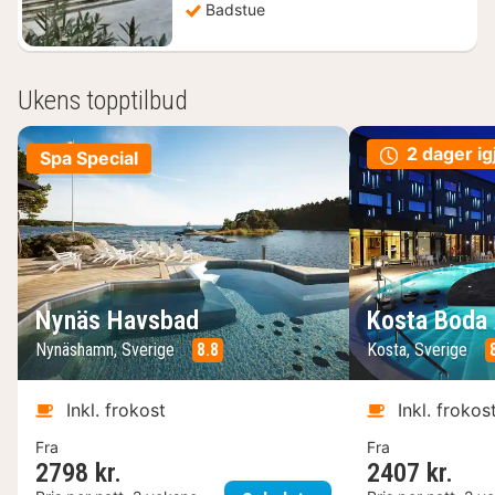
Badstue
Ukens topptilbud
2 dager ig
Spa Special
Nynäs Havsbad
Kosta Boda 
Nynäshamn, Sverige
8.8
Kosta, Sverige
Inkl. frokost
Inkl. frokos
Fra
Fra
2798 kr.
2407 kr.