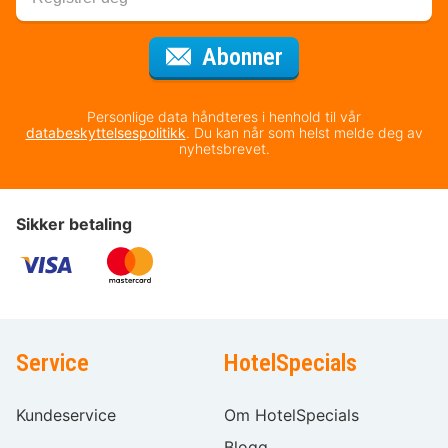
for nyhetsbrevet
Abonner
Personlige data håndteres i henhold til vår
databeskyttelsespolitikk
. Du kan når som helst melde deg av
nyhetsbrevet.
Sikker betaling
Service
HotelSpecials
Kundeservice
Om HotelSpecials
Blogg