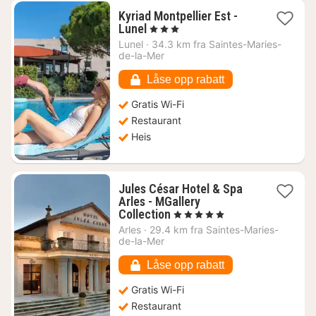
Kyriad Montpellier Est -
1
Lunel
, 3 Stjerner
natt
Lunel
·
34.3 km fra Saintes-Maries-
fra
de-la-Mer
846
kr.
Låse opp rabatt
Gratis Wi-Fi
Restaurant
Heis
Jules César Hotel & Spa
Arles - MGallery
1
Collection
, 5 Stjerner
natt
Arles
·
29.4 km fra Saintes-Maries-
fra
de-la-Mer
2032
kr.
Låse opp rabatt
Gratis Wi-Fi
Restaurant