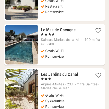
Gratis Wi-Fi
Restaurant
Romservice
1
Le Mas de Cocagne
natt
, 4 Stjerner
fra
Saintes-Maries-de-la-Mer
·
100 m fra
2550
sentrum
kr.
Gratis Wi-Fi
Romservice
1
Les Jardins du Canal
natt
, 3 Stjerner
fra
Aigues-Mortes
·
23.1 km fra Saintes-
1235
Maries-de-la-Mer
kr.
Gratis Wi-Fi
Sykkelutleie
Romservice