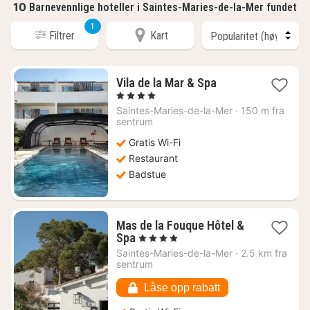
10
Barnevennlige hoteller i Saintes-Maries-de-la-Mer fundet
1
Filtrer
Kart
1
Vila de la Mar & Spa
natt
, 4 Stjerner
fra
Saintes-Maries-de-la-Mer
·
150 m fra
1669
sentrum
kr.
Gratis Wi-Fi
Restaurant
Badstue
Mas de la Fouque Hôtel &
1
Spa
, 4 Stjerner
natt
Saintes-Maries-de-la-Mer
·
2.5 km fra
fra
sentrum
3219
kr.
Låse opp rabatt