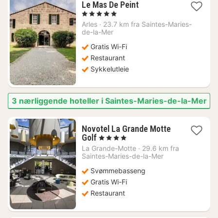
1
Le Mas De Peint
natt
, 5 Stjerner
fra
Arles
·
23.7 km fra Saintes-Maries-
3400
de-la-Mer
kr.
Gratis Wi-Fi
Restaurant
Sykkelutleie
3 nærliggende hoteller i Saintes-Maries-de-la-Mer
Novotel La Grande Motte
1
Golf
, 4 Stjerner
natt
La Grande-Motte
·
29.6 km fra
fra
Saintes-Maries-de-la-Mer
1775
Svømmebasseng
kr.
Gratis Wi-Fi
Restaurant