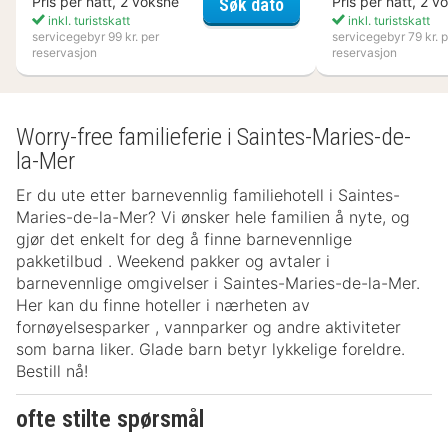
Nynäs Havsbad
Pris per natt, 2 voksne
Pris per natt, 2 v
Søk dato
inkl. turistskatt
inkl. turistskatt
servicegebyr 99 kr. per
servicegebyr 79 kr. p
reservasjon
reservasjon
Worry-free familieferie i Saintes-Maries-de-
la-Mer
Er du ute etter barnevennlig familiehotell i Saintes-
Maries-de-la-Mer? Vi ønsker hele familien å nyte, og
gjør det enkelt for deg å finne barnevennlige
pakketilbud . Weekend pakker og avtaler i
barnevennlige omgivelser i Saintes-Maries-de-la-Mer.
Her kan du finne hoteller i nærheten av
fornøyelsesparker , vannparker og andre aktiviteter
som barna liker. Glade barn betyr lykkelige foreldre.
Bestill nå!
ofte stilte spørsmål