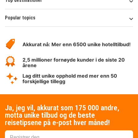
Top destinationer
Popular topics
Om
Hotelspecials
Akkurat nå: Mer enn 6500 unike hotelltilbud!
2,5 millioner fornøyde kunder i de siste 20
årene
Lag ditt unike opphold med mer enn 50
forskjellige tillegg
Ja, jeg vil, akkurat som 175 000 andre,
motta unike tilbud og de beste
reisetipsene på e-post hver måned!