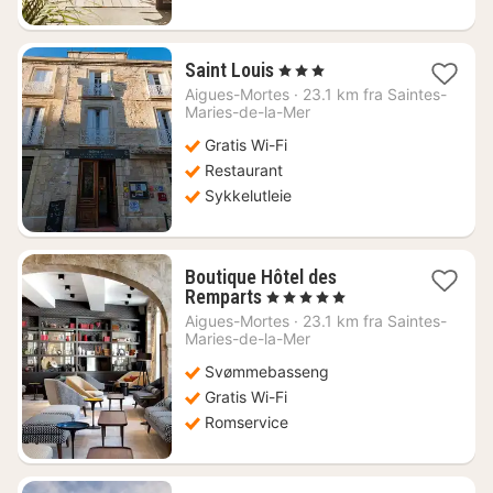
1
Saint Louis
, 3 Stjerner
natt
Aigues-Mortes
·
23.1 km fra Saintes-
fra
Maries-de-la-Mer
1332
Gratis Wi-Fi
kr.
Restaurant
Sykkelutleie
Boutique Hôtel des
1
Remparts
, 5 Stjerner
natt
Aigues-Mortes
·
23.1 km fra Saintes-
fra
Maries-de-la-Mer
3510
Svømmebasseng
kr.
Gratis Wi-Fi
Romservice